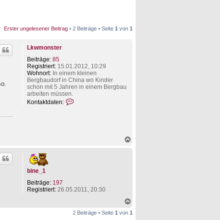
Erster ungelesener Beitrag
• 2 Beiträge • Seite
1
von
1
Lkwmonster
Beiträge:
85
Registriert:
15.01.2012, 10:29
Wohnort:
In einem kleinen
Bergbaudorf in China wo Kinder
so.
schon mit 5 Jahren in einem Bergbau
arbeiten müssen.
K
Kontaktdaten:
o
n
t
a
k
N
t
a
d
c
a
h
t
o
e
bine_1
b
n
e
Beiträge:
197
v
n
Registriert:
26.05.2011, 20:30
o
n
N
L
a
k
2 Beiträge • Seite
1
von
1
c
w