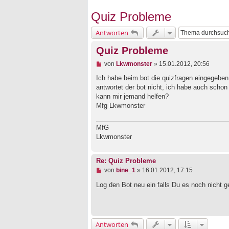
Quiz Probleme
Antworten
Quiz Probleme
U
von
Lkwmonster
»
15.01.2012, 20:56
n
g
Ich habe beim bot die quizfragen eingegeben
e
antwortet der bot nicht, ich habe auch schon 
l
kann mir jemand helfen?
e
Mfg Lkwmonster
s
e
n
MfG
e
r
Lkwmonster
B
e
i
Re: Quiz Probleme
t
U
von
bine_1
»
16.01.2012, 17:15
r
n
a
g
Log den Bot neu ein falls Du es noch nicht 
g
e
l
e
s
e
Antworten
n