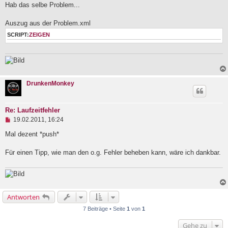
g
Hab das selbe Problem...
t
e
r
l
a
Auszug aus der Problem.xml
e
g
s
SCRIPT:
ZEIGEN
e
n
e
r
B
e
i
DrunkenMonkey
t
r
a
Re: Laufzeitfehler
g
U
19.02.2011, 16:24
n
g
Mal dezent *push*
e
l
Für einen Tipp, wie man den o.g. Fehler beheben kann, wäre ich dankbar.
e
s
e
n
e
r
Antworten
B
e
7 Beiträge • Seite
1
von
1
i
t
Gehe zu
r