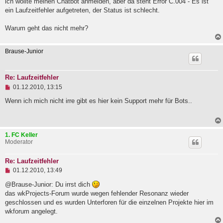
ich wollte meinen Chatbot anmelden, aber da steht Error C.004 - Es ist
l
ein Laufzeitfehler aufgetreten, der Status ist schlecht.
e
s
e
Warum geht das nicht mehr?
n
e
r
Brause-Junior
B
e
i
t
Re: Laufzeitfehler
r
U
01.12.2010, 13:15
a
n
g
g
Wenn ich mich nicht irre gibt es hier kein Support mehr für Bots..
e
l
e
s
1. FC Keller
e
Moderator
n
e
r
Re: Laufzeitfehler
B
U
e
01.12.2010, 13:49
n
i
g
@Brause-Junior: Du irrst dich
t
e
r
das wkProjects-Forum wurde wegen fehlender Resonanz wieder
l
a
geschlossen und es wurden Unterforen für die einzelnen Projekte hier im
e
g
wkforum angelegt.
s
e