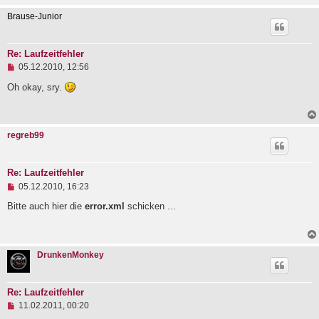
n
e
Brause-Junior
r
B
e
i
Re: Laufzeitfehler
t
U
05.12.2010, 12:56
r
n
a
g
Oh okay, sry.
g
e
l
e
s
regreb99
e
n
e
r
Re: Laufzeitfehler
B
U
e
05.12.2010, 16:23
n
i
g
Bitte auch hier die
error.xml
schicken ...
t
e
r
l
a
e
g
s
DrunkenMonkey
e
n
e
r
Re: Laufzeitfehler
B
U
e
11.02.2011, 00:20
n
i