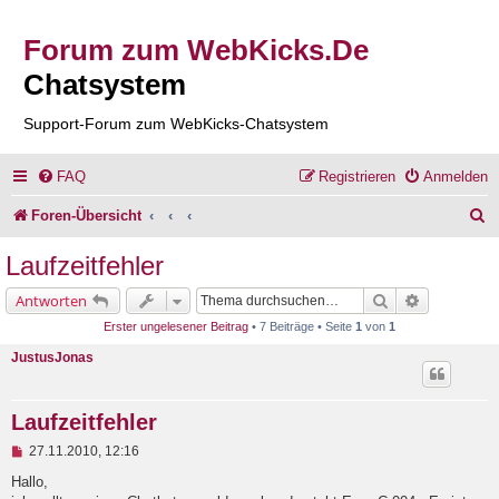
Forum zum WebKicks.De
Chatsystem
Support-Forum zum WebKicks-Chatsystem
FAQ
Registrieren
Anmelden
S
Foren-Übersicht
u
Laufzeitfehler
c
Suche
Erweiterte 
Antworten
h
Erster ungelesener Beitrag
• 7 Beiträge • Seite
1
von
1
e
JustusJonas
Laufzeitfehler
U
27.11.2010, 12:16
n
g
Hallo,
e