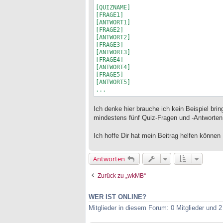
[QUIZNAME]

[FRAGE1]

[ANTWORT1]

[FRAGE2]

[ANTWORT2]

[FRAGE3]

[ANTWORT3]

[FRAGE4]

[ANTWORT4]

[FRAGE5]

[ANTWORT5]

...
Ich denke hier brauche ich kein Beispiel brin
mindestens fünf Quiz-Fragen und -Antworten 
Ich hoffe Dir hat mein Beitrag helfen können
Antworten
Zurück zu „wkMB“
WER IST ONLINE?
Mitglieder in diesem Forum: 0 Mitglieder und 