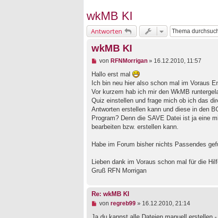
wkMB KI
Antworten
wkMB KI
U
von
RFNMorrigan
»
16.12.2010, 11:57
n
g
Hallo erst mal
e
Ich bin neu hier also schon mal im Voraus E
l
Vor kurzem hab ich mir den WkMB runtergelad
e
Quiz einstellen und frage mich ob ich das d
s
e
Antworten erstellen kann und diese in den 
n
Program? Denn die SAVE Datei ist ja eine m
e
bearbeiten bzw. erstellen kann.
r
B
e
Habe im Forum bisher nichts Passendes gef
i
t
Lieben dank im Voraus schon mal für die Hilf
r
a
Gruß RFN Morrigan
g
Re: wkMB KI
U
von
regreb99
»
16.12.2010, 21:14
n
g
Ja du kannst alle Dateien manuell erstellen 