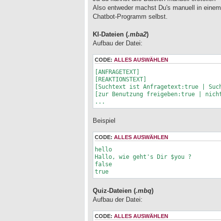
e
Also entweder machst Du's manuell in einem 
l
Chatbot-Programm selbst.
e
s
e
KI-Dateien (
.mba2
)
n
Aufbau der Datei:
e
r
CODE:
ALLES AUSWÄHLEN
B
e
[ANFRAGETEXT]

i
[REAKTIONSTEXT]

t
[Suchtext ist Anfragetext:true | Such
r
[zur Benutzung freigeben:true | nicht
a
...
g
Beispiel
CODE:
ALLES AUSWÄHLEN
hello

Hallo, wie geht's Dir $you ?

false

true
Quiz-Dateien (
.mbq
)
Aufbau der Datei:
CODE:
ALLES AUSWÄHLEN