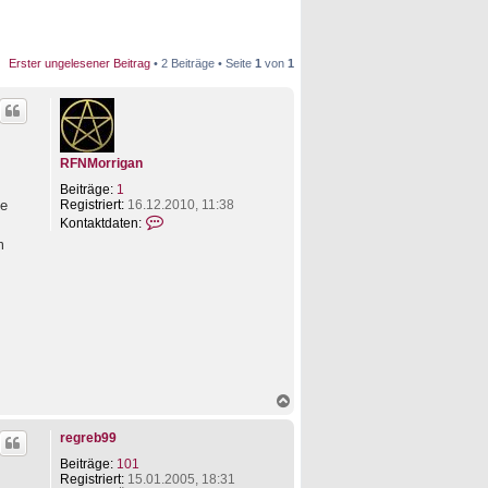
Erster ungelesener Beitrag
• 2 Beiträge • Seite
1
von
1
RFNMorrigan
Beiträge:
1
Registriert:
16.12.2010, 11:38
ie
K
Kontaktdaten:
o
m
n
t
a
k
t
d
a
t
e
n
N
v
a
o
c
n
regreb99
h
R
o
F
Beiträge:
101
b
N
Registriert:
15.01.2005, 18:31