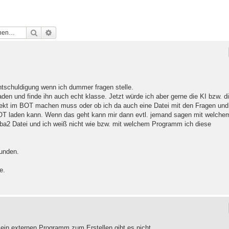
Suche
Erweiterte Suche
ntschuldigung wenn ich dummer fragen stelle.
en und finde ihn auch echt klasse. Jetzt würde ich aber gerne die KI bzw. d
irekt im BOT machen muss oder ob ich da auch eine Datei mit den Fragen und
BOT laden kann. Wenn das geht kann mir dann evtl. jemand sagen mit welche
ba2 Datei und ich weiß nicht wie bzw. mit welchem Programm ich diese
unden.
e.
- ein externen Programm zum Erstellen gibt es nicht.