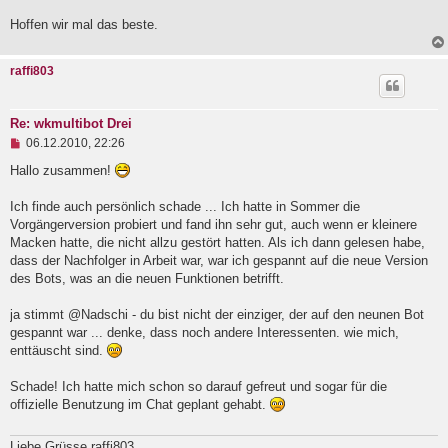
e
Hoffen wir mal das beste.
s
e
n
e
raffi803
r
B
e
i
Re: wkmultibot Drei
t
U
06.12.2010, 22:26
r
n
a
g
Hallo zusammen!
g
e
l
Ich finde auch persönlich schade ... Ich hatte in Sommer die
e
Vorgängerversion probiert und fand ihn sehr gut, auch wenn er kleinere
s
e
Macken hatte, die nicht allzu gestört hatten. Als ich dann gelesen habe,
n
dass der Nachfolger in Arbeit war, war ich gespannt auf die neue Version
e
des Bots, was an die neuen Funktionen betrifft.
r
B
e
ja stimmt @Nadschi - du bist nicht der einziger, der auf den neunen Bot
i
gespannt war ... denke, dass noch andere Interessenten. wie mich,
t
enttäuscht sind.
r
a
g
Schade! Ich hatte mich schon so darauf gefreut und sogar für die
offizielle Benutzung im Chat geplant gehabt.
Liebe Grüsse raffi803.