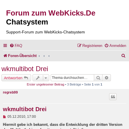
Forum zum WebKicks.De
Chatsystem
Support-Forum zum WebKicks-Chatsystem
FAQ
Registrieren
Anmelden
S
Foren-Übersicht
u
wkmultibot Drei
c
Suche
Erweiterte 
Antworten
h
Erster ungelesener Beitrag
• 3 Beiträge • Seite
1
von
1
e
regreb99
wkmultibot Drei
U
05.12.2010, 17:00
n
g
Hiermit gebe ich bekannt, dass die Entwicklung der dritten Version
e