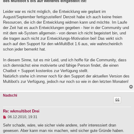
des Multibot's bis auf weiteres eingestellt ist!
l
e
Leider war es nicht möglich, die Entwicklung wie geplant im
s
e
August/September fertigzustellen! Derzeit habe ich auch keine freien
n
Resourcen, die ich der Entwicklung widmen kann und möchte. Im Laufe
e
der Zeit hat es auch Entwicklungen gegeben - hier in der Community und
r
B
mit dem wk-System allgemein - von denen ich nicht begeistert bin, und
e
die tragen auch nicht zur Entwicklungs-Motivation bei! Das wirkt sich
i
auch auf den Support für den wkMultiBot 1.6 aus, wie wahrscheinlich
t
schon jeder bemerkt hat.
r
a
g
In diesem Sinne, tut es mir Leid, und ich hoffe für die Community, dass
sich demnächst eine motivierte und fähige Person findet, die einen
Chatbot + Support kostenlos zur Verfügung stellt.
Natürlich stehe ich immer noch für den Support der aktuellen Version des
Multibot's zur Verfügung, jedoch nur noch so wie in den letzten Monaten!
Nadschi
Re: wkmultibot Drei
U
06.12.2010, 19:31
n
g
Sehr schade, wäre, wie sicher viele andere, sehr interessiert dran
e
gewesen. Aber kann man nix machen, wird sicher gute Gründe haben.
l