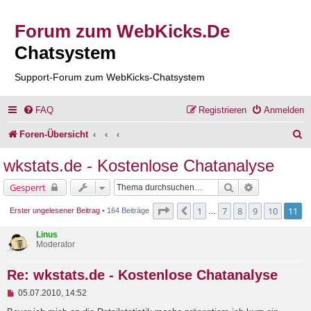
Forum zum WebKicks.De
Chatsystem
Support-Forum zum WebKicks-Chatsystem
FAQ
Registrieren
Anmelden
S
Foren-Übersicht
u
wkstats.de - Kostenlose Chatanalyse
c
Suche
Erweiterte Su
Gesperrt
h
Seite
11
von
11
1
7
8
9
10
11
Vorherige
Erster ungelesener Beitrag
• 164 Beiträge
…
e
Linus
Moderator
Re: wkstats.de - Kostenlose Chatanalyse
U
05.07.2010, 14:52
n