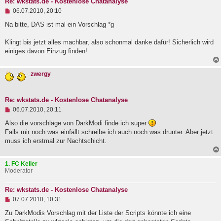
Re: wkstats.de - Kostenlose Chatanalyse
U
06.07.2010, 20:10
n
g
Na bitte, DAS ist mal ein Vorschlag *g
e
l
Klingt bis jetzt alles machbar, also schonmal danke dafür! Sicherlich wird
e
einiges davon Einzug finden!
s
e
n
e
zwergy
r
B
e
i
Re: wkstats.de - Kostenlose Chatanalyse
t
U
06.07.2010, 20:11
r
n
a
g
Also die vorschläge von DarkModi finde ich super
g
e
Falls mir noch was einfällt schreibe ich auch noch was drunter. Aber jetzt
l
muss ich erstmal zur Nachtschicht.
e
s
e
1. FC Keller
n
Moderator
e
r
B
Re: wkstats.de - Kostenlose Chatanalyse
e
U
i
07.07.2010, 10:31
n
t
g
r
Zu DarkModis Vorschlag mit der Liste der Scripts könnte ich eine
e
a