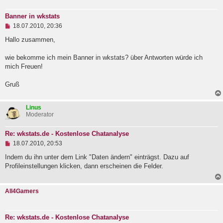
Banner in wkstats
U
18.07.2010, 20:36
n
g
Hallo zusammen,
e
l
wie bekomme ich mein Banner in wkstats? über Antworten würde ich
e
mich Freuen!
s
e
n
Gruß
e
r
B
Linus
e
Moderator
i
t
r
Re: wkstats.de - Kostenlose Chatanalyse
a
U
18.07.2010, 20:53
g
n
g
Indem du ihn unter dem Link "Daten ändern" einträgst. Dazu auf
e
Profileinstellungen klicken, dann erscheinen die Felder.
l
e
s
All4Gamers
e
n
e
r
Re: wkstats.de - Kostenlose Chatanalyse
B