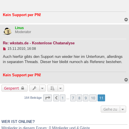
e
l
e
s
Kein Support per PN!
e
n
e
Linus
r
Moderator
B
e
i
Re: wkstats.de - Kostenlose Chatanalyse
t
U
15.11.2010, 16:08
r
n
a
g
Auch hierfür gibts den Support nun wieder hier im Unterforum, allerdings
g
e
in separaten Threads. Dieser hier bleibt nurnoch als Referenz bestehen.
l
e
s
Kein Support per PN!
e
n
e
Gesperrt
r
B
e
Seite
11
von
11
1
7
8
9
10
11
Vorherige
164 Beiträge
…
i
t
Gehe zu
r
a
g
WER IST ONLINE?
Mitglieder in diesem Forum: 0 Mitglieder und 4 Gäste