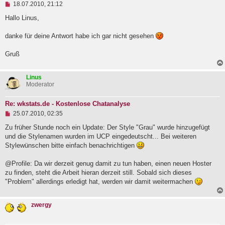
U
e
18.07.2010, 21:12
n
i
g
Hallo Linus,
t
e
r
l
a
danke für deine Antwort habe ich gar nicht gesehen
e
g
s
e
Gruß
n
e
r
Linus
B
Moderator
e
i
t
Re: wkstats.de - Kostenlose Chatanalyse
r
U
25.07.2010, 02:35
a
n
g
g
Zu früher Stunde noch ein Update: Der Style "Grau" wurde hinzugefügt
e
und die Stylenamen wurden im UCP eingedeutscht... Bei weiteren
l
Stylewünschen bitte einfach benachrichtigen
e
s
e
@Profile: Da wir derzeit genug damit zu tun haben, einen neuen Hoster
n
zu finden, steht die Arbeit hieran derzeit still. Sobald sich dieses
e
"Problem" allerdings erledigt hat, werden wir damit weitermachen
r
B
e
i
zwergy
t
r