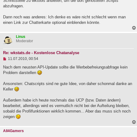
Schnittstelle zu wktools anbieten, um die dort gehosteten Scripts
l
g
abzufragen.
e
s
e
Dann noch was anderes: Ich denke es wäre nicht schlecht wenn man
n
einen Link zur Chatterkarte optional einblenden könnte.
e
r
B
Linus
e
Moderator
i
t
r
Re: wkstats.de - Kostenlose Chatanalyse
a
U
11.07.2010, 00:54
g
n
g
Nach dem neusten API-Update sollte die Werbebefreiungsabfrage kein
e
Problem darstellen
l
e
Ansonsten: Chatscripts sind ne gute Idee, von daher schonmal danke an
s
e
Keller
n
e
Außerdem habe ich heute nochmals das UCP (bzw. Daten ändern)
r
B
bearbeitet, allerdings wird es vermutlich nicht bei der Aufteilung bleiben,
e
sobald die Profilfunktionen wirklich kommen... Aber das muss sich noch
i
zeigen
t
r
a
All4Gamers
g