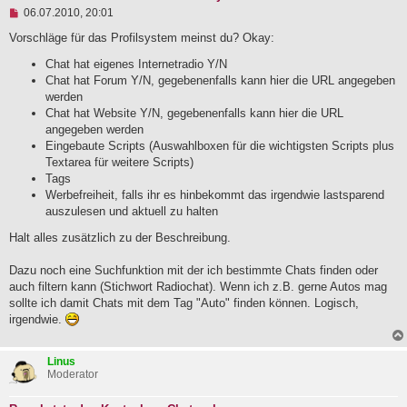
U
06.07.2010, 20:01
n
g
Vorschläge für das Profilsystem meinst du? Okay:
e
l
Chat hat eigenes Internetradio Y/N
e
Chat hat Forum Y/N, gegebenenfalls kann hier die URL angegeben
s
werden
e
Chat hat Website Y/N, gegebenenfalls kann hier die URL
n
e
angegeben werden
r
Eingebaute Scripts (Auswahlboxen für die wichtigsten Scripts plus
B
Textarea für weitere Scripts)
e
i
Tags
t
Werbefreiheit, falls ihr es hinbekommt das irgendwie lastsparend
r
auszulesen und aktuell zu halten
a
g
Halt alles zusätzlich zu der Beschreibung.
Dazu noch eine Suchfunktion mit der ich bestimmte Chats finden oder
auch filtern kann (Stichwort Radiochat). Wenn ich z.B. gerne Autos mag
sollte ich damit Chats mit dem Tag "Auto" finden können. Logisch,
irgendwie.
Linus
Moderator