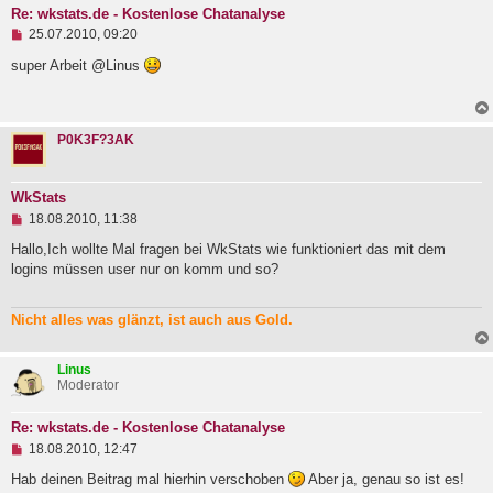
a
Re: wkstats.de - Kostenlose Chatanalyse
g
U
25.07.2010, 09:20
n
g
super Arbeit @Linus
e
l
e
s
P0K3F?3AK
e
n
e
r
WkStats
B
U
e
18.08.2010, 11:38
n
i
g
Hallo,Ich wollte Mal fragen bei WkStats wie funktioniert das mit dem
t
e
r
logins müssen user nur on komm und so?
l
a
e
g
s
Nicht alles was glänzt, ist auch aus Gold.
e
n
e
Linus
r
Moderator
B
e
i
Re: wkstats.de - Kostenlose Chatanalyse
t
U
18.08.2010, 12:47
r
n
a
g
Hab deinen Beitrag mal hierhin verschoben
Aber ja, genau so ist es!
g