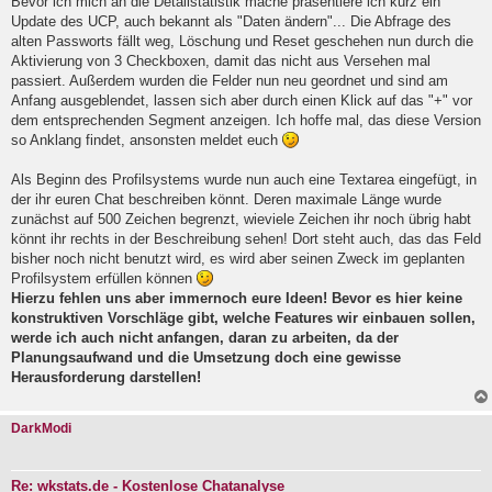
g
Bevor ich mich an die Detailstatistik mache präsentiere ich kurz ein
e
Update des UCP, auch bekannt als "Daten ändern"... Die Abfrage des
l
alten Passworts fällt weg, Löschung und Reset geschehen nun durch die
e
Aktivierung von 3 Checkboxen, damit das nicht aus Versehen mal
s
e
passiert. Außerdem wurden die Felder nun neu geordnet und sind am
n
Anfang ausgeblendet, lassen sich aber durch einen Klick auf das "+" vor
e
dem entsprechenden Segment anzeigen. Ich hoffe mal, das diese Version
r
B
so Anklang findet, ansonsten meldet euch
e
i
Als Beginn des Profilsystems wurde nun auch eine Textarea eingefügt, in
t
der ihr euren Chat beschreiben könnt. Deren maximale Länge wurde
r
a
zunächst auf 500 Zeichen begrenzt, wieviele Zeichen ihr noch übrig habt
g
könnt ihr rechts in der Beschreibung sehen! Dort steht auch, das das Feld
bisher noch nicht benutzt wird, es wird aber seinen Zweck im geplanten
Profilsystem erfüllen können
Hierzu fehlen uns aber immernoch eure Ideen! Bevor es hier keine
konstruktiven Vorschläge gibt, welche Features wir einbauen sollen,
werde ich auch nicht anfangen, daran zu arbeiten, da der
Planungsaufwand und die Umsetzung doch eine gewisse
Herausforderung darstellen!
DarkModi
Re: wkstats.de - Kostenlose Chatanalyse