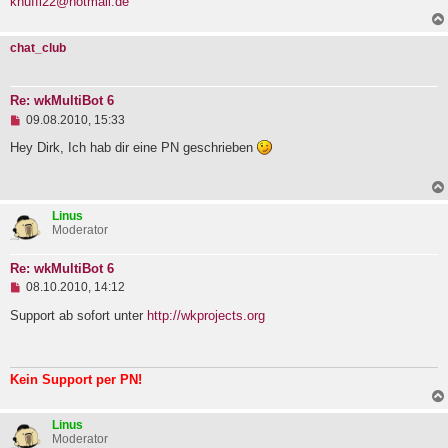
knuffi22@hotmail.de
e
s
e
chat_club
n
e
r
B
Re: wkMultiBot 6
e
U
i
09.08.2010, 15:33
n
t
g
r
Hey Dirk, Ich hab dir eine PN geschrieben
e
a
l
g
e
s
Linus
e
Moderator
n
e
r
Re: wkMultiBot 6
B
U
e
08.10.2010, 14:12
n
i
g
Support ab sofort unter
http://wkprojects.org
t
e
r
l
a
e
g
s
Kein Support per PN!
e
n
e
Linus
r
Moderator
B