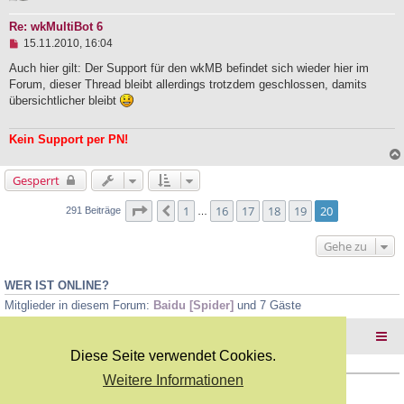
e
i
Re: wkMultiBot 6
t
U
15.11.2010, 16:04
r
n
a
g
Auch hier gilt: Der Support für den wkMB befindet sich wieder hier im
g
e
Forum, dieser Thread bleibt allerdings trotzdem geschlossen, damits
l
übersichtlicher bleibt
e
s
e
Kein Support per PN!
n
e
r
Gesperrt
B
e
i
Seite
20
von
20
1
16
17
18
19
20
Vorherige
291 Beiträge
…
t
r
Gehe zu
a
g
WER IST ONLINE?
Mitglieder in diesem Forum:
Baidu [Spider]
und 7 Gäste
Foren-Übersicht
Diese Seite verwendet Cookies.
Weitere Informationen
Copyright Webkicks.de |
Impressum
|
AGB
|
Datenschutz