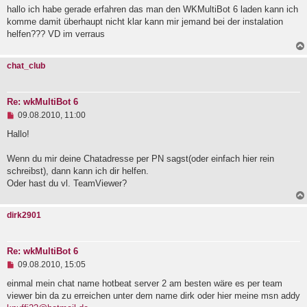
g
hallo ich habe gerade erfahren das man den WKMultiBot 6 laden kann ich
e
komme damit überhaupt nicht klar kann mir jemand bei der instalation
l
helfen??? VD im verraus
e
s
e
chat_club
n
e
r
B
Re: wkMultiBot 6
e
U
i
09.08.2010, 11:00
n
t
g
r
Hallo!
e
a
l
g
Wenn du mir deine Chatadresse per PN sagst(oder einfach hier rein
e
schreibst), dann kann ich dir helfen.
s
e
Oder hast du vl. TeamViewer?
n
e
r
dirk2901
B
e
i
t
Re: wkMultiBot 6
r
U
09.08.2010, 15:05
a
n
g
g
einmal mein chat name hotbeat server 2 am besten wäre es per team
e
viewer bin da zu erreichen unter dem name dirk oder hier meine msn addy
l