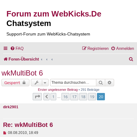
Forum zum WebKicks.De
Chatsystem
Support-Forum zum WebKicks-Chatsystem
FAQ
Registrieren
Anmelden
S
Foren-Übersicht
u
wkMultiBot 6
c
Suche
Erweiterte Su
Gesperrt
h
Erster ungelesener Beitrag
• 291 Beiträge
e
Seite
20
von
20
1
16
17
18
19
20
Vorherige
…
dirk2901
Re: wkMultiBot 6
U
08.08.2010, 18:49
n