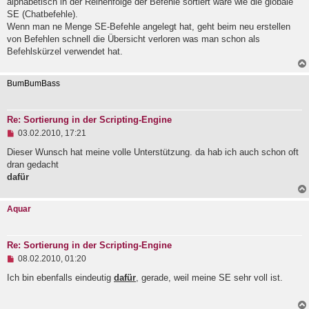
alphabetisch in der Reihenfolge der Befehle sortiert wäre wie die globale
l
SE (Chatbefehle).
e
Wenn man ne Menge SE-Befehle angelegt hat, geht beim neu erstellen
s
e
von Befehlen schnell die Übersicht verloren was man schon als
n
Befehlskürzel verwendet hat.
e
r
B
BumBumBass
e
i
t
r
Re: Sortierung in der Scripting-Engine
a
U
03.02.2010, 17:21
g
n
g
Dieser Wunsch hat meine volle Unterstützung. da hab ich auch schon oft
e
dran gedacht
l
dafür
e
s
e
Aquar
n
e
r
B
Re: Sortierung in der Scripting-Engine
e
U
i
08.02.2010, 01:20
n
t
g
r
Ich bin ebenfalls eindeutig
dafür
, gerade, weil meine SE sehr voll ist.
e
a
l
g
e