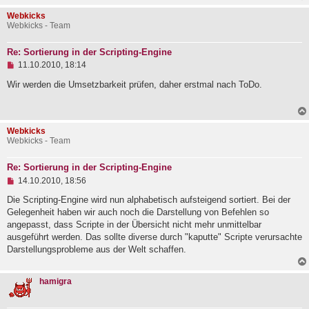
s
Webkicks
e
Webkicks - Team
n
e
r
Re: Sortierung in der Scripting-Engine
B
U
e
11.10.2010, 18:14
n
i
g
Wir werden die Umsetzbarkeit prüfen, daher erstmal nach ToDo.
t
e
r
l
a
e
g
s
Webkicks
e
Webkicks - Team
n
e
r
Re: Sortierung in der Scripting-Engine
B
U
e
14.10.2010, 18:56
n
i
g
Die Scripting-Engine wird nun alphabetisch aufsteigend sortiert. Bei der
t
e
r
Gelegenheit haben wir auch noch die Darstellung von Befehlen so
l
a
angepasst, dass Scripte in der Übersicht nicht mehr unmittelbar
e
g
ausgeführt werden. Das sollte diverse durch "kaputte" Scripte verursachte
s
e
Darstellungsprobleme aus der Welt schaffen.
n
e
r
hamigra
B
e
i