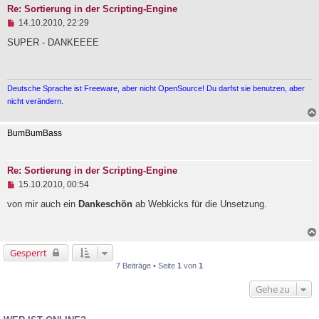
t
Re: Sortierung in der Scripting-Engine
r
U
14.10.2010, 22:29
a
n
g
g
SUPER - DANKEEEE
e
l
e
s
Deutsche Sprache ist Freeware, aber nicht OpenSource! Du darfst sie benutzen, aber
e
n
nicht verändern.
e
r
B
BumBumBass
e
i
t
Re: Sortierung in der Scripting-Engine
r
a
U
15.10.2010, 00:54
g
n
g
von mir auch ein
Dankeschön
ab Webkicks für die Unsetzung.
e
l
e
s
Gesperrt
e
n
7 Beiträge • Seite
1
von
1
e
r
Gehe zu
B
e
i