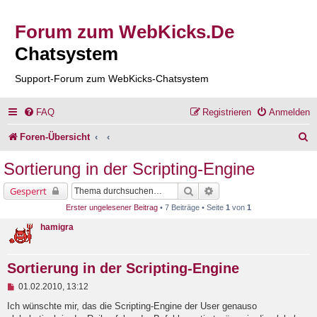
Forum zum WebKicks.De
Chatsystem
Support-Forum zum WebKicks-Chatsystem
FAQ
Registrieren
Anmelden
S
Foren-Übersicht
u
Sortierung in der Scripting-Engine
c
Suche
Erweiterte Suche
Gesperrt
h
Erster ungelesener Beitrag
• 7 Beiträge • Seite
1
von
1
e
hamigra
Sortierung in der Scripting-Engine
U
01.02.2010, 13:12
n
g
Ich wünschte mir, das die Scripting-Engine der User genauso
e