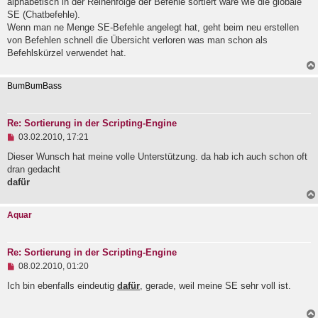
alphabetisch in der Reihenfolge der Befehle sortiert wäre wie die globale
l
SE (Chatbefehle).
e
Wenn man ne Menge SE-Befehle angelegt hat, geht beim neu erstellen
s
e
von Befehlen schnell die Übersicht verloren was man schon als
n
Befehlskürzel verwendet hat.
e
r
B
BumBumBass
e
i
t
r
Re: Sortierung in der Scripting-Engine
a
U
03.02.2010, 17:21
g
n
g
Dieser Wunsch hat meine volle Unterstützung. da hab ich auch schon oft
e
dran gedacht
l
dafür
e
s
e
Aquar
n
e
r
B
Re: Sortierung in der Scripting-Engine
e
U
i
08.02.2010, 01:20
n
t
g
r
Ich bin ebenfalls eindeutig
dafür
, gerade, weil meine SE sehr voll ist.
e
a
l
g
e