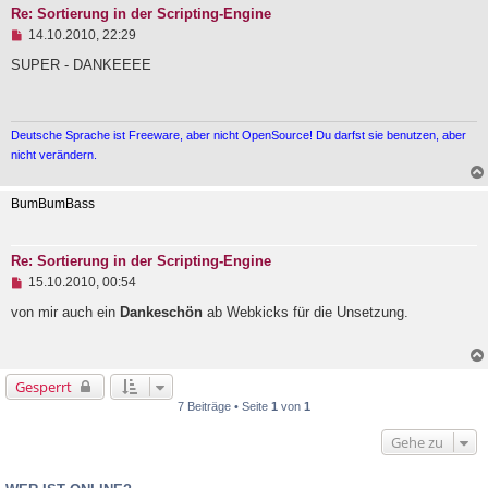
t
Re: Sortierung in der Scripting-Engine
r
U
14.10.2010, 22:29
a
n
g
g
SUPER - DANKEEEE
e
l
e
s
Deutsche Sprache ist Freeware, aber nicht OpenSource! Du darfst sie benutzen, aber
e
n
nicht verändern.
e
r
B
BumBumBass
e
i
t
Re: Sortierung in der Scripting-Engine
r
a
U
15.10.2010, 00:54
g
n
g
von mir auch ein
Dankeschön
ab Webkicks für die Unsetzung.
e
l
e
s
Gesperrt
e
n
7 Beiträge • Seite
1
von
1
e
r
Gehe zu
B
e
i