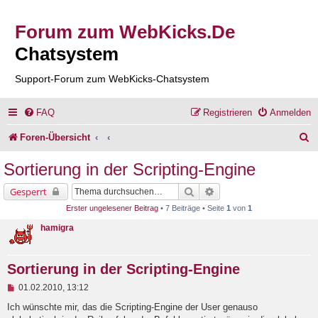
Forum zum WebKicks.De
Chatsystem
Support-Forum zum WebKicks-Chatsystem
FAQ
Registrieren
Anmelden
S
Foren-Übersicht
u
Sortierung in der Scripting-Engine
c
Suche
Erweiterte Suche
Gesperrt
h
Erster ungelesener Beitrag
• 7 Beiträge • Seite
1
von
1
e
hamigra
Sortierung in der Scripting-Engine
U
01.02.2010, 13:12
n
g
Ich wünschte mir, das die Scripting-Engine der User genauso
e