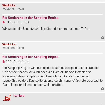
s
Webkicks
e
Webkicks - Team
n
e
r
Re: Sortierung in der Scripting-Engine
B
U
e
11.10.2010, 18:14
n
i
g
Wir werden die Umsetzbarkeit prüfen, daher erstmal nach ToDo.
t
e
r
l
a
e
g
s
Webkicks
e
Webkicks - Team
n
e
r
Re: Sortierung in der Scripting-Engine
B
U
e
14.10.2010, 18:56
n
i
g
Die Scripting-Engine wird nun alphabetisch aufsteigend sortiert. Bei der
t
e
r
Gelegenheit haben wir auch noch die Darstellung von Befehlen so
l
a
angepasst, dass Scripte in der Übersicht nicht mehr unmittelbar
e
g
ausgeführt werden. Das sollte diverse durch "kaputte" Scripte verursachte
s
e
Darstellungsprobleme aus der Welt schaffen.
n
e
r
hamigra
B
e
i