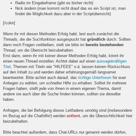
Radio im Eingabeframe (gibt es bisher nicht)
Nick ändern (man kommt nicht drauf das es ein Script ist, man
findet die Möglichkeit dazu aber in der Scriptübersicht)
[/color]
Wenn ihr mit diesen Methoden Erfolg habt, lest euch zunächst die
Threads, die die Suchfunktion ausgespuckt hat
gründlich
durch. Sollten
dann noch Fragen verbleiben, stelt sie bitte im
bereits bestehenden
Thread, um die Übersicht beizubehalten.
Erst dann, wenn ihr mit keiner dieser Methoden Erfolg habt, könnt ihr
einen neuen Thread erstellen. Achtet dabei auf einen
aussagekräftigen
Titel
, Themen mit Titeln wie "HILFEEE" o.ä. lassen keinen Rückschluss
auf den Inhalt zu und werden daher erfahrungsgemäß langsamer
beantwortet. Bitte achtet auch darauf, das
richtige Unterforum
für euer
Anliegen zu wählen, um schneller Hilfe zu erhalten. Solltet ihr mehrere
Fragen haben, stellt jede von ihnen in einem eigenen Thema, damit
andere sie auch über die Suche finden können, sollten sie dieselbe
haben.
Anfragen, die bei Befolgung dieses Leitfadens unnötig sind (insbesondere
im Bezug auf die Chathilfe!) werden
entfernt
, um die Übersichtlichkeit hier
beizubehalten.
Bitte beachtet außerdem, dass Chat-URLs nur genannt werden dürfen,