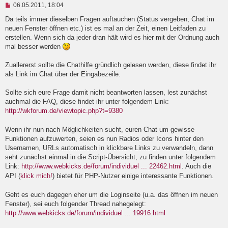
U
06.05.2011, 18:04
n
g
Da teils immer dieselben Fragen auftauchen (Status vergeben, Chat im
e
neuen Fenster öffnen etc.) ist es mal an der Zeit, einen Leitfaden zu
l
erstellen. Wenn sich da jeder dran hält wird es hier mit der Ordnung auch
e
mal besser werden
s
e
n
Zuallererst sollte die Chathilfe gründlich gelesen werden, diese findet ihr
e
als Link im Chat über der Eingabezeile.
r
B
e
Sollte sich eure Frage damit nicht beantworten lassen, lest zunächst
i
auchmal die FAQ, diese findet ihr unter folgendem Link:
t
http://wkforum.de/viewtopic.php?t=9380
r
a
g
Wenn ihr nun nach Möglichkeiten sucht, euren Chat um gewisse
Funktionen aufzuwerten, seien es nun Radios oder Icons hinter den
Usernamen, URLs automatisch in klickbare Links zu verwandeln, dann
seht zunächst einmal in die Script-Übersicht, zu finden unter folgendem
Link:
http://www.webkicks.de/forum/individuel ... 22462.html
. Auch die
API (
klick mich!
) bietet für PHP-Nutzer einige interessante Funktionen.
Geht es euch dagegen eher um die Loginseite (u.a. das öffnen im neuen
Fenster), sei euch folgender Thread nahegelegt:
http://www.webkicks.de/forum/individuel ... 19916.html