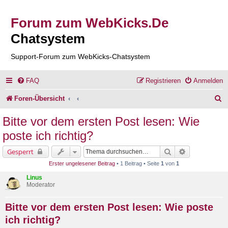
Forum zum WebKicks.De
Chatsystem
Support-Forum zum WebKicks-Chatsystem
FAQ
Registrieren
Anmelden
S
Foren-Übersicht
u
Bitte vor dem ersten Post lesen: Wie
c
poste ich richtig?
h
Suche
Erweiterte Su
Gesperrt
e
Erster ungelesener Beitrag
• 1 Beitrag • Seite
1
von
1
Linus
Moderator
Bitte vor dem ersten Post lesen: Wie poste
ich richtig?