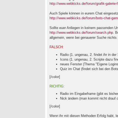
http://www.webkicks.de/forum/grafik-galerie-
Auch Spiele können in eurem Chat eingesetz
http://www.webkicks.de/forum/bots-chat-game
Sollte euer Anliegen in keinem passenden Un
http://www.webkicks.de/forum/search.php
. B
allgemein, wenn bei genauerer Suche nichts z
FALSCH:
Radio (1. ungenau, 2. findet ihr in der
Icons (1. ungenau, 2. Scripte dazu find
neues Fenster (Thema "Eigene Logins
Quiz im Chat (findet sich bei den Bot
[/color]
RICHTIG:
Radio im Eingabeframe (gibt es bisher
Nick ändern (man kommt nicht drauf das
[/color]
Wenn ihr mit diesen Methoden Erfolg habt, l