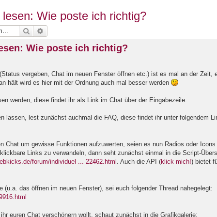
 lesen: Wie poste ich richtig?
Suche
Erweiterte Suche
esen: Wie poste ich richtig?
Status vergeben, Chat im neuen Fenster öffnen etc.) ist es mal an der Zeit, 
ran hält wird es hier mit der Ordnung auch mal besser werden
esen werden, diese findet ihr als Link im Chat über der Eingabezeile.
en lassen, lest zunächst auchmal die FAQ, diese findet ihr unter folgendem Li
en Chat um gewisse Funktionen aufzuwerten, seien es nun Radios oder Icons
lickbare Links zu verwandeln, dann seht zunächst einmal in die Script-Übers
ebkicks.de/forum/individuel ... 22462.html
. Auch die API (
klick mich!
) bietet f
 (u.a. das öffnen im neuen Fenster), sei euch folgender Thread nahegelegt:
19916.html
ihr euren Chat verschönern wollt, schaut zunächst in die Grafikgalerie: