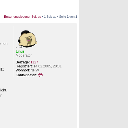
Erster ungelesener Beitrag
• 1 Beitrag • Seite
1
von
1
einen
Linus
Moderator
Beiträge:
1127
Registriert:
14.02.2005, 20:31
nk:
Wohnort:
NRW
K
Kontaktdaten:
o
n
t
a
icht,
k
ür
t
d
a
t
e
n
v
o