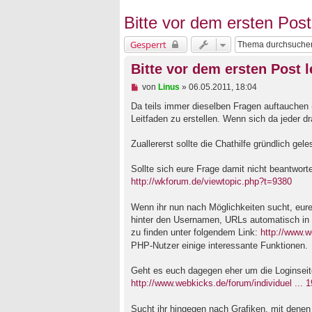
Bitte vor dem ersten Post
Gesperrt
Bitte vor dem ersten Post l
U
von
Linus
»
06.05.2011, 18:04
n
g
Da teils immer dieselben Fragen auftauchen (
e
Leitfaden zu erstellen. Wenn sich da jeder d
l
e
Zuallererst sollte die Chathilfe gründlich gel
s
e
n
Sollte sich eure Frage damit nicht beantwort
e
http://wkforum.de/viewtopic.php?t=9380
r
B
e
Wenn ihr nun nach Möglichkeiten sucht, eur
i
hinter den Usernamen, URLs automatisch in k
t
zu finden unter folgendem Link:
http://www.w
r
a
PHP-Nutzer einige interessante Funktionen.
g
Geht es euch dagegen eher um die Loginseite
http://www.webkicks.de/forum/individuel ... 
Sucht ihr hingegen nach Grafiken, mit denen 