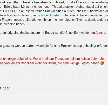
telt sie bitte im
bereits bestehenden
Thread, um die Übersicht beizubehalte
en Erfolg habt, könnt ihr einen neuen Thread erstellen. Achtet dabei auf einen
ie "HILFEEE" o.ä. lassen keinen Rückschluss auf den Inhalt zu und werden d
te achtet auch darauf, das
richtige Unterforum
für euer Anliegen zu wählen, 
ere Fragen haben, stellt jede von ihnen in einem eigenen Thema, damit andere 
ie dieselbe haben.
ns unnötig sind (insbesondere im Bezug auf die Chathilfe!) werden
entfernt
, um
 genannt werden dürfen, wenn sie für eine Problemlösung unbedingt erforder
schon länger dabei sind: Wenn in einem Thread seit einem halben Jahr keine
hervorkramen! Vor allem nicht bei Usern, die sehr wenige Logins haben
1, 18:04.