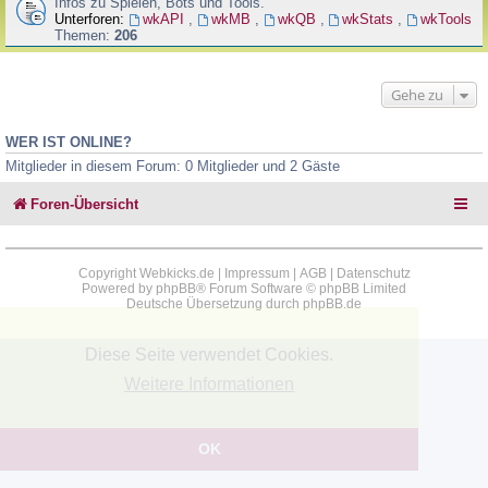
Infos zu Spielen, Bots und Tools.
Unterforen:
wkAPI
,
wkMB
,
wkQB
,
wkStats
,
wkTools
Themen:
206
Gehe zu
WER IST ONLINE?
Mitglieder in diesem Forum: 0 Mitglieder und 2 Gäste
Foren-Übersicht
Copyright Webkicks.de |
Impressum
|
AGB
|
Datenschutz
Powered by
phpBB
® Forum Software © phpBB Limited
Deutsche Übersetzung durch
phpBB.de
Diese Seite verwendet Cookies.
Weitere Informationen
OK