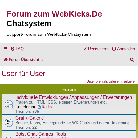
Forum zum WebKicks.De
Chatsystem
Support-Forum zum WebKicks-Chatsystem
FAQ
Registrieren
Anmelden
S
Foren-Übersicht
u
User für User
c
Unterforen als gelesen markieren
h
Forum
e
Individuelle Entwicklungen / Anpassungen / Erweiterungen
Fragen zu HTML, CSS, eigenen Erweiterungen etc.
Unterforum:
Radio
Themen:
736
Grafik-Galerie
Banner, Icons, Hintergründe für WK-Chats und deren Umgebung
Themen:
22
Bots, Chat-Games, Tools