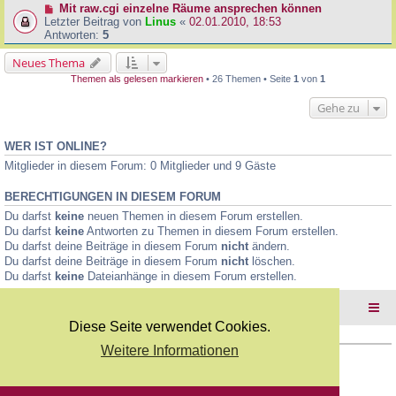
Mit raw.cgi einzelne Räume ansprechen können
Letzter Beitrag von
Linus
«
02.01.2010, 18:53
Antworten:
5
Neues Thema
Themen als gelesen markieren
• 26 Themen • Seite
1
von
1
Gehe zu
WER IST ONLINE?
Mitglieder in diesem Forum: 0 Mitglieder und 9 Gäste
BERECHTIGUNGEN IN DIESEM FORUM
Du darfst
keine
neuen Themen in diesem Forum erstellen.
Du darfst
keine
Antworten zu Themen in diesem Forum erstellen.
Du darfst deine Beiträge in diesem Forum
nicht
ändern.
Du darfst deine Beiträge in diesem Forum
nicht
löschen.
Du darfst
keine
Dateianhänge in diesem Forum erstellen.
Foren-Übersicht
Diese Seite verwendet Cookies.
Weitere Informationen
Copyright Webkicks.de |
Impressum
|
AGB
|
Datenschutz
Powered by
phpBB
® Forum Software © phpBB Limited
Deutsche Übersetzung durch
phpBB.de