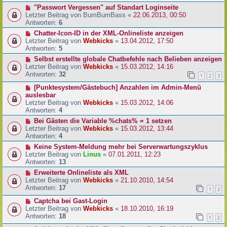
"Passwort Vergessen" auf Standart Loginseite
Letzter Beitrag von
BumBumBass
«
22.06.2013, 00:50
Antworten:
6
Chatter-Icon-ID in der XML-Onlineliste anzeigen
Letzter Beitrag von
Webkicks
«
13.04.2012, 17:50
Antworten:
5
Selbst erstellte globale Chatbefehle nach Belieben anzeigen
Letzter Beitrag von
Webkicks
«
15.03.2012, 14:16
Antworten:
32
1
2
3
[Punktesystem/Gästebuch] Anzahlen im Admin-Menü
auslesbar
Letzter Beitrag von
Webkicks
«
15.03.2012, 14:06
Antworten:
4
Bei Gästen die Variable %chats% = 1 setzen
Letzter Beitrag von
Webkicks
«
15.03.2012, 13:44
Antworten:
4
Keine System-Meldung mehr bei Serverwartungszyklus
Letzter Beitrag von
Linus
«
07.01.2011, 12:23
Antworten:
13
Erweiterte Onlineliste als XML
Letzter Beitrag von
Webkicks
«
21.10.2010, 14:54
Antworten:
17
1
2
Captcha bei Gast-Login
Letzter Beitrag von
Webkicks
«
18.10.2010, 16:19
Antworten:
18
1
2