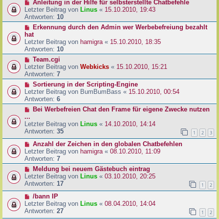
Anleitung in der Hilfe für selbsterstellte Chatbefehle
Letzter Beitrag von
Linus
«
15.10.2010, 19:43
Antworten:
10
Erkennung durch den Admin wer Werbebefreiung bezahlt
hat
Letzter Beitrag von
hamigra
«
15.10.2010, 18:35
Antworten:
10
Team.cgi
Letzter Beitrag von
Webkicks
«
15.10.2010, 15:21
Antworten:
7
Sortierung in der Scripting-Engine
Letzter Beitrag von
BumBumBass
«
15.10.2010, 00:54
Antworten:
6
Bei Werbefreien Chat den Frame für eigene Zwecke nutzen
...
Letzter Beitrag von
Linus
«
14.10.2010, 14:14
Antworten:
35
1
2
3
Anzahl der Zeichen in den globalen Chatbefehlen
Letzter Beitrag von
hamigra
«
08.10.2010, 11:09
Antworten:
7
Meldung bei neuem Gästebuch eintrag
Letzter Beitrag von
Linus
«
03.10.2010, 20:25
Antworten:
17
1
2
/bann IP
Letzter Beitrag von
Linus
«
08.04.2010, 14:04
Antworten:
27
1
2