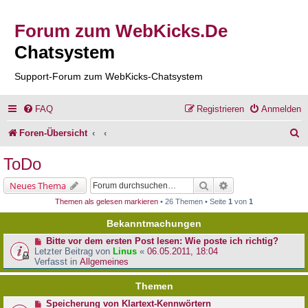
Forum zum WebKicks.De
Chatsystem
Support-Forum zum WebKicks-Chatsystem
FAQ
Registrieren
Anmelden
S
Foren-Übersicht
u
ToDo
c
Suche
Erweiterte Suche
Neues Thema
h
Themen als gelesen markieren
• 26 Themen • Seite
1
von
1
e
Bekanntmachungen
Bitte vor dem ersten Post lesen: Wie poste ich richtig?
Letzter Beitrag von
Linus
«
06.05.2011, 18:04
Verfasst in
Allgemeines
Themen
Speicherung von Klartext-Kennwörtern