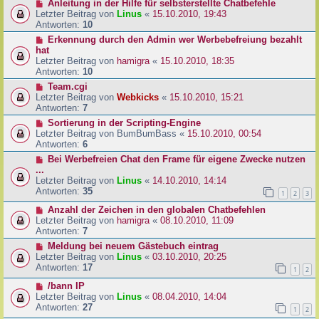
Anleitung in der Hilfe für selbsterstellte Chatbefehle
Letzter Beitrag von
Linus
«
15.10.2010, 19:43
Antworten:
10
Erkennung durch den Admin wer Werbebefreiung bezahlt
hat
Letzter Beitrag von
hamigra
«
15.10.2010, 18:35
Antworten:
10
Team.cgi
Letzter Beitrag von
Webkicks
«
15.10.2010, 15:21
Antworten:
7
Sortierung in der Scripting-Engine
Letzter Beitrag von
BumBumBass
«
15.10.2010, 00:54
Antworten:
6
Bei Werbefreien Chat den Frame für eigene Zwecke nutzen
...
Letzter Beitrag von
Linus
«
14.10.2010, 14:14
Antworten:
35
1
2
3
Anzahl der Zeichen in den globalen Chatbefehlen
Letzter Beitrag von
hamigra
«
08.10.2010, 11:09
Antworten:
7
Meldung bei neuem Gästebuch eintrag
Letzter Beitrag von
Linus
«
03.10.2010, 20:25
Antworten:
17
1
2
/bann IP
Letzter Beitrag von
Linus
«
08.04.2010, 14:04
Antworten:
27
1
2