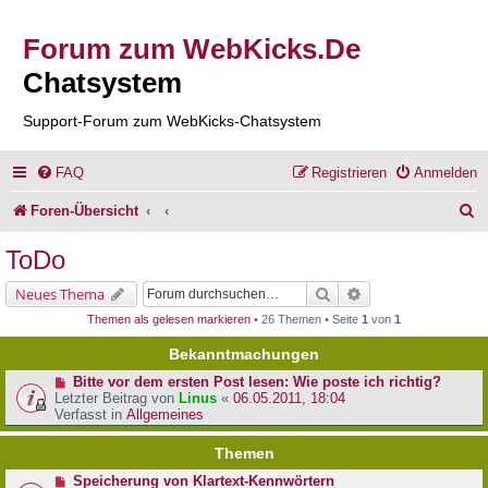
Forum zum WebKicks.De
Chatsystem
Support-Forum zum WebKicks-Chatsystem
FAQ
Registrieren
Anmelden
S
Foren-Übersicht
u
ToDo
c
Suche
Erweiterte Suche
Neues Thema
h
Themen als gelesen markieren
• 26 Themen • Seite
1
von
1
e
Bekanntmachungen
Bitte vor dem ersten Post lesen: Wie poste ich richtig?
Letzter Beitrag von
Linus
«
06.05.2011, 18:04
Verfasst in
Allgemeines
Themen
Speicherung von Klartext-Kennwörtern