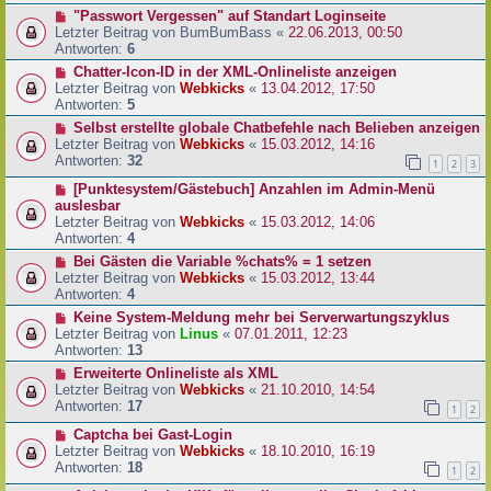
"Passwort Vergessen" auf Standart Loginseite
Letzter Beitrag von
BumBumBass
«
22.06.2013, 00:50
Antworten:
6
Chatter-Icon-ID in der XML-Onlineliste anzeigen
Letzter Beitrag von
Webkicks
«
13.04.2012, 17:50
Antworten:
5
Selbst erstellte globale Chatbefehle nach Belieben anzeigen
Letzter Beitrag von
Webkicks
«
15.03.2012, 14:16
Antworten:
32
1
2
3
[Punktesystem/Gästebuch] Anzahlen im Admin-Menü
auslesbar
Letzter Beitrag von
Webkicks
«
15.03.2012, 14:06
Antworten:
4
Bei Gästen die Variable %chats% = 1 setzen
Letzter Beitrag von
Webkicks
«
15.03.2012, 13:44
Antworten:
4
Keine System-Meldung mehr bei Serverwartungszyklus
Letzter Beitrag von
Linus
«
07.01.2011, 12:23
Antworten:
13
Erweiterte Onlineliste als XML
Letzter Beitrag von
Webkicks
«
21.10.2010, 14:54
Antworten:
17
1
2
Captcha bei Gast-Login
Letzter Beitrag von
Webkicks
«
18.10.2010, 16:19
Antworten:
18
1
2