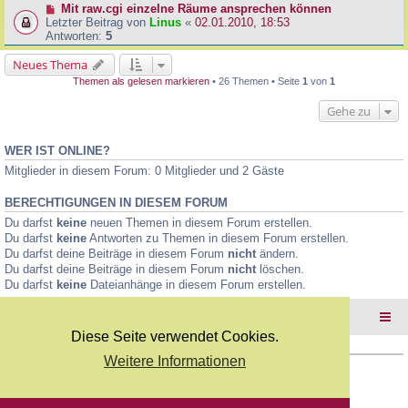
Mit raw.cgi einzelne Räume ansprechen können
Letzter Beitrag von
Linus
«
02.01.2010, 18:53
Antworten:
5
Neues Thema
Themen als gelesen markieren
• 26 Themen • Seite
1
von
1
Gehe zu
WER IST ONLINE?
Mitglieder in diesem Forum: 0 Mitglieder und 2 Gäste
BERECHTIGUNGEN IN DIESEM FORUM
Du darfst
keine
neuen Themen in diesem Forum erstellen.
Du darfst
keine
Antworten zu Themen in diesem Forum erstellen.
Du darfst deine Beiträge in diesem Forum
nicht
ändern.
Du darfst deine Beiträge in diesem Forum
nicht
löschen.
Du darfst
keine
Dateianhänge in diesem Forum erstellen.
Foren-Übersicht
Diese Seite verwendet Cookies.
Weitere Informationen
Copyright Webkicks.de |
Impressum
|
AGB
|
Datenschutz
Powered by
phpBB
® Forum Software © phpBB Limited
Deutsche Übersetzung durch
phpBB.de