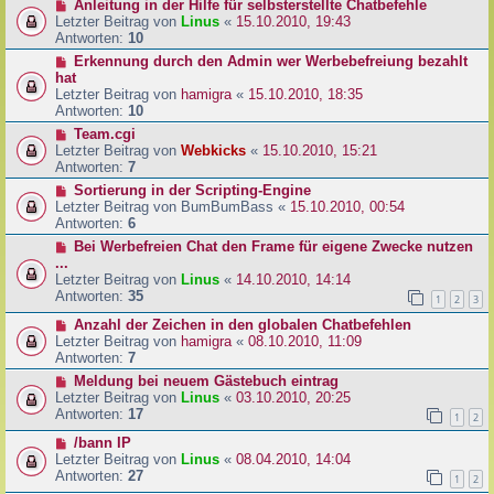
Anleitung in der Hilfe für selbsterstellte Chatbefehle
Letzter Beitrag von
Linus
«
15.10.2010, 19:43
Antworten:
10
Erkennung durch den Admin wer Werbebefreiung bezahlt
hat
Letzter Beitrag von
hamigra
«
15.10.2010, 18:35
Antworten:
10
Team.cgi
Letzter Beitrag von
Webkicks
«
15.10.2010, 15:21
Antworten:
7
Sortierung in der Scripting-Engine
Letzter Beitrag von
BumBumBass
«
15.10.2010, 00:54
Antworten:
6
Bei Werbefreien Chat den Frame für eigene Zwecke nutzen
...
Letzter Beitrag von
Linus
«
14.10.2010, 14:14
Antworten:
35
1
2
3
Anzahl der Zeichen in den globalen Chatbefehlen
Letzter Beitrag von
hamigra
«
08.10.2010, 11:09
Antworten:
7
Meldung bei neuem Gästebuch eintrag
Letzter Beitrag von
Linus
«
03.10.2010, 20:25
Antworten:
17
1
2
/bann IP
Letzter Beitrag von
Linus
«
08.04.2010, 14:04
Antworten:
27
1
2