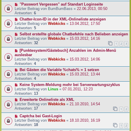
"Passwort Vergessen" auf Standart Loginseite
Letzter Beitrag von
BumBumBass
«
22.06.2013, 00:50
Antworten:
6
Chatter-Icon-ID in der XML-Onlineliste anzeigen
Letzter Beitrag von
Webkicks
«
13.04.2012, 17:50
Antworten:
5
Selbst erstellte globale Chatbefehle nach Belieben anzeigen
Letzter Beitrag von
Webkicks
«
15.03.2012, 14:16
Antworten:
32
1
2
3
[Punktesystem/Gästebuch] Anzahlen im Admin-Menü
auslesbar
Letzter Beitrag von
Webkicks
«
15.03.2012, 14:06
Antworten:
4
Bei Gästen die Variable %chats% = 1 setzen
Letzter Beitrag von
Webkicks
«
15.03.2012, 13:44
Antworten:
4
Keine System-Meldung mehr bei Serverwartungszyklus
Letzter Beitrag von
Linus
«
07.01.2011, 12:23
Antworten:
13
Erweiterte Onlineliste als XML
Letzter Beitrag von
Webkicks
«
21.10.2010, 14:54
Antworten:
17
1
2
Captcha bei Gast-Login
Letzter Beitrag von
Webkicks
«
18.10.2010, 16:19
Antworten:
18
1
2