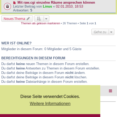
Mit raw.cgi einzelne Räume ansprechen können
Letzter Beitrag von
Linus
«
02.01.2010, 18:53
Antworten:
5
Neues Thema
Themen als gelesen markieren
• 26 Themen • Seite
1
von
1
Gehe zu
WER IST ONLINE?
Mitglieder in diesem Forum: 0 Mitglieder und 5 Gäste
BERECHTIGUNGEN IN DIESEM FORUM
Du darfst
keine
neuen Themen in diesem Forum erstellen.
Du darfst
keine
Antworten zu Themen in diesem Forum erstellen.
Du darfst deine Beiträge in diesem Forum
nicht
ändern.
Du darfst deine Beiträge in diesem Forum
nicht
löschen.
Du darfst
keine
Dateianhänge in diesem Forum erstellen.
Foren-Übersicht
Diese Seite verwendet Cookies.
Weitere Informationen
Copyright Webkicks.de |
Impressum
|
AGB
|
Datenschutz
Powered by
phpBB
® Forum Software © phpBB Limited
Deutsche Übersetzung durch
phpBB.de