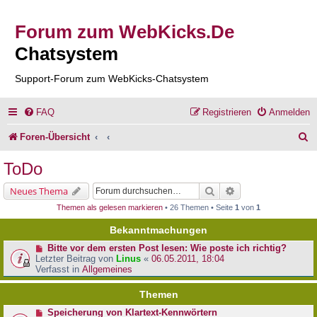
Forum zum WebKicks.De
Chatsystem
Support-Forum zum WebKicks-Chatsystem
FAQ
Registrieren
Anmelden
S
Foren-Übersicht
u
ToDo
c
Suche
Erweiterte Suche
Neues Thema
h
Themen als gelesen markieren
• 26 Themen • Seite
1
von
1
e
Bekanntmachungen
Bitte vor dem ersten Post lesen: Wie poste ich richtig?
Letzter Beitrag von
Linus
«
06.05.2011, 18:04
Verfasst in
Allgemeines
Themen
Speicherung von Klartext-Kennwörtern