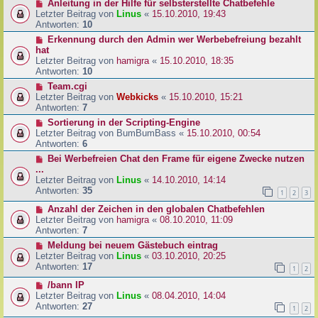
Anleitung in der Hilfe für selbsterstellte Chatbefehle
Letzter Beitrag von
Linus
«
15.10.2010, 19:43
Antworten:
10
Erkennung durch den Admin wer Werbebefreiung bezahlt
hat
Letzter Beitrag von
hamigra
«
15.10.2010, 18:35
Antworten:
10
Team.cgi
Letzter Beitrag von
Webkicks
«
15.10.2010, 15:21
Antworten:
7
Sortierung in der Scripting-Engine
Letzter Beitrag von
BumBumBass
«
15.10.2010, 00:54
Antworten:
6
Bei Werbefreien Chat den Frame für eigene Zwecke nutzen
...
Letzter Beitrag von
Linus
«
14.10.2010, 14:14
Antworten:
35
1
2
3
Anzahl der Zeichen in den globalen Chatbefehlen
Letzter Beitrag von
hamigra
«
08.10.2010, 11:09
Antworten:
7
Meldung bei neuem Gästebuch eintrag
Letzter Beitrag von
Linus
«
03.10.2010, 20:25
Antworten:
17
1
2
/bann IP
Letzter Beitrag von
Linus
«
08.04.2010, 14:04
Antworten:
27
1
2