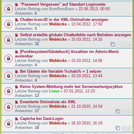
"Passwort Vergessen" auf Standart Loginseite
Letzter Beitrag von
BumBumBass
«
22.06.2013, 00:50
Antworten:
6
Chatter-Icon-ID in der XML-Onlineliste anzeigen
Letzter Beitrag von
Webkicks
«
13.04.2012, 17:50
Antworten:
5
Selbst erstellte globale Chatbefehle nach Belieben anzeigen
Letzter Beitrag von
Webkicks
«
15.03.2012, 14:16
Antworten:
32
1
2
3
[Punktesystem/Gästebuch] Anzahlen im Admin-Menü
auslesbar
Letzter Beitrag von
Webkicks
«
15.03.2012, 14:06
Antworten:
4
Bei Gästen die Variable %chats% = 1 setzen
Letzter Beitrag von
Webkicks
«
15.03.2012, 13:44
Antworten:
4
Keine System-Meldung mehr bei Serverwartungszyklus
Letzter Beitrag von
Linus
«
07.01.2011, 12:23
Antworten:
13
Erweiterte Onlineliste als XML
Letzter Beitrag von
Webkicks
«
21.10.2010, 14:54
Antworten:
17
1
2
Captcha bei Gast-Login
Letzter Beitrag von
Webkicks
«
18.10.2010, 16:19
Antworten:
18
1
2