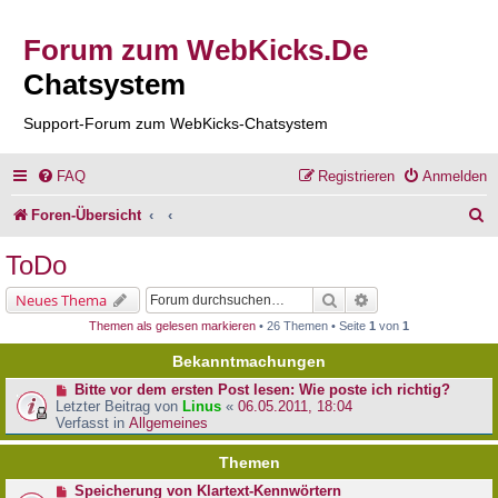
Forum zum WebKicks.De
Chatsystem
Support-Forum zum WebKicks-Chatsystem
FAQ
Registrieren
Anmelden
S
Foren-Übersicht
u
ToDo
c
Suche
Erweiterte Suche
Neues Thema
h
Themen als gelesen markieren
• 26 Themen • Seite
1
von
1
e
Bekanntmachungen
Bitte vor dem ersten Post lesen: Wie poste ich richtig?
Letzter Beitrag von
Linus
«
06.05.2011, 18:04
Verfasst in
Allgemeines
Themen
Speicherung von Klartext-Kennwörtern