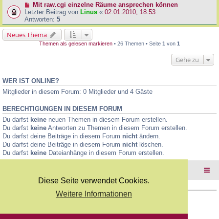
Mit raw.cgi einzelne Räume ansprechen können
Letzter Beitrag von
Linus
«
02.01.2010, 18:53
Antworten:
5
Neues Thema
Themen als gelesen markieren
• 26 Themen • Seite
1
von
1
Gehe zu
WER IST ONLINE?
Mitglieder in diesem Forum: 0 Mitglieder und 4 Gäste
BERECHTIGUNGEN IN DIESEM FORUM
Du darfst
keine
neuen Themen in diesem Forum erstellen.
Du darfst
keine
Antworten zu Themen in diesem Forum erstellen.
Du darfst deine Beiträge in diesem Forum
nicht
ändern.
Du darfst deine Beiträge in diesem Forum
nicht
löschen.
Du darfst
keine
Dateianhänge in diesem Forum erstellen.
Foren-Übersicht
Diese Seite verwendet Cookies.
Weitere Informationen
Copyright Webkicks.de |
Impressum
|
AGB
|
Datenschutz
Powered by
phpBB
® Forum Software © phpBB Limited
Deutsche Übersetzung durch
phpBB.de