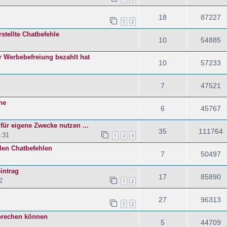
18
87227
1
2
rstellte Chatbefehle
10
54885
 Werbebefreiung bezahlt hat
10
57233
7
47521
ne
6
45767
für eigene Zwecke nutzen ...
35
111764
:31
1
2
3
len Chatbefehlen
7
50497
intrag
17
85890
2
1
2
27
96313
1
2
prechen können
5
44709