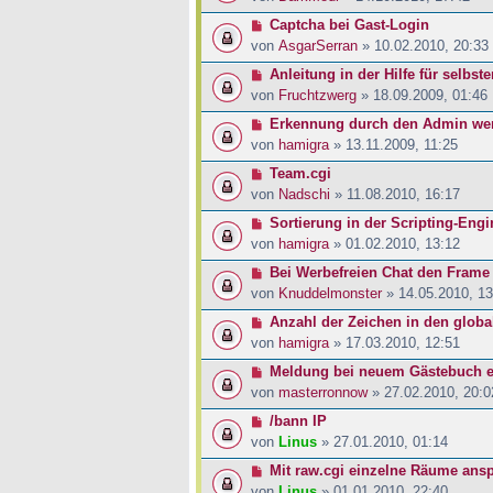
Captcha bei Gast-Login
von
AsgarSerran
» 10.02.2010, 20:33
Anleitung in der Hilfe für selbste
von
Fruchtzwerg
» 18.09.2009, 01:46
Erkennung durch den Admin wer
von
hamigra
» 13.11.2009, 11:25
Team.cgi
von
Nadschi
» 11.08.2010, 16:17
Sortierung in der Scripting-Engi
von
hamigra
» 01.02.2010, 13:12
Bei Werbefreien Chat den Frame 
von
Knuddelmonster
» 14.05.2010, 13
Anzahl der Zeichen in den globa
von
hamigra
» 17.03.2010, 12:51
Meldung bei neuem Gästebuch e
von
masterronnow
» 27.02.2010, 20:0
/bann IP
von
Linus
» 27.01.2010, 01:14
Mit raw.cgi einzelne Räume ans
von
Linus
» 01.01.2010, 22:40