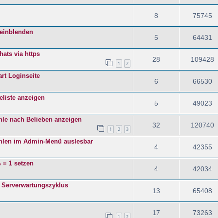
8
75745
 einblenden
5
64431
ats via https
28
109428
1
2
rt Loginseite
6
66530
eliste anzeigen
5
49023
ehle nach Belieben anzeigen
32
120740
1
2
3
hlen im Admin-Menü auslesbar
4
42355
 = 1 setzen
4
42034
 Serverwartungszyklus
13
65408
17
73263
1
2