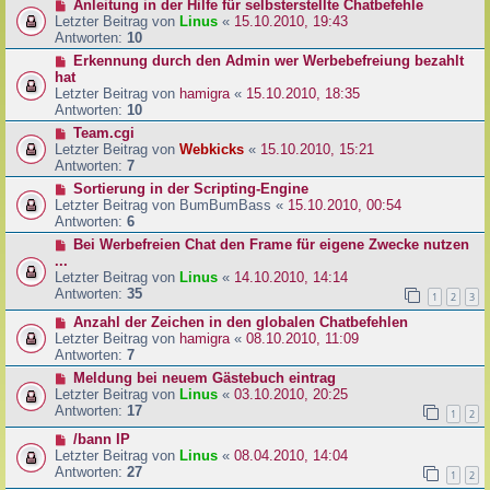
Anleitung in der Hilfe für selbsterstellte Chatbefehle
Letzter Beitrag von
Linus
«
15.10.2010, 19:43
Antworten:
10
Erkennung durch den Admin wer Werbebefreiung bezahlt
hat
Letzter Beitrag von
hamigra
«
15.10.2010, 18:35
Antworten:
10
Team.cgi
Letzter Beitrag von
Webkicks
«
15.10.2010, 15:21
Antworten:
7
Sortierung in der Scripting-Engine
Letzter Beitrag von
BumBumBass
«
15.10.2010, 00:54
Antworten:
6
Bei Werbefreien Chat den Frame für eigene Zwecke nutzen
...
Letzter Beitrag von
Linus
«
14.10.2010, 14:14
Antworten:
35
1
2
3
Anzahl der Zeichen in den globalen Chatbefehlen
Letzter Beitrag von
hamigra
«
08.10.2010, 11:09
Antworten:
7
Meldung bei neuem Gästebuch eintrag
Letzter Beitrag von
Linus
«
03.10.2010, 20:25
Antworten:
17
1
2
/bann IP
Letzter Beitrag von
Linus
«
08.04.2010, 14:04
Antworten:
27
1
2