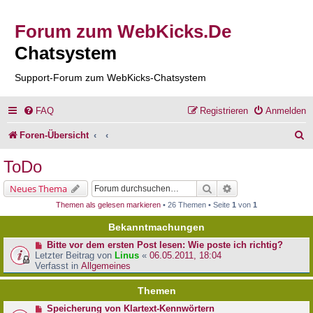
Forum zum WebKicks.De
Chatsystem
Support-Forum zum WebKicks-Chatsystem
FAQ
Registrieren
Anmelden
S
Foren-Übersicht
u
ToDo
c
Suche
Erweiterte Suche
Neues Thema
h
Themen als gelesen markieren
• 26 Themen • Seite
1
von
1
e
Bekanntmachungen
Bitte vor dem ersten Post lesen: Wie poste ich richtig?
Letzter Beitrag von
Linus
«
06.05.2011, 18:04
Verfasst in
Allgemeines
Themen
Speicherung von Klartext-Kennwörtern