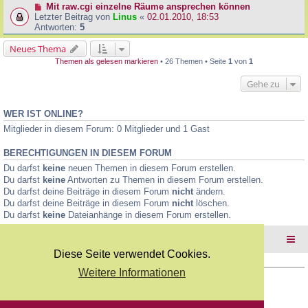
Mit raw.cgi einzelne Räume ansprechen können
Letzter Beitrag von
Linus
«
02.01.2010, 18:53
Antworten:
5
Neues Thema
Themen als gelesen markieren
• 26 Themen • Seite
1
von
1
Gehe zu
WER IST ONLINE?
Mitglieder in diesem Forum: 0 Mitglieder und 1 Gast
BERECHTIGUNGEN IN DIESEM FORUM
Du darfst
keine
neuen Themen in diesem Forum erstellen.
Du darfst
keine
Antworten zu Themen in diesem Forum erstellen.
Du darfst deine Beiträge in diesem Forum
nicht
ändern.
Du darfst deine Beiträge in diesem Forum
nicht
löschen.
Du darfst
keine
Dateianhänge in diesem Forum erstellen.
Foren-Übersicht
Diese Seite verwendet Cookies.
Weitere Informationen
Copyright Webkicks.de |
Impressum
|
AGB
|
Datenschutz
Powered by
phpBB
® Forum Software © phpBB Limited
Deutsche Übersetzung durch
phpBB.de