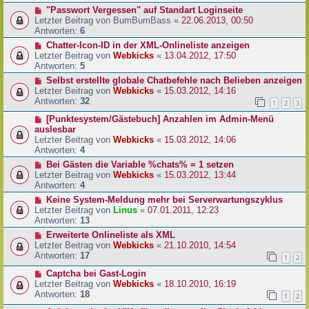
"Passwort Vergessen" auf Standart Loginseite
Letzter Beitrag von
BumBumBass
«
22.06.2013, 00:50
Antworten:
6
Chatter-Icon-ID in der XML-Onlineliste anzeigen
Letzter Beitrag von
Webkicks
«
13.04.2012, 17:50
Antworten:
5
Selbst erstellte globale Chatbefehle nach Belieben anzeigen
Letzter Beitrag von
Webkicks
«
15.03.2012, 14:16
Antworten:
32
1
2
3
[Punktesystem/Gästebuch] Anzahlen im Admin-Menü
auslesbar
Letzter Beitrag von
Webkicks
«
15.03.2012, 14:06
Antworten:
4
Bei Gästen die Variable %chats% = 1 setzen
Letzter Beitrag von
Webkicks
«
15.03.2012, 13:44
Antworten:
4
Keine System-Meldung mehr bei Serverwartungszyklus
Letzter Beitrag von
Linus
«
07.01.2011, 12:23
Antworten:
13
Erweiterte Onlineliste als XML
Letzter Beitrag von
Webkicks
«
21.10.2010, 14:54
Antworten:
17
1
2
Captcha bei Gast-Login
Letzter Beitrag von
Webkicks
«
18.10.2010, 16:19
Antworten:
18
1
2