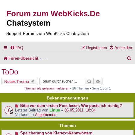
Forum zum WebKicks.De
Chatsystem
Support-Forum zum WebKicks-Chatsystem
FAQ
Registrieren
Anmelden
S
Foren-Übersicht
u
ToDo
c
Suche
Erweiterte Suche
Neues Thema
h
Themen als gelesen markieren
• 26 Themen • Seite
1
von
1
e
Bekanntmachungen
Bitte vor dem ersten Post lesen: Wie poste ich richtig?
Letzter Beitrag von
Linus
«
06.05.2011, 18:04
Verfasst in
Allgemeines
Themen
Speicherung von Klartext-Kennwörtern