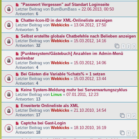
"Passwort Vergessen" auf Standart Loginseite
Letzter Beitrag von
BumBumBass
«
22.06.2013, 00:50
Antworten:
6
Chatter-Icon-ID in der XML-Onlineliste anzeigen
Letzter Beitrag von
Webkicks
«
13.04.2012, 17:50
Antworten:
5
Selbst erstellte globale Chatbefehle nach Belieben anzeigen
Letzter Beitrag von
Webkicks
«
15.03.2012, 14:16
Antworten:
32
1
2
3
[Punktesystem/Gästebuch] Anzahlen im Admin-Menü
auslesbar
Letzter Beitrag von
Webkicks
«
15.03.2012, 14:06
Antworten:
4
Bei Gästen die Variable %chats% = 1 setzen
Letzter Beitrag von
Webkicks
«
15.03.2012, 13:44
Antworten:
4
Keine System-Meldung mehr bei Serverwartungszyklus
Letzter Beitrag von
Linus
«
07.01.2011, 12:23
Antworten:
13
Erweiterte Onlineliste als XML
Letzter Beitrag von
Webkicks
«
21.10.2010, 14:54
Antworten:
17
1
2
Captcha bei Gast-Login
Letzter Beitrag von
Webkicks
«
18.10.2010, 16:19
Antworten:
18
1
2