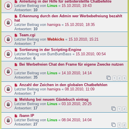
Anleitung in der Hilfe für selbsterstellte Chatbefehle
Letzter Beitrag von
Linus
«
15.10.2010, 19:43
Antworten:
10
Erkennung durch den Admin wer Werbebefreiung bezahlt
hat
Letzter Beitrag von
hamigra
«
15.10.2010, 18:35
Antworten:
10
Team.cgi
Letzter Beitrag von
Webkicks
«
15.10.2010, 15:21
Antworten:
7
Sortierung in der Scripting-Engine
Letzter Beitrag von
BumBumBass
«
15.10.2010, 00:54
Antworten:
6
Bei Werbefreien Chat den Frame für eigene Zwecke nutzen
...
Letzter Beitrag von
Linus
«
14.10.2010, 14:14
Antworten:
35
1
2
3
Anzahl der Zeichen in den globalen Chatbefehlen
Letzter Beitrag von
hamigra
«
08.10.2010, 11:09
Antworten:
7
Meldung bei neuem Gästebuch eintrag
Letzter Beitrag von
Linus
«
03.10.2010, 20:25
Antworten:
17
1
2
/bann IP
Letzter Beitrag von
Linus
«
08.04.2010, 14:04
Antworten:
27
1
2