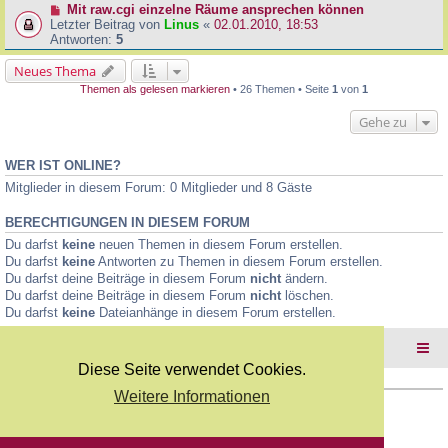
Mit raw.cgi einzelne Räume ansprechen können
Letzter Beitrag von
Linus
«
02.01.2010, 18:53
Antworten:
5
Neues Thema
Themen als gelesen markieren
• 26 Themen • Seite
1
von
1
Gehe zu
WER IST ONLINE?
Mitglieder in diesem Forum: 0 Mitglieder und 8 Gäste
BERECHTIGUNGEN IN DIESEM FORUM
Du darfst
keine
neuen Themen in diesem Forum erstellen.
Du darfst
keine
Antworten zu Themen in diesem Forum erstellen.
Du darfst deine Beiträge in diesem Forum
nicht
ändern.
Du darfst deine Beiträge in diesem Forum
nicht
löschen.
Du darfst
keine
Dateianhänge in diesem Forum erstellen.
Foren-Übersicht
Diese Seite verwendet Cookies.
Weitere Informationen
Copyright Webkicks.de |
Impressum
|
AGB
|
Datenschutz
Powered by
phpBB
® Forum Software © phpBB Limited
Deutsche Übersetzung durch
phpBB.de