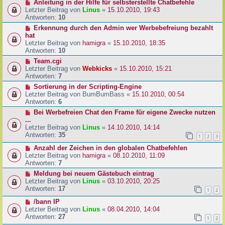
Anleitung in der Hilfe für selbsterstellte Chatbefehle
Letzter Beitrag von
Linus
«
15.10.2010, 19:43
Antworten:
10
Erkennung durch den Admin wer Werbebefreiung bezahlt
hat
Letzter Beitrag von
hamigra
«
15.10.2010, 18:35
Antworten:
10
Team.cgi
Letzter Beitrag von
Webkicks
«
15.10.2010, 15:21
Antworten:
7
Sortierung in der Scripting-Engine
Letzter Beitrag von
BumBumBass
«
15.10.2010, 00:54
Antworten:
6
Bei Werbefreien Chat den Frame für eigene Zwecke nutzen
...
Letzter Beitrag von
Linus
«
14.10.2010, 14:14
Antworten:
35
1
2
3
Anzahl der Zeichen in den globalen Chatbefehlen
Letzter Beitrag von
hamigra
«
08.10.2010, 11:09
Antworten:
7
Meldung bei neuem Gästebuch eintrag
Letzter Beitrag von
Linus
«
03.10.2010, 20:25
Antworten:
17
1
2
/bann IP
Letzter Beitrag von
Linus
«
08.04.2010, 14:04
Antworten:
27
1
2