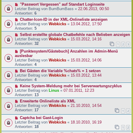
"Passwort Vergessen" auf Standart Loginseite
Letzter Beitrag von
BumBumBass
«
22.06.2013, 00:50
Antworten:
6
Chatter-Icon-ID in der XML-Onlineliste anzeigen
Letzter Beitrag von
Webkicks
«
13.04.2012, 17:50
Antworten:
5
Selbst erstellte globale Chatbefehle nach Belieben anzeigen
Letzter Beitrag von
Webkicks
«
15.03.2012, 14:16
Antworten:
32
1
2
3
[Punktesystem/Gästebuch] Anzahlen im Admin-Menü
auslesbar
Letzter Beitrag von
Webkicks
«
15.03.2012, 14:06
Antworten:
4
Bei Gästen die Variable %chats% = 1 setzen
Letzter Beitrag von
Webkicks
«
15.03.2012, 13:44
Antworten:
4
Keine System-Meldung mehr bei Serverwartungszyklus
Letzter Beitrag von
Linus
«
07.01.2011, 12:23
Antworten:
13
Erweiterte Onlineliste als XML
Letzter Beitrag von
Webkicks
«
21.10.2010, 14:54
Antworten:
17
1
2
Captcha bei Gast-Login
Letzter Beitrag von
Webkicks
«
18.10.2010, 16:19
Antworten:
18
1
2