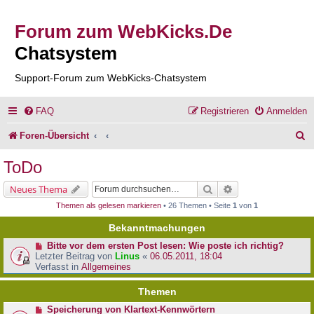
Forum zum WebKicks.De
Chatsystem
Support-Forum zum WebKicks-Chatsystem
FAQ
Registrieren
Anmelden
S
Foren-Übersicht
u
ToDo
c
Suche
Erweiterte Suche
Neues Thema
h
Themen als gelesen markieren
• 26 Themen • Seite
1
von
1
e
Bekanntmachungen
Bitte vor dem ersten Post lesen: Wie poste ich richtig?
Letzter Beitrag von
Linus
«
06.05.2011, 18:04
Verfasst in
Allgemeines
Themen
Speicherung von Klartext-Kennwörtern