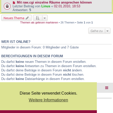
Mit raw.cgi einzelne Räume ansprechen können
Letzter Beitrag von
Linus
«
02.01.2010, 18:53
Antworten:
5
Neues Thema
Themen als gelesen markieren
• 26 Themen • Seite
1
von
1
Gehe zu
WER IST ONLINE?
Mitglieder in diesem Forum: 0 Mitglieder und 7 Gäste
BERECHTIGUNGEN IN DIESEM FORUM
Du darfst
keine
neuen Themen in diesem Forum erstellen.
Du darfst
keine
Antworten zu Themen in diesem Forum erstellen.
Du darfst deine Beiträge in diesem Forum
nicht
ändern.
Du darfst deine Beiträge in diesem Forum
nicht
löschen.
Du darfst
keine
Dateianhänge in diesem Forum erstellen.
Foren-Übersicht
Diese Seite verwendet Cookies.
Weitere Informationen
Copyright Webkicks.de |
Impressum
|
AGB
|
Datenschutz
Powered by
phpBB
® Forum Software © phpBB Limited
Deutsche Übersetzung durch
phpBB.de