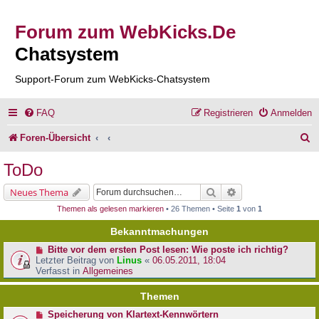
Forum zum WebKicks.De
Chatsystem
Support-Forum zum WebKicks-Chatsystem
FAQ
Registrieren
Anmelden
S
Foren-Übersicht
u
ToDo
c
Suche
Erweiterte Suche
Neues Thema
h
Themen als gelesen markieren
• 26 Themen • Seite
1
von
1
e
Bekanntmachungen
Bitte vor dem ersten Post lesen: Wie poste ich richtig?
Letzter Beitrag von
Linus
«
06.05.2011, 18:04
Verfasst in
Allgemeines
Themen
Speicherung von Klartext-Kennwörtern