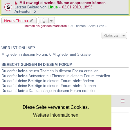
Mit raw.cgi einzelne Räume ansprechen können
Letzter Beitrag von
Linus
«
02.01.2010, 18:53
Antworten:
5
Neues Thema
Themen als gelesen markieren
• 26 Themen • Seite
1
von
1
Gehe zu
WER IST ONLINE?
Mitglieder in diesem Forum: 0 Mitglieder und 3 Gäste
BERECHTIGUNGEN IN DIESEM FORUM
Du darfst
keine
neuen Themen in diesem Forum erstellen.
Du darfst
keine
Antworten zu Themen in diesem Forum erstellen.
Du darfst deine Beiträge in diesem Forum
nicht
ändern.
Du darfst deine Beiträge in diesem Forum
nicht
löschen.
Du darfst
keine
Dateianhänge in diesem Forum erstellen.
Foren-Übersicht
Diese Seite verwendet Cookies.
Weitere Informationen
Copyright Webkicks.de |
Impressum
|
AGB
|
Datenschutz
Powered by
phpBB
® Forum Software © phpBB Limited
Deutsche Übersetzung durch
phpBB.de