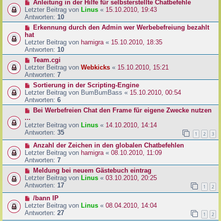
Anleitung in der Hilfe für selbsterstellte Chatbefehle
Letzter Beitrag von
Linus
«
15.10.2010, 19:43
Antworten:
10
Erkennung durch den Admin wer Werbebefreiung bezahlt
hat
Letzter Beitrag von
hamigra
«
15.10.2010, 18:35
Antworten:
10
Team.cgi
Letzter Beitrag von
Webkicks
«
15.10.2010, 15:21
Antworten:
7
Sortierung in der Scripting-Engine
Letzter Beitrag von
BumBumBass
«
15.10.2010, 00:54
Antworten:
6
Bei Werbefreien Chat den Frame für eigene Zwecke nutzen
...
Letzter Beitrag von
Linus
«
14.10.2010, 14:14
Antworten:
35
1
2
3
Anzahl der Zeichen in den globalen Chatbefehlen
Letzter Beitrag von
hamigra
«
08.10.2010, 11:09
Antworten:
7
Meldung bei neuem Gästebuch eintrag
Letzter Beitrag von
Linus
«
03.10.2010, 20:25
Antworten:
17
1
2
/bann IP
Letzter Beitrag von
Linus
«
08.04.2010, 14:04
Antworten:
27
1
2