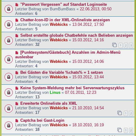
"Passwort Vergessen" auf Standart Loginseite
Letzter Beitrag von
BumBumBass
«
22.06.2013, 00:50
Antworten:
6
Chatter-Icon-ID in der XML-Onlineliste anzeigen
Letzter Beitrag von
Webkicks
«
13.04.2012, 17:50
Antworten:
5
Selbst erstellte globale Chatbefehle nach Belieben anzeigen
Letzter Beitrag von
Webkicks
«
15.03.2012, 14:16
Antworten:
32
1
2
3
[Punktesystem/Gästebuch] Anzahlen im Admin-Menü
auslesbar
Letzter Beitrag von
Webkicks
«
15.03.2012, 14:06
Antworten:
4
Bei Gästen die Variable %chats% = 1 setzen
Letzter Beitrag von
Webkicks
«
15.03.2012, 13:44
Antworten:
4
Keine System-Meldung mehr bei Serverwartungszyklus
Letzter Beitrag von
Linus
«
07.01.2011, 12:23
Antworten:
13
Erweiterte Onlineliste als XML
Letzter Beitrag von
Webkicks
«
21.10.2010, 14:54
Antworten:
17
1
2
Captcha bei Gast-Login
Letzter Beitrag von
Webkicks
«
18.10.2010, 16:19
Antworten:
18
1
2