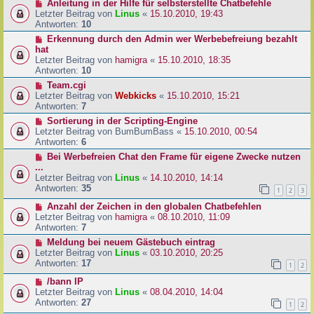
Anleitung in der Hilfe für selbsterstellte Chatbefehle
Letzter Beitrag von
Linus
«
15.10.2010, 19:43
Antworten:
10
Erkennung durch den Admin wer Werbebefreiung bezahlt
hat
Letzter Beitrag von
hamigra
«
15.10.2010, 18:35
Antworten:
10
Team.cgi
Letzter Beitrag von
Webkicks
«
15.10.2010, 15:21
Antworten:
7
Sortierung in der Scripting-Engine
Letzter Beitrag von
BumBumBass
«
15.10.2010, 00:54
Antworten:
6
Bei Werbefreien Chat den Frame für eigene Zwecke nutzen
...
Letzter Beitrag von
Linus
«
14.10.2010, 14:14
Antworten:
35
1
2
3
Anzahl der Zeichen in den globalen Chatbefehlen
Letzter Beitrag von
hamigra
«
08.10.2010, 11:09
Antworten:
7
Meldung bei neuem Gästebuch eintrag
Letzter Beitrag von
Linus
«
03.10.2010, 20:25
Antworten:
17
1
2
/bann IP
Letzter Beitrag von
Linus
«
08.04.2010, 14:04
Antworten:
27
1
2