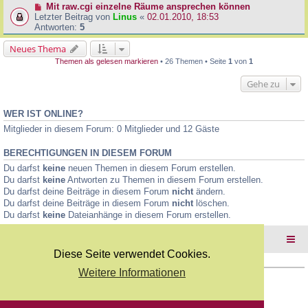
Mit raw.cgi einzelne Räume ansprechen können
Letzter Beitrag von
Linus
«
02.01.2010, 18:53
Antworten:
5
Neues Thema
Themen als gelesen markieren
• 26 Themen • Seite
1
von
1
Gehe zu
WER IST ONLINE?
Mitglieder in diesem Forum: 0 Mitglieder und 12 Gäste
BERECHTIGUNGEN IN DIESEM FORUM
Du darfst
keine
neuen Themen in diesem Forum erstellen.
Du darfst
keine
Antworten zu Themen in diesem Forum erstellen.
Du darfst deine Beiträge in diesem Forum
nicht
ändern.
Du darfst deine Beiträge in diesem Forum
nicht
löschen.
Du darfst
keine
Dateianhänge in diesem Forum erstellen.
Foren-Übersicht
Diese Seite verwendet Cookies.
Weitere Informationen
Copyright Webkicks.de |
Impressum
|
AGB
|
Datenschutz
Powered by
phpBB
® Forum Software © phpBB Limited
Deutsche Übersetzung durch
phpBB.de