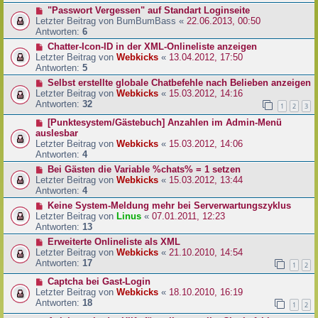
"Passwort Vergessen" auf Standart Loginseite
Letzter Beitrag von
BumBumBass
«
22.06.2013, 00:50
Antworten:
6
Chatter-Icon-ID in der XML-Onlineliste anzeigen
Letzter Beitrag von
Webkicks
«
13.04.2012, 17:50
Antworten:
5
Selbst erstellte globale Chatbefehle nach Belieben anzeigen
Letzter Beitrag von
Webkicks
«
15.03.2012, 14:16
Antworten:
32
1
2
3
[Punktesystem/Gästebuch] Anzahlen im Admin-Menü
auslesbar
Letzter Beitrag von
Webkicks
«
15.03.2012, 14:06
Antworten:
4
Bei Gästen die Variable %chats% = 1 setzen
Letzter Beitrag von
Webkicks
«
15.03.2012, 13:44
Antworten:
4
Keine System-Meldung mehr bei Serverwartungszyklus
Letzter Beitrag von
Linus
«
07.01.2011, 12:23
Antworten:
13
Erweiterte Onlineliste als XML
Letzter Beitrag von
Webkicks
«
21.10.2010, 14:54
Antworten:
17
1
2
Captcha bei Gast-Login
Letzter Beitrag von
Webkicks
«
18.10.2010, 16:19
Antworten:
18
1
2