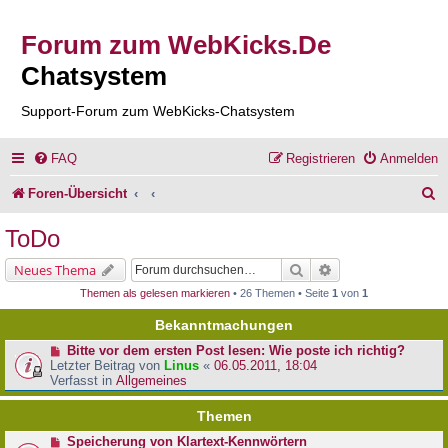
Forum zum WebKicks.De
Chatsystem
Support-Forum zum WebKicks-Chatsystem
FAQ
Registrieren
Anmelden
S
Foren-Übersicht
u
ToDo
c
Suche
Erweiterte Suche
Neues Thema
h
Themen als gelesen markieren
• 26 Themen • Seite
1
von
1
e
Bekanntmachungen
Bitte vor dem ersten Post lesen: Wie poste ich richtig?
Letzter Beitrag von
Linus
«
06.05.2011, 18:04
Verfasst in
Allgemeines
Themen
Speicherung von Klartext-Kennwörtern