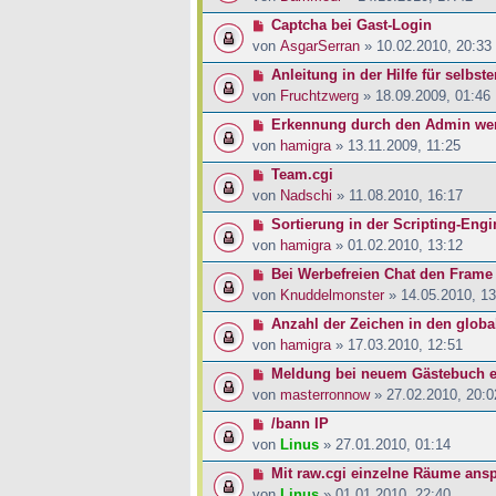
Captcha bei Gast-Login
von
AsgarSerran
» 10.02.2010, 20:33
Anleitung in der Hilfe für selbste
von
Fruchtzwerg
» 18.09.2009, 01:46
Erkennung durch den Admin wer
von
hamigra
» 13.11.2009, 11:25
Team.cgi
von
Nadschi
» 11.08.2010, 16:17
Sortierung in der Scripting-Engi
von
hamigra
» 01.02.2010, 13:12
Bei Werbefreien Chat den Frame 
von
Knuddelmonster
» 14.05.2010, 13
Anzahl der Zeichen in den globa
von
hamigra
» 17.03.2010, 12:51
Meldung bei neuem Gästebuch e
von
masterronnow
» 27.02.2010, 20:0
/bann IP
von
Linus
» 27.01.2010, 01:14
Mit raw.cgi einzelne Räume ans
von
Linus
» 01.01.2010, 22:40