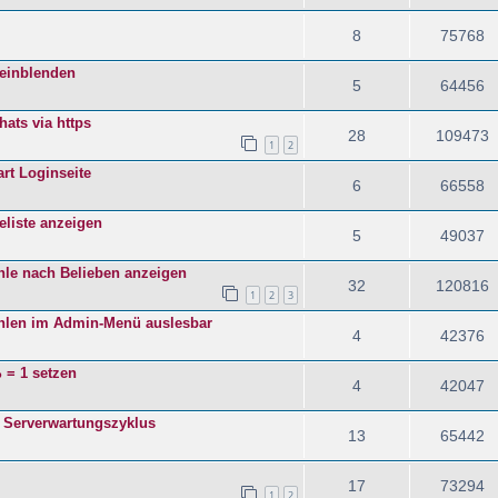
8
75768
 einblenden
5
64456
ats via https
28
109473
1
2
rt Loginseite
6
66558
eliste anzeigen
5
49037
ehle nach Belieben anzeigen
32
120816
1
2
3
hlen im Admin-Menü auslesbar
4
42376
 = 1 setzen
4
42047
 Serverwartungszyklus
13
65442
17
73294
1
2