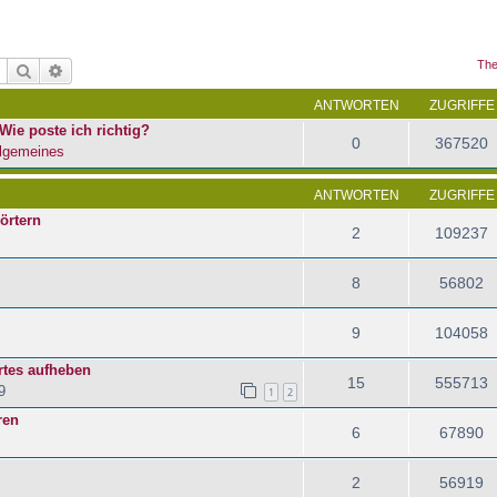
The
Suche
Erweiterte Suche
ANTWORTEN
ZUGRIFFE
Wie poste ich richtig?
0
367520
lgemeines
ANTWORTEN
ZUGRIFFE
örtern
2
109237
8
56802
9
104058
tes aufheben
15
555713
9
1
2
ren
6
67890
2
56919