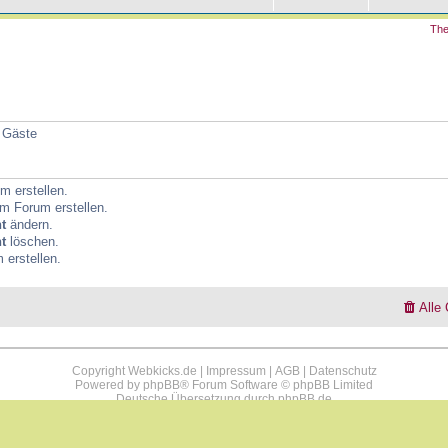
The
8 Gäste
 erstellen.
m Forum erstellen.
t
ändern.
t
löschen.
erstellen.
Alle
Copyright Webkicks.de |
Impressum
|
AGB
|
Datenschutz
Powered by
phpBB
® Forum Software © phpBB Limited
Deutsche Übersetzung durch
phpBB.de