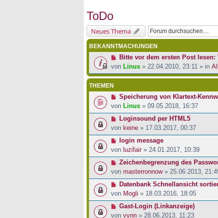
ToDo
Neues Thema
BEKANNTMACHUNGEN
Bitte vor dem ersten Post lesen: 
von
Linus
» 22.04.2010, 23:11 » in
Al
THEMEN
Speicherung von Klartext-Kennw
von
Linus
» 09.05.2018, 16:37
Loginsound per HTML5
von
keine
» 17.03.2017, 00:37
login message
von
luzifair
» 24.01.2017, 10:39
Zeichenbegrenzung des Passwor
von
masterronnow
» 25.06.2013, 21:4
Datenbank Schnellansicht sortie
von
Mogli
» 18.03.2016, 18:05
Gast-Login (Linkanzeige)
von
vynn
» 28.06.2013, 11:23