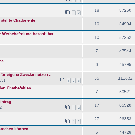
18
87260
1
2
rstellte Chatbefehle
10
54904
 Werbebefreiung bezahlt hat
10
57252
7
47544
ne
6
45795
für eigene Zwecke nutzen ...
35
111832
:31
1
2
3
len Chatbefehlen
7
50521
intrag
17
85928
2
1
2
27
96353
1
2
prechen können
5
44728