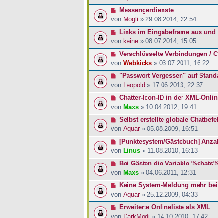
Messengerdienste
von
Mogli
» 29.08.2014, 22:54
Links im Eingabeframe aus und
von
keine
» 08.07.2014, 15:05
Verschlüsselte Verbindungen / Ch
von
Webkicks
» 03.07.2011, 16:22
"Passwort Vergessen" auf Standa
von
Leopold
» 17.06.2013, 22:37
Chatter-Icon-ID in der XML-Onlin
von
Maxs
» 10.04.2012, 19:41
Selbst erstellte globale Chatbef
von
Aquar
» 05.08.2009, 16:51
[Punktesystem/Gästebuch] Anza
von
Linus
» 11.08.2010, 16:13
Bei Gästen die Variable %chats%
von
Maxs
» 04.06.2011, 12:31
Keine System-Meldung mehr bei
von
Aquar
» 25.12.2009, 04:33
Erweiterte Onlineliste als XML
von
DarkModi
» 14.10.2010, 17:42