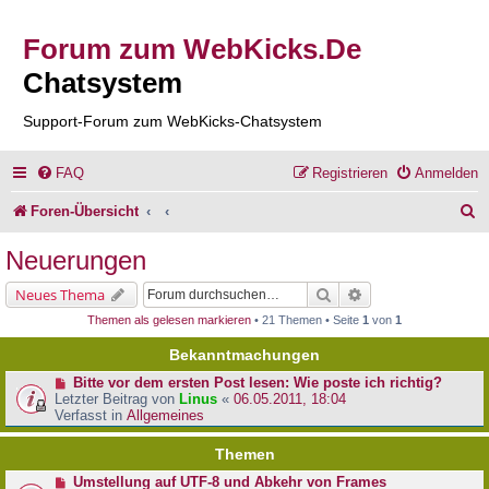
Forum zum WebKicks.De
Chatsystem
Support-Forum zum WebKicks-Chatsystem
FAQ
Registrieren
Anmelden
S
Foren-Übersicht
u
Neuerungen
c
Suche
Erweiterte Suche
Neues Thema
h
Themen als gelesen markieren
• 21 Themen • Seite
1
von
1
e
Bekanntmachungen
Bitte vor dem ersten Post lesen: Wie poste ich richtig?
Letzter Beitrag von
Linus
«
06.05.2011, 18:04
Verfasst in
Allgemeines
Themen
Umstellung auf UTF-8 und Abkehr von Frames