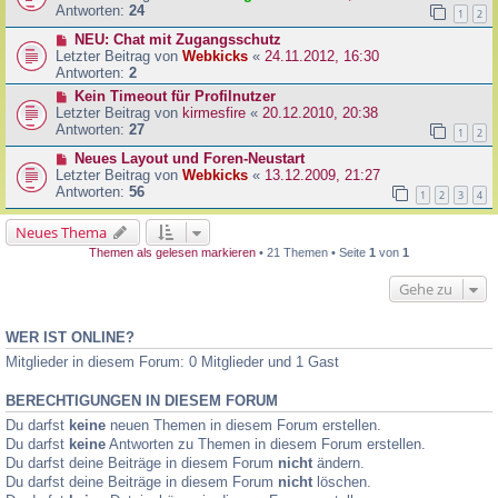
Antworten:
24
1
2
NEU: Chat mit Zugangsschutz
Letzter Beitrag von
Webkicks
«
24.11.2012, 16:30
Antworten:
2
Kein Timeout für Profilnutzer
Letzter Beitrag von
kirmesfire
«
20.12.2010, 20:38
Antworten:
27
1
2
Neues Layout und Foren-Neustart
Letzter Beitrag von
Webkicks
«
13.12.2009, 21:27
Antworten:
56
1
2
3
4
Neues Thema
Themen als gelesen markieren
• 21 Themen • Seite
1
von
1
Gehe zu
WER IST ONLINE?
Mitglieder in diesem Forum: 0 Mitglieder und 1 Gast
BERECHTIGUNGEN IN DIESEM FORUM
Du darfst
keine
neuen Themen in diesem Forum erstellen.
Du darfst
keine
Antworten zu Themen in diesem Forum erstellen.
Du darfst deine Beiträge in diesem Forum
nicht
ändern.
Du darfst deine Beiträge in diesem Forum
nicht
löschen.