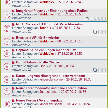
Letzter Beitrag von
Webkicks
«
25.03.2026, 23:45
Antworten:
2
Integrierter Player zur Einbindung eines Radios
Letzter Beitrag von
Webkicks
«
21.05.2021, 16:55
Antworten:
55
1
2
3
4
NEU: Chats via HTTPS / SSL Verschlüsselung
Letzter Beitrag von
Technik
«
24.03.2021, 17:33
Antworten:
25
1
2
Erweiterte API für Entwickler
Letzter Beitrag von
Webkicks
«
08.02.2021, 17:16
Antworten:
2
Geplant: Keine Zahlungen mehr per SMS
Letzter Beitrag von
Webkicks
«
27.12.2019, 19:52
Antworten:
5
Profil-Flatrate für alle Chatter
Letzter Beitrag von
Linn
«
26.11.2019, 06:04
Antworten:
15
1
2
Darstellung von Hintergrundbildern verändern
Letzter Beitrag von
kinder-der-sonne
«
25.10.2018, 16:35
Antworten:
1
Neuer Forenmoderator und neue Forenfunktion
Letzter Beitrag von
JustusJonas
«
22.07.2017, 18:56
Antworten:
13
Neues Forum / Versionsupdate
Letzter Beitrag von
kinder-der-sonne
«
10.04.2017, 16:49
Antworten:
11