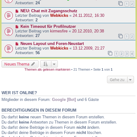
Antworten:
24
1
2
NEU: Chat mit Zugangsschutz
Letzter Beitrag von
Webkicks
«
24.11.2012, 16:30
Antworten:
2
Kein Timeout für Profilnutzer
Letzter Beitrag von
kirmesfire
«
20.12.2010, 20:38
Antworten:
27
1
2
Neues Layout und Foren-Neustart
Letzter Beitrag von
Webkicks
«
13.12.2009, 21:27
Antworten:
56
1
2
3
4
Neues Thema
Themen als gelesen markieren
• 21 Themen • Seite
1
von
1
Gehe zu
WER IST ONLINE?
Mitglieder in diesem Forum:
Google [Bot]
und 6 Gäste
BERECHTIGUNGEN IN DIESEM FORUM
Du darfst
keine
neuen Themen in diesem Forum erstellen.
Du darfst
keine
Antworten zu Themen in diesem Forum erstellen.
Du darfst deine Beiträge in diesem Forum
nicht
ändern.
Du darfst deine Beiträge in diesem Forum
nicht
löschen.