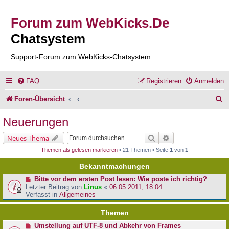
Forum zum WebKicks.De
Chatsystem
Support-Forum zum WebKicks-Chatsystem
FAQ
Registrieren
Anmelden
S
Foren-Übersicht
u
Neuerungen
c
Suche
Erweiterte Suche
Neues Thema
h
Themen als gelesen markieren
• 21 Themen • Seite
1
von
1
e
Bekanntmachungen
Bitte vor dem ersten Post lesen: Wie poste ich richtig?
Letzter Beitrag von
Linus
«
06.05.2011, 18:04
Verfasst in
Allgemeines
Themen
Umstellung auf UTF-8 und Abkehr von Frames