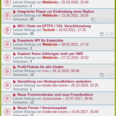
Letzter Beitrag von
Webkicks
«
25.03.2026, 23:45
Antworten:
2
Integrierter Player zur Einbindung eines Radios
Letzter Beitrag von
Webkicks
«
21.05.2021, 16:55
Antworten:
55
1
2
3
4
NEU: Chats via HTTPS / SSL Verschlüsselung
Letzter Beitrag von
Technik
«
24.03.2021, 17:33
Antworten:
25
1
2
Erweiterte API für Entwickler
Letzter Beitrag von
Webkicks
«
08.02.2021, 17:16
Antworten:
2
Geplant: Keine Zahlungen mehr per SMS
Letzter Beitrag von
Webkicks
«
27.12.2019, 19:52
Antworten:
5
Profil-Flatrate für alle Chatter
Letzter Beitrag von
Linn
«
26.11.2019, 06:04
Antworten:
15
1
2
Darstellung von Hintergrundbildern verändern
Letzter Beitrag von
kinder-der-sonne
«
25.10.2018, 16:35
Antworten:
1
Neuer Forenmoderator und neue Forenfunktion
Letzter Beitrag von
JustusJonas
«
22.07.2017, 18:56
Antworten:
13
Neues Forum / Versionsupdate
Letzter Beitrag von
kinder-der-sonne
«
10.04.2017, 16:49
Antworten:
11