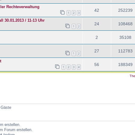
ller Rechteverwaltung
42
252239
1
2
3
l 30.01.2013 / 11-13 Uhr
24
108468
1
2
2
35108
27
112783
1
2
t
56
188349
1
2
3
4
The
4 Gäste
 erstellen.
m Forum erstellen.
t
ändern.