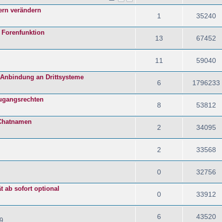
ern verändern
1
35240
 Forenfunktion
13
67452
11
59040
/ Anbindung an Drittsysteme
6
1796233
ugangsrechten
8
53812
 Chatnamen
2
34095
2
33568
0
32756
t ab sofort optional
0
33912
6
43520
9