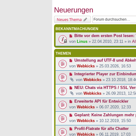
Neuerungen
Neues Thema
BEKANNTMACHUNGEN
Bitte vor dem ersten Post lesen: 
von
Linus
» 22.04.2010, 23:11 » in
Al
THEMEN
Umstellung auf UTF-8 und Abke
von
Webkicks
» 25.03.2026, 16:53
Integrierter Player zur Einbindu
von
Webkicks
» 23.10.2018, 18:4
NEU: Chats via HTTPS / SSL Ver
von
Webkicks
» 26.09.2013, 12:5
Erweiterte API für Entwickler
von
Webkicks
» 06.07.2020, 12:33
Geplant: Keine Zahlungen mehr
von
Webkicks
» 10.12.2019, 15:50
Profil-Flatrate für alle Chatter
von
Webkicks
» 06.11.2019, 17:03