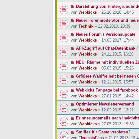
Darstellung von Hintergrundbild
von
Webkicks
» 25.10.2018, 14:45
Neuer Forenmoderator und neue
von
Technik
» 22.02.2010, 20:39
Neues Forum / Versionsupdate
von
Webkicks
» 14.03.2017, 17:44
API-Zugriff auf Chat-Datenbank 
von
Webkicks
» 24.11.2015, 16:26
NEU: Räume mit individuellen Z
von
Webkicks
» 05.03.2015, 15:26
Größere Wahlfreiheit bei neuen
von
Webkicks
» 12.11.2015, 15:57
Webkicks Fanpage bei facebook
von
Webkicks
» 27.01.2015, 14:42
Optimierter Newsletterversand
von
Webkicks
» 12.02.2015, 13:21
Erinnerungsmails nach Inaktivitä
von
Webkicks
» 27.05.2013, 19:35
Smilies für Gäste verbieten?
von
FlorensiaFans
» 21.02.2013, 13:4