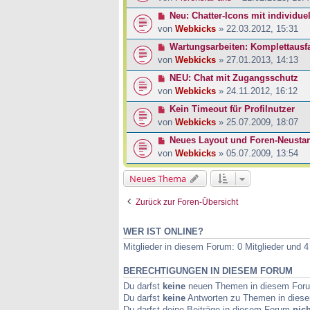
Neu: Chatter-Icons mit individue
von
Webkicks
» 22.03.2012, 15:31
Wartungsarbeiten: Komplettausfal
von
Webkicks
» 27.01.2013, 14:13
NEU: Chat mit Zugangsschutz
von
Webkicks
» 24.11.2012, 16:12
Kein Timeout für Profilnutzer
von
Webkicks
» 25.07.2009, 18:07
Neues Layout und Foren-Neustar
von
Webkicks
» 05.07.2009, 13:54
Neues Thema
Zurück zur Foren-Übersicht
WER IST ONLINE?
Mitglieder in diesem Forum: 0 Mitglieder und 
BERECHTIGUNGEN IN DIESEM FORUM
Du darfst
keine
neuen Themen in diesem Forum
Du darfst
keine
Antworten zu Themen in diese
Du darfst deine Beiträge in diesem Forum
nich