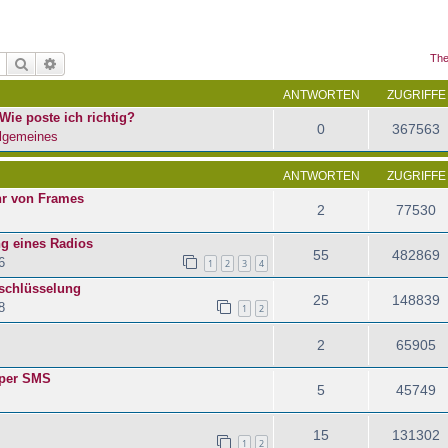
The
Suche
Erweiterte Suche
ANTWORTEN
ZUGRIFFE
Wie poste ich richtig?
0
367563
lgemeines
ANTWORTEN
ZUGRIFFE
hr von Frames
2
77530
ng eines Radios
55
482869
6
1
2
3
4
schlüsselung
25
148839
8
1
2
2
65905
 per SMS
5
45749
15
131302
1
2