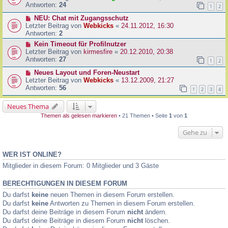
Antworten:
24
1
2
NEU: Chat mit Zugangsschutz
Letzter Beitrag von
Webkicks
«
24.11.2012, 16:30
Antworten:
2
Kein Timeout für Profilnutzer
Letzter Beitrag von
kirmesfire
«
20.12.2010, 20:38
Antworten:
27
1
2
Neues Layout und Foren-Neustart
Letzter Beitrag von
Webkicks
«
13.12.2009, 21:27
Antworten:
56
1
2
3
4
Neues Thema
Themen als gelesen markieren
• 21 Themen • Seite
1
von
1
Gehe zu
WER IST ONLINE?
Mitglieder in diesem Forum: 0 Mitglieder und 3 Gäste
BERECHTIGUNGEN IN DIESEM FORUM
Du darfst
keine
neuen Themen in diesem Forum erstellen.
Du darfst
keine
Antworten zu Themen in diesem Forum erstellen.
Du darfst deine Beiträge in diesem Forum
nicht
ändern.
Du darfst deine Beiträge in diesem Forum
nicht
löschen.