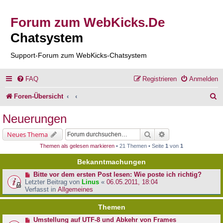
Forum zum WebKicks.De
Chatsystem
Support-Forum zum WebKicks-Chatsystem
FAQ
Registrieren
Anmelden
S
Foren-Übersicht
u
Neuerungen
c
Suche
Erweiterte Suche
Neues Thema
h
Themen als gelesen markieren
• 21 Themen • Seite
1
von
1
e
Bekanntmachungen
Bitte vor dem ersten Post lesen: Wie poste ich richtig?
Letzter Beitrag von
Linus
«
06.05.2011, 18:04
Verfasst in
Allgemeines
Themen
Umstellung auf UTF-8 und Abkehr von Frames