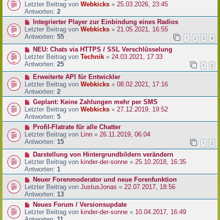
Letzter Beitrag von
Webkicks
«
25.03.2026, 23:45
Antworten:
2
Integrierter Player zur Einbindung eines Radios
Letzter Beitrag von
Webkicks
«
21.05.2021, 16:55
Antworten:
55
1
2
3
4
NEU: Chats via HTTPS / SSL Verschlüsselung
Letzter Beitrag von
Technik
«
24.03.2021, 17:33
Antworten:
25
1
2
Erweiterte API für Entwickler
Letzter Beitrag von
Webkicks
«
08.02.2021, 17:16
Antworten:
2
Geplant: Keine Zahlungen mehr per SMS
Letzter Beitrag von
Webkicks
«
27.12.2019, 19:52
Antworten:
5
Profil-Flatrate für alle Chatter
Letzter Beitrag von
Linn
«
26.11.2019, 06:04
Antworten:
15
1
2
Darstellung von Hintergrundbildern verändern
Letzter Beitrag von
kinder-der-sonne
«
25.10.2018, 16:35
Antworten:
1
Neuer Forenmoderator und neue Forenfunktion
Letzter Beitrag von
JustusJonas
«
22.07.2017, 18:56
Antworten:
13
Neues Forum / Versionsupdate
Letzter Beitrag von
kinder-der-sonne
«
10.04.2017, 16:49
Antworten:
11