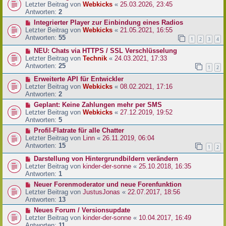
Letzter Beitrag von
Webkicks
«
25.03.2026, 23:45
Antworten:
2
Integrierter Player zur Einbindung eines Radios
Letzter Beitrag von
Webkicks
«
21.05.2021, 16:55
Antworten:
55
1
2
3
4
NEU: Chats via HTTPS / SSL Verschlüsselung
Letzter Beitrag von
Technik
«
24.03.2021, 17:33
Antworten:
25
1
2
Erweiterte API für Entwickler
Letzter Beitrag von
Webkicks
«
08.02.2021, 17:16
Antworten:
2
Geplant: Keine Zahlungen mehr per SMS
Letzter Beitrag von
Webkicks
«
27.12.2019, 19:52
Antworten:
5
Profil-Flatrate für alle Chatter
Letzter Beitrag von
Linn
«
26.11.2019, 06:04
Antworten:
15
1
2
Darstellung von Hintergrundbildern verändern
Letzter Beitrag von
kinder-der-sonne
«
25.10.2018, 16:35
Antworten:
1
Neuer Forenmoderator und neue Forenfunktion
Letzter Beitrag von
JustusJonas
«
22.07.2017, 18:56
Antworten:
13
Neues Forum / Versionsupdate
Letzter Beitrag von
kinder-der-sonne
«
10.04.2017, 16:49
Antworten:
11