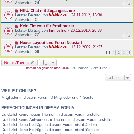
Antworten:
24
1
2
NEU: Chat mit Zugangsschutz
Letzter Beitrag von
Webkicks
«
24.11.2012, 16:30
Antworten:
2
Kein Timeout für Profilnutzer
Letzter Beitrag von
kirmesfire
«
20.12.2010, 20:38
Antworten:
27
1
2
Neues Layout und Foren-Neustart
Letzter Beitrag von
Webkicks
«
13.12.2009, 21:27
Antworten:
56
1
2
3
4
Neues Thema
Themen als gelesen markieren
• 21 Themen • Seite
1
von
1
Gehe zu
WER IST ONLINE?
Mitglieder in diesem Forum: 0 Mitglieder und 4 Gäste
BERECHTIGUNGEN IN DIESEM FORUM
Du darfst
keine
neuen Themen in diesem Forum erstellen.
Du darfst
keine
Antworten zu Themen in diesem Forum erstellen.
Du darfst deine Beiträge in diesem Forum
nicht
ändern.
Du darfst deine Beiträge in diesem Forum
nicht
löschen.