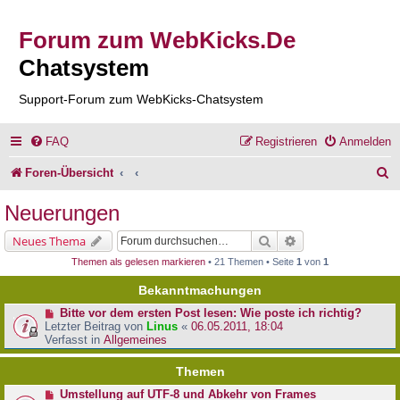
Forum zum WebKicks.De
Chatsystem
Support-Forum zum WebKicks-Chatsystem
FAQ
Registrieren
Anmelden
S
Foren-Übersicht
u
Neuerungen
c
Suche
Erweiterte Suche
Neues Thema
h
Themen als gelesen markieren
• 21 Themen • Seite
1
von
1
e
Bekanntmachungen
Bitte vor dem ersten Post lesen: Wie poste ich richtig?
Letzter Beitrag von
Linus
«
06.05.2011, 18:04
Verfasst in
Allgemeines
Themen
Umstellung auf UTF-8 und Abkehr von Frames