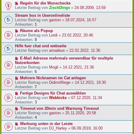
Regeln für die Wunschecke
Letzter Beitrag von
ZischDings
«
24.08.2009, 13:59
Stream box in Useronlineliste
Letzter Beitrag von
gaston
«
18.07.2024, 16:57
Antworten:
1
Räume als Popup
Letzter Beitrag von
Lordi
«
23.02.2022, 20:46
Antworten:
8
Hilfe fuer chat und webseite
Letzter Beitrag von
amadeus
«
22.02.2022, 11:36
E-Mail Adresse mehrmals verwendbar für multiple
Nutzerkonten
Letzter Beitrag von
Mogli
«
14.12.2021, 21:36
Antworten:
6
Mehrere Nicknamen im Cat anlegen
Letzter Beitrag von
Didimitfliege
«
14.12.2021, 19:30
Antworten:
7
Fertige Designs für Chat auswählen
Letzter Beitrag von
Webkicks
«
07.12.2020, 11:34
Antworten:
3
Timeout von 20min und Warnung Timeout
Letzter Beitrag von
gaston
«
25.11.2020, 20:58
Antworten:
4
Werbung unten in der Leiste
Letzter Beitrag von
DJ_Harley
«
06.09.2019, 16:00