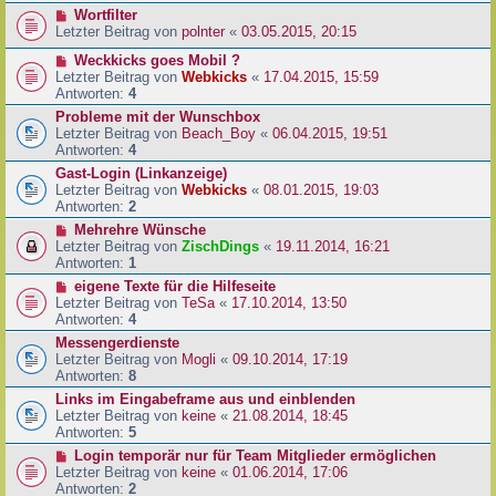
Wortfilter
Letzter Beitrag von
polnter
«
03.05.2015, 20:15
Weckkicks goes Mobil ?
Letzter Beitrag von
Webkicks
«
17.04.2015, 15:59
Antworten:
4
Probleme mit der Wunschbox
Letzter Beitrag von
Beach_Boy
«
06.04.2015, 19:51
Antworten:
4
Gast-Login (Linkanzeige)
Letzter Beitrag von
Webkicks
«
08.01.2015, 19:03
Antworten:
2
Mehrehre Wünsche
Letzter Beitrag von
ZischDings
«
19.11.2014, 16:21
Antworten:
1
eigene Texte für die Hilfeseite
Letzter Beitrag von
TeSa
«
17.10.2014, 13:50
Antworten:
4
Messengerdienste
Letzter Beitrag von
Mogli
«
09.10.2014, 17:19
Antworten:
8
Links im Eingabeframe aus und einblenden
Letzter Beitrag von
keine
«
21.08.2014, 18:45
Antworten:
5
Login temporär nur für Team Mitglieder ermöglichen
Letzter Beitrag von
keine
«
01.06.2014, 17:06
Antworten:
2