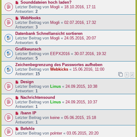
Sounddateien hoch laden?
Letzter Beitrag von
Mogli
«
18.10.2016, 17:11
Antworten:
2
WebHooks
Letzter Beitrag von
Mogli
«
02.07.2016, 17:32
Antworten:
3
Datenbank Schnellansicht sortieren
Letzter Beitrag von
Mogli
«
24.05.2016, 20:07
Antworten:
6
Grafikwunsch
Letzter Beitrag von
EEPX2016
«
30.07.2016, 19:32
Antworten:
5
Zeichenbegrenzung des Passwortes aufheben
Letzter Beitrag von
Webkicks
«
15.06.2016, 11:00
Antworten:
15
1
2
Design
Letzter Beitrag von
Linus
«
24.09.2015, 10:38
Antworten:
1
Nachrichtensound
Letzter Beitrag von
Linus
«
24.09.2015, 10:37
Antworten:
1
/bann IP
Letzter Beitrag von
keine
«
05.06.2015, 15:18
Antworten:
1
Befehle
Letzter Beitrag von
polnter
«
03.05.2015, 20:20