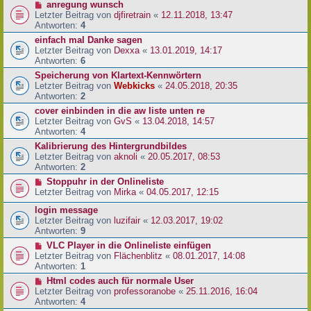
anregung wunsch
Letzter Beitrag von
djfiretrain
«
12.11.2018, 13:47
Antworten:
4
einfach mal Danke sagen
Letzter Beitrag von
Dexxa
«
13.01.2019, 14:17
Antworten:
6
Speicherung von Klartext-Kennwörtern
Letzter Beitrag von
Webkicks
«
24.05.2018, 20:35
Antworten:
2
cover einbinden in die aw liste unten re
Letzter Beitrag von
GvS
«
13.04.2018, 14:57
Antworten:
4
Kalibrierung des Hintergrundbildes
Letzter Beitrag von
aknoli
«
20.05.2017, 08:53
Antworten:
2
Stoppuhr in der Onlineliste
Letzter Beitrag von
Mirka
«
04.05.2017, 12:15
login message
Letzter Beitrag von
luzifair
«
12.03.2017, 19:02
Antworten:
9
VLC Player in die Onlineliste einfügen
Letzter Beitrag von
Flächenblitz
«
08.01.2017, 14:08
Antworten:
1
Html codes auch für normale User
Letzter Beitrag von
professoranobe
«
25.11.2016, 16:04
Antworten:
4