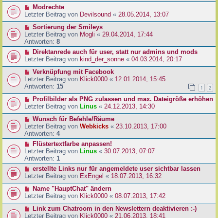
Modrechte
Letzter Beitrag von
Devilsound
«
28.05.2014, 13:07
Sortierung der Smileys
Letzter Beitrag von
Mogli
«
29.04.2014, 17:44
Antworten:
8
Direktanrede auch für user, statt nur admins und mods
Letzter Beitrag von
kind_der_sonne
«
04.03.2014, 20:17
Verknüpfung mit Facebook
Letzter Beitrag von
Klick0000
«
12.01.2014, 15:45
Antworten:
15
1
2
Profilbilder als PNG zulassen und max. Dateigröße erhöhen
Letzter Beitrag von
Linus
«
24.12.2013, 14:30
Wunsch für Befehle/Räume
Letzter Beitrag von
Webkicks
«
23.10.2013, 17:00
Antworten:
4
Flüstertextfarbe anpassen!
Letzter Beitrag von
Linus
«
30.07.2013, 07:07
Antworten:
1
erstellte Links nur für angemeldete user sichtbar lassen
Letzter Beitrag von
ExEngel
«
18.07.2013, 16:32
Name "HauptChat" ändern
Letzter Beitrag von
Klick0000
«
08.07.2013, 17:42
Link zum Chatroom in den Newslettern deaktivieren :-)
Letzter Beitrag von
Klick0000
«
21.06.2013, 18:41