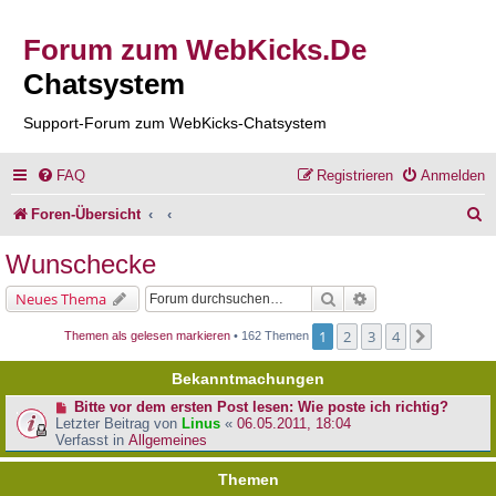
Forum zum WebKicks.De
Chatsystem
Support-Forum zum WebKicks-Chatsystem
FAQ
Registrieren
Anmelden
S
Foren-Übersicht
u
Wunschecke
c
Suche
Erweiterte Suche
Neues Thema
h
1
2
3
4
Nächste
Themen als gelesen markieren
• 162 Themen
e
Bekanntmachungen
Bitte vor dem ersten Post lesen: Wie poste ich richtig?
Letzter Beitrag von
Linus
«
06.05.2011, 18:04
Verfasst in
Allgemeines
Themen