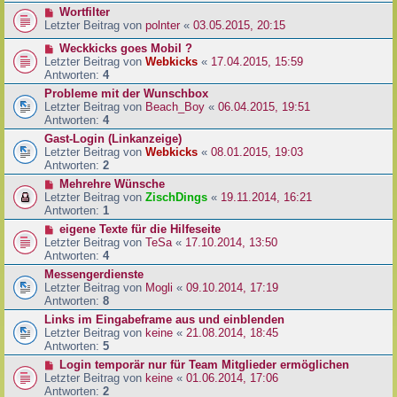
Wortfilter
Letzter Beitrag von
polnter
«
03.05.2015, 20:15
Weckkicks goes Mobil ?
Letzter Beitrag von
Webkicks
«
17.04.2015, 15:59
Antworten:
4
Probleme mit der Wunschbox
Letzter Beitrag von
Beach_Boy
«
06.04.2015, 19:51
Antworten:
4
Gast-Login (Linkanzeige)
Letzter Beitrag von
Webkicks
«
08.01.2015, 19:03
Antworten:
2
Mehrehre Wünsche
Letzter Beitrag von
ZischDings
«
19.11.2014, 16:21
Antworten:
1
eigene Texte für die Hilfeseite
Letzter Beitrag von
TeSa
«
17.10.2014, 13:50
Antworten:
4
Messengerdienste
Letzter Beitrag von
Mogli
«
09.10.2014, 17:19
Antworten:
8
Links im Eingabeframe aus und einblenden
Letzter Beitrag von
keine
«
21.08.2014, 18:45
Antworten:
5
Login temporär nur für Team Mitglieder ermöglichen
Letzter Beitrag von
keine
«
01.06.2014, 17:06
Antworten:
2