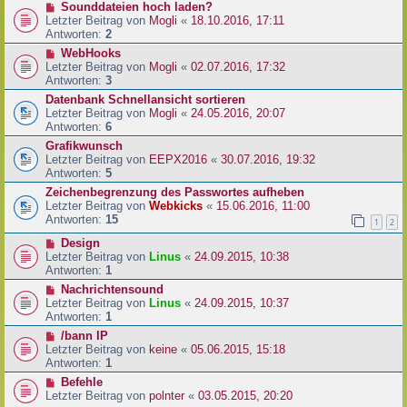
Sounddateien hoch laden?
Letzter Beitrag von
Mogli
«
18.10.2016, 17:11
Antworten:
2
WebHooks
Letzter Beitrag von
Mogli
«
02.07.2016, 17:32
Antworten:
3
Datenbank Schnellansicht sortieren
Letzter Beitrag von
Mogli
«
24.05.2016, 20:07
Antworten:
6
Grafikwunsch
Letzter Beitrag von
EEPX2016
«
30.07.2016, 19:32
Antworten:
5
Zeichenbegrenzung des Passwortes aufheben
Letzter Beitrag von
Webkicks
«
15.06.2016, 11:00
Antworten:
15
1
2
Design
Letzter Beitrag von
Linus
«
24.09.2015, 10:38
Antworten:
1
Nachrichtensound
Letzter Beitrag von
Linus
«
24.09.2015, 10:37
Antworten:
1
/bann IP
Letzter Beitrag von
keine
«
05.06.2015, 15:18
Antworten:
1
Befehle
Letzter Beitrag von
polnter
«
03.05.2015, 20:20