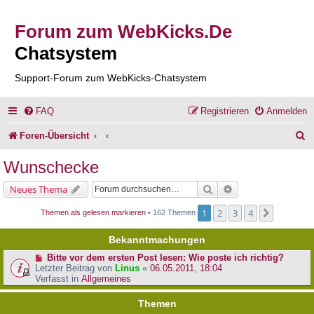
Forum zum WebKicks.De
Chatsystem
Support-Forum zum WebKicks-Chatsystem
FAQ
Registrieren
Anmelden
S
Foren-Übersicht
u
Wunschecke
c
Suche
Erweiterte Suche
Neues Thema
h
1
2
3
4
Nächste
Themen als gelesen markieren
• 162 Themen
e
Bekanntmachungen
Bitte vor dem ersten Post lesen: Wie poste ich richtig?
Letzter Beitrag von
Linus
«
06.05.2011, 18:04
Verfasst in
Allgemeines
Themen