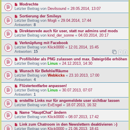
Modrechte
Letzter Beitrag von
Devilsound
«
28.05.2014, 13:07
Sortierung der Smileys
Letzter Beitrag von
Mogli
«
29.04.2014, 17:44
Antworten:
8
Direktanrede auch für user, statt nur admins und mods
Letzter Beitrag von
kind_der_sonne
«
04.03.2014, 20:17
Verknüpfung mit Facebook
Letzter Beitrag von
Klick0000
«
12.01.2014, 15:45
Antworten:
15
1
2
Profilbilder als PNG zulassen und max. Dateigröße erhöhen
Letzter Beitrag von
Linus
«
24.12.2013, 14:30
Wunsch für Befehle/Räume
Letzter Beitrag von
Webkicks
«
23.10.2013, 17:00
Antworten:
4
Flüstertextfarbe anpassen!
Letzter Beitrag von
Linus
«
30.07.2013, 07:07
Antworten:
1
erstellte Links nur für angemeldete user sichtbar lassen
Letzter Beitrag von
ExEngel
«
18.07.2013, 16:32
Name "HauptChat" ändern
Letzter Beitrag von
Klick0000
«
08.07.2013, 17:42
Link zum Chatroom in den Newslettern deaktivieren :-)
Letzter Beitrag von
Klick0000
«
21.06.2013, 18:41