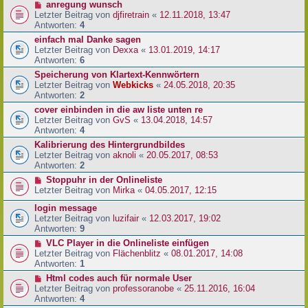
anregung wunsch
Letzter Beitrag von
djfiretrain
«
12.11.2018, 13:47
Antworten:
4
einfach mal Danke sagen
Letzter Beitrag von
Dexxa
«
13.01.2019, 14:17
Antworten:
6
Speicherung von Klartext-Kennwörtern
Letzter Beitrag von
Webkicks
«
24.05.2018, 20:35
Antworten:
2
cover einbinden in die aw liste unten re
Letzter Beitrag von
GvS
«
13.04.2018, 14:57
Antworten:
4
Kalibrierung des Hintergrundbildes
Letzter Beitrag von
aknoli
«
20.05.2017, 08:53
Antworten:
2
Stoppuhr in der Onlineliste
Letzter Beitrag von
Mirka
«
04.05.2017, 12:15
login message
Letzter Beitrag von
luzifair
«
12.03.2017, 19:02
Antworten:
9
VLC Player in die Onlineliste einfügen
Letzter Beitrag von
Flächenblitz
«
08.01.2017, 14:08
Antworten:
1
Html codes auch für normale User
Letzter Beitrag von
professoranobe
«
25.11.2016, 16:04
Antworten:
4