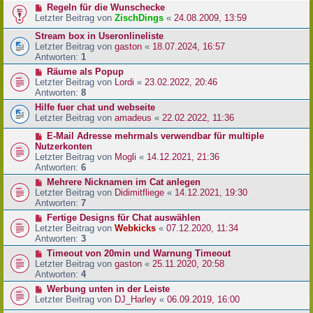
Regeln für die Wunschecke
Letzter Beitrag von
ZischDings
«
24.08.2009, 13:59
Stream box in Useronlineliste
Letzter Beitrag von
gaston
«
18.07.2024, 16:57
Antworten:
1
Räume als Popup
Letzter Beitrag von
Lordi
«
23.02.2022, 20:46
Antworten:
8
Hilfe fuer chat und webseite
Letzter Beitrag von
amadeus
«
22.02.2022, 11:36
E-Mail Adresse mehrmals verwendbar für multiple
Nutzerkonten
Letzter Beitrag von
Mogli
«
14.12.2021, 21:36
Antworten:
6
Mehrere Nicknamen im Cat anlegen
Letzter Beitrag von
Didimitfliege
«
14.12.2021, 19:30
Antworten:
7
Fertige Designs für Chat auswählen
Letzter Beitrag von
Webkicks
«
07.12.2020, 11:34
Antworten:
3
Timeout von 20min und Warnung Timeout
Letzter Beitrag von
gaston
«
25.11.2020, 20:58
Antworten:
4
Werbung unten in der Leiste
Letzter Beitrag von
DJ_Harley
«
06.09.2019, 16:00