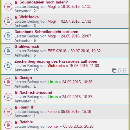
Sounddateien hoch laden?
Letzter Beitrag von
Mogli
«
18.10.2016, 17:11
Antworten:
2
WebHooks
Letzter Beitrag von
Mogli
«
02.07.2016, 17:32
Antworten:
3
Datenbank Schnellansicht sortieren
Letzter Beitrag von
Mogli
«
24.05.2016, 20:07
Antworten:
6
Grafikwunsch
Letzter Beitrag von
EEPX2016
«
30.07.2016, 19:32
Antworten:
5
Zeichenbegrenzung des Passwortes aufheben
Letzter Beitrag von
Webkicks
«
15.06.2016, 11:00
Antworten:
15
1
2
Design
Letzter Beitrag von
Linus
«
24.09.2015, 10:38
Antworten:
1
Nachrichtensound
Letzter Beitrag von
Linus
«
24.09.2015, 10:37
Antworten:
1
/bann IP
Letzter Beitrag von
keine
«
05.06.2015, 15:18
Antworten:
1
Befehle
Letzter Beitrag von
polnter
«
03.05.2015, 20:20