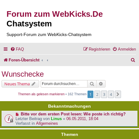
Forum zum WebKicks.De
Chatsystem
Support-Forum zum WebKicks-Chatsystem
FAQ
Registrieren
Anmelden
S
Foren-Übersicht
u
Wunschecke
c
Suche
Erweiterte Suche
Neues Thema
h
1
2
3
4
Nächste
Themen als gelesen markieren
• 162 Themen
e
Bekanntmachungen
Bitte vor dem ersten Post lesen: Wie poste ich richtig?
Letzter Beitrag von
Linus
«
06.05.2011, 18:04
Verfasst in
Allgemeines
Themen