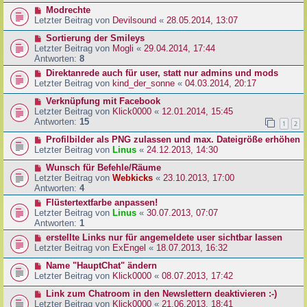
Modrechte
Letzter Beitrag von
Devilsound
«
28.05.2014, 13:07
Sortierung der Smileys
Letzter Beitrag von
Mogli
«
29.04.2014, 17:44
Antworten:
8
Direktanrede auch für user, statt nur admins und mods
Letzter Beitrag von
kind_der_sonne
«
04.03.2014, 20:17
Verknüpfung mit Facebook
Letzter Beitrag von
Klick0000
«
12.01.2014, 15:45
Antworten:
15
1
2
Profilbilder als PNG zulassen und max. Dateigröße erhöhen
Letzter Beitrag von
Linus
«
24.12.2013, 14:30
Wunsch für Befehle/Räume
Letzter Beitrag von
Webkicks
«
23.10.2013, 17:00
Antworten:
4
Flüstertextfarbe anpassen!
Letzter Beitrag von
Linus
«
30.07.2013, 07:07
Antworten:
1
erstellte Links nur für angemeldete user sichtbar lassen
Letzter Beitrag von
ExEngel
«
18.07.2013, 16:32
Name "HauptChat" ändern
Letzter Beitrag von
Klick0000
«
08.07.2013, 17:42
Link zum Chatroom in den Newslettern deaktivieren :-)
Letzter Beitrag von
Klick0000
«
21.06.2013, 18:41