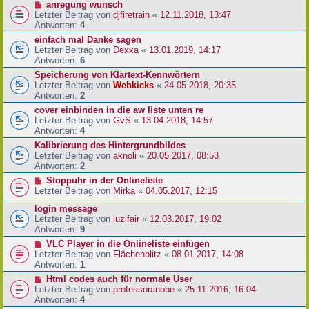
anregung wunsch
Letzter Beitrag von
djfiretrain
«
12.11.2018, 13:47
Antworten:
4
einfach mal Danke sagen
Letzter Beitrag von
Dexxa
«
13.01.2019, 14:17
Antworten:
6
Speicherung von Klartext-Kennwörtern
Letzter Beitrag von
Webkicks
«
24.05.2018, 20:35
Antworten:
2
cover einbinden in die aw liste unten re
Letzter Beitrag von
GvS
«
13.04.2018, 14:57
Antworten:
4
Kalibrierung des Hintergrundbildes
Letzter Beitrag von
aknoli
«
20.05.2017, 08:53
Antworten:
2
Stoppuhr in der Onlineliste
Letzter Beitrag von
Mirka
«
04.05.2017, 12:15
login message
Letzter Beitrag von
luzifair
«
12.03.2017, 19:02
Antworten:
9
VLC Player in die Onlineliste einfügen
Letzter Beitrag von
Flächenblitz
«
08.01.2017, 14:08
Antworten:
1
Html codes auch für normale User
Letzter Beitrag von
professoranobe
«
25.11.2016, 16:04
Antworten:
4