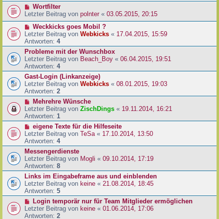
Wortfilter
Letzter Beitrag von
polnter
«
03.05.2015, 20:15
Weckkicks goes Mobil ?
Letzter Beitrag von
Webkicks
«
17.04.2015, 15:59
Antworten:
4
Probleme mit der Wunschbox
Letzter Beitrag von
Beach_Boy
«
06.04.2015, 19:51
Antworten:
4
Gast-Login (Linkanzeige)
Letzter Beitrag von
Webkicks
«
08.01.2015, 19:03
Antworten:
2
Mehrehre Wünsche
Letzter Beitrag von
ZischDings
«
19.11.2014, 16:21
Antworten:
1
eigene Texte für die Hilfeseite
Letzter Beitrag von
TeSa
«
17.10.2014, 13:50
Antworten:
4
Messengerdienste
Letzter Beitrag von
Mogli
«
09.10.2014, 17:19
Antworten:
8
Links im Eingabeframe aus und einblenden
Letzter Beitrag von
keine
«
21.08.2014, 18:45
Antworten:
5
Login temporär nur für Team Mitglieder ermöglichen
Letzter Beitrag von
keine
«
01.06.2014, 17:06
Antworten:
2