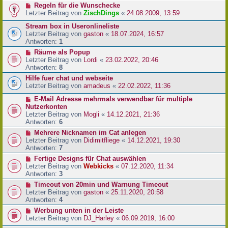
Regeln für die Wunschecke
Letzter Beitrag von
ZischDings
«
24.08.2009, 13:59
Stream box in Useronlineliste
Letzter Beitrag von
gaston
«
18.07.2024, 16:57
Antworten:
1
Räume als Popup
Letzter Beitrag von
Lordi
«
23.02.2022, 20:46
Antworten:
8
Hilfe fuer chat und webseite
Letzter Beitrag von
amadeus
«
22.02.2022, 11:36
E-Mail Adresse mehrmals verwendbar für multiple
Nutzerkonten
Letzter Beitrag von
Mogli
«
14.12.2021, 21:36
Antworten:
6
Mehrere Nicknamen im Cat anlegen
Letzter Beitrag von
Didimitfliege
«
14.12.2021, 19:30
Antworten:
7
Fertige Designs für Chat auswählen
Letzter Beitrag von
Webkicks
«
07.12.2020, 11:34
Antworten:
3
Timeout von 20min und Warnung Timeout
Letzter Beitrag von
gaston
«
25.11.2020, 20:58
Antworten:
4
Werbung unten in der Leiste
Letzter Beitrag von
DJ_Harley
«
06.09.2019, 16:00