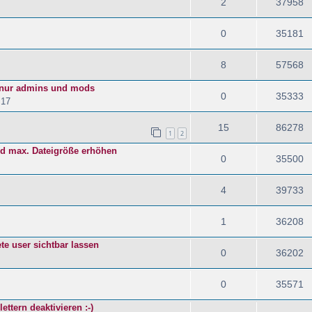
2
37958
0
35181
8
57568
tt nur admins und mods
0
35333
:17
15
86278
1
2
nd max. Dateigröße erhöhen
0
35500
4
39733
1
36208
ete user sichtbar lassen
0
36202
0
35571
ttern deaktivieren :-)