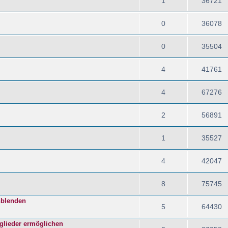
1
36721
0
36078
0
35504
4
41761
4
67276
2
56891
1
35527
4
42047
8
75745
nblenden
5
64430
glieder ermöglichen