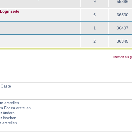
9
55386
 Loginseite
6
66530
1
36497
2
36345
Themen als g
3 Gäste
 erstellen.
m Forum erstellen.
t
ändern.
t
löschen.
erstellen.