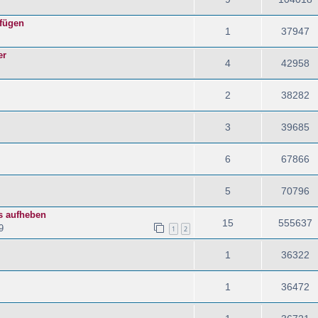
nfügen
1
37947
er
4
42958
2
38282
3
39685
6
67866
5
70796
s aufheben
15
555637
9
1
2
1
36322
1
36472