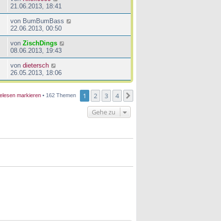
21.06.2013, 18:41
von
BumBumBass
22.06.2013, 00:50
von
ZischDings
08.06.2013, 19:43
von
dietersch
26.05.2013, 18:06
1
2
3
4
Nächste
elesen markieren
• 162 Themen
Gehe zu