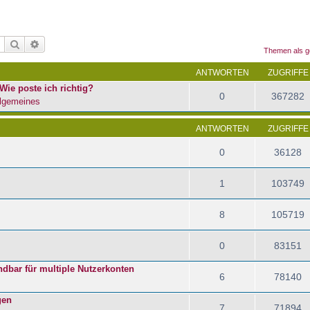
Suche
Erweiterte Suche
Themen als g
ANTWORTEN
ZUGRIFFE
Wie poste ich richtig?
0
367282
lgemeines
ANTWORTEN
ZUGRIFFE
0
36128
1
103749
8
105719
0
83151
dbar für multiple Nutzerkonten
6
78140
gen
7
71894