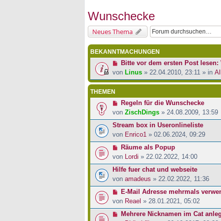
Wunschecke
Neues Thema
BEKANNTMACHUNGEN
Bitte vor dem ersten Post lesen: 
von
Linus
» 22.04.2010, 23:11 » in
Al
THEMEN
Regeln für die Wunschecke
von
ZischDings
» 24.08.2009, 13:59
Stream box in Useronlineliste
von
Enrico1
» 02.06.2024, 09:29
Räume als Popup
von
Lordi
» 22.02.2022, 14:00
Hilfe fuer chat und webseite
von
amadeus
» 22.02.2022, 11:36
E-Mail Adresse mehrmals verwen
von
Reael
» 28.01.2021, 05:02
Mehrere Nicknamen im Cat anle