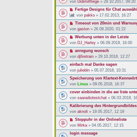
von
Didimitfliege
» 29.10.2017, 09:20
Fertige Designs für Chat auswäh
von
pakko
» 17.02.2013, 16:27
Timeout von 20min und Warnun
von
gaston
» 26.09.2020, 01:22
Werbung unten in der Leiste
von
DJ_Harley
» 06.09.2019, 16:00
anregung wunsch
von
djfiretrain
» 29.10.2018, 12:27
einfach mal Danke sagen
von
juliebln
» 05.07.2018, 10:31
Speicherung von Klartext-Kennwört
von
Linus
» 09.05.2018, 16:37
cover einbinden in die aw liste unt
von
saaradiotestchat
» 06.03.2018, 1
Kalibrierung des Hintergrundbildes
von
aknoli
» 19.05.2017, 12:19
Stoppuhr in der Onlineliste
von
Mirka
» 04.05.2017, 12:15
login message