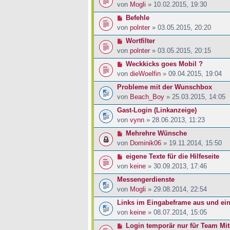
von
Mogli
» 10.02.2015, 19:30
Befehle
von
polnter
» 03.05.2015, 20:20
Wortfilter
von
polnter
» 03.05.2015, 20:15
Weckkicks goes Mobil ?
von
dieWoelfin
» 09.04.2015, 19:04
Probleme mit der Wunschbox
von
Beach_Boy
» 25.03.2015, 14:05
Gast-Login (Linkanzeige)
von
vynn
» 28.06.2013, 11:23
Mehrehre Wünsche
von
Dominik06
» 19.11.2014, 15:50
eigene Texte für die Hilfeseite
von
keine
» 30.09.2013, 17:46
Messengerdienste
von
Mogli
» 29.08.2014, 22:54
Links im Eingabeframe aus und ei
von
keine
» 08.07.2014, 15:05
Login temporär nur für Team Mit