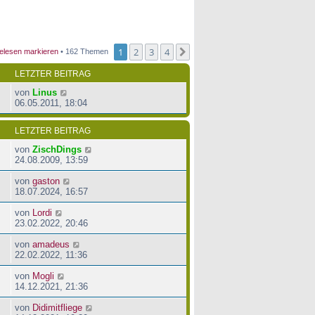
1
2
3
4
Nächste
elesen markieren
• 162 Themen
LETZTER BEITRAG
von
Linus
06.05.2011, 18:04
LETZTER BEITRAG
von
ZischDings
24.08.2009, 13:59
von
gaston
18.07.2024, 16:57
von
Lordi
23.02.2022, 20:46
von
amadeus
22.02.2022, 11:36
von
Mogli
14.12.2021, 21:36
von
Didimitfliege