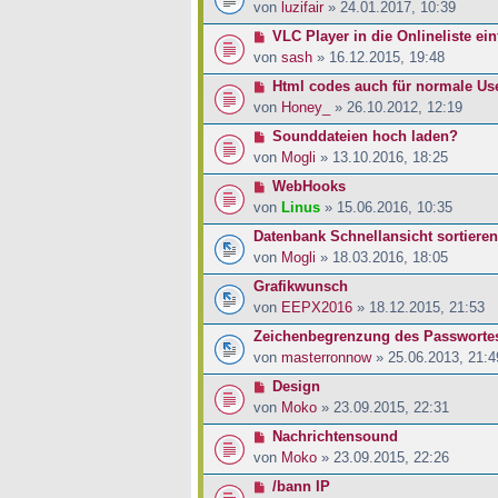
von
luzifair
» 24.01.2017, 10:39
VLC Player in die Onlineliste ei
von
sash
» 16.12.2015, 19:48
Html codes auch für normale Us
von
Honey_
» 26.10.2012, 12:19
Sounddateien hoch laden?
von
Mogli
» 13.10.2016, 18:25
WebHooks
von
Linus
» 15.06.2016, 10:35
Datenbank Schnellansicht sortieren
von
Mogli
» 18.03.2016, 18:05
Grafikwunsch
von
EEPX2016
» 18.12.2015, 21:53
Zeichenbegrenzung des Passworte
von
masterronnow
» 25.06.2013, 21:4
Design
von
Moko
» 23.09.2015, 22:31
Nachrichtensound
von
Moko
» 23.09.2015, 22:26
/bann IP