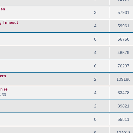
len
3
57931
g Timeout
4
59961
0
56750
4
46579
6
76297
ern
2
109186
en re
4
63478
6:30
2
39821
0
55811
9
104018