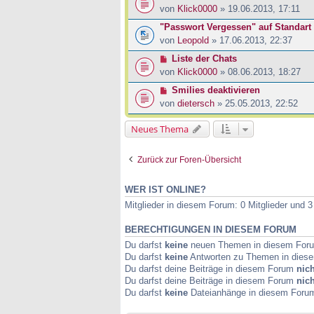
von
Klick0000
» 19.06.2013, 17:11
"Passwort Vergessen" auf Standart
von
Leopold
» 17.06.2013, 22:37
Liste der Chats
von
Klick0000
» 08.06.2013, 18:27
Smilies deaktivieren
von
dietersch
» 25.05.2013, 22:52
Neues Thema
Zurück zur Foren-Übersicht
WER IST ONLINE?
Mitglieder in diesem Forum: 0 Mitglieder und 
BERECHTIGUNGEN IN DIESEM FORUM
Du darfst
keine
neuen Themen in diesem Forum
Du darfst
keine
Antworten zu Themen in diese
Du darfst deine Beiträge in diesem Forum
nich
Du darfst deine Beiträge in diesem Forum
nich
Du darfst
keine
Dateianhänge in diesem Forum 