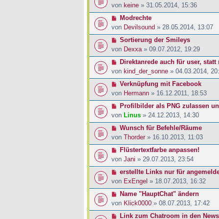
von
keine
» 31.05.2014, 15:36
Modrechte
von
Devilsound
» 28.05.2014, 13:07
Sortierung der Smileys
von
Dexxa
» 09.07.2012, 19:29
Direktanrede auch für user, sta
von
kind_der_sonne
» 04.03.2014, 20
Verknüpfung mit Facebook
von
Hermann
» 16.12.2011, 18:53
Profilbilder als PNG zulassen u
von
Linus
» 24.12.2013, 14:30
Wunsch für Befehle/Räume
von
Thorder
» 16.10.2013, 11:03
Flüstertextfarbe anpassen!
von
Jani
» 29.07.2013, 23:54
erstellte Links nur für angemeld
von
ExEngel
» 18.07.2013, 16:32
Name "HauptChat" ändern
von
Klick0000
» 08.07.2013, 17:42
Link zum Chatroom in den Newsle