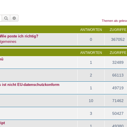
Suche
Erweiterte Suche
Themen als geles
ANTWORTEN
ZUGRIFFE
Wie poste ich richtig?
0
367052
lgemeines
ANTWORTEN
ZUGRIFFE
nü
1
32489
2
66113
s ist nicht EU-datenschutzkonform
1
49719
10
71462
3
50427
ipt
1
49380