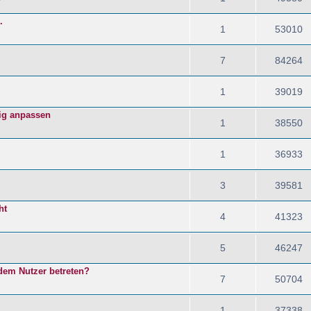
7
.
1
53010
7
84264
1
39019
tig anpassen
1
38550
1
36933
3
39581
ht
4
41323
5
46247
dem Nutzer betreten?
7
50704
1
37338