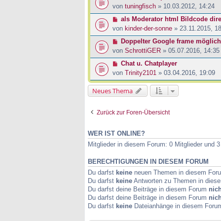
von
tuningfisch
» 10.03.2012, 14:24
als Moderator html Bildcode dir
von
kinder-der-sonne
» 23.11.2015, 1
Doppelter Google frame möglich
von
SchrottiGER
» 05.07.2016, 14:35
Chat u. Chatplayer
von
Trinity2101
» 03.04.2016, 19:09
Neues Thema
Zurück zur Foren-Übersicht
WER IST ONLINE?
Mitglieder in diesem Forum: 0 Mitglieder und 
BERECHTIGUNGEN IN DIESEM FORUM
Du darfst
keine
neuen Themen in diesem Forum
Du darfst
keine
Antworten zu Themen in diese
Du darfst deine Beiträge in diesem Forum
nich
Du darfst deine Beiträge in diesem Forum
nich
Du darfst
keine
Dateianhänge in diesem Forum 