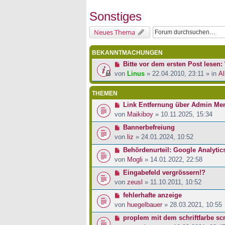
Sonstiges
Neues Thema
BEKANNTMACHUNGEN
Bitte vor dem ersten Post lesen: 
von
Linus
» 22.04.2010, 23:11 » in
Al
THEMEN
Link Entfernung über Admin Me
von
Maikiboy
» 10.11.2025, 15:34
Bannerbefreiung
von
liz
» 24.01.2024, 10:52
Behördenurteil: Google Analytic
von
Mogli
» 14.01.2022, 22:58
Eingabefeld vergrössern!?
von
zeusl
» 11.10.2011, 10:52
fehlerhafte anzeige
von
huegelbauer
» 28.03.2021, 10:55
proplem mit dem schriftfarbe scr