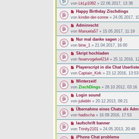
von
LkLp1082
» 22.06.2017, 13:38
Happy Birthday Zischdings
von
kinder-der-sonne
» 24.05.2017, 1
Adminrecht
von
Manuela57
» 15.05.2017, 11:19
Nur mal danke sagen ;-)
von
bine_1
» 21.04.2017, 16:00
Skript hochladen
von
feuervogelw4214
» 25.11.2016, 1
Playerscript in die Chat Userliste
von
Captain_Kirk
» 23.12.2016, 13:53
Winterzeit!
von
ZischDings
» 28.10.2012, 03:16
Login sound
von
juliebln
» 20.12.2013, 09:21
Übernahme eines Chats als Adm
von
hadischa
» 16.09.2016, 17:53
laufschrift banner
von
Trinity2101
» 24.05.2013, 20:48
iPhone Chat probleme