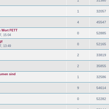
1
31380
1
32057
4
45547
s Wort FETT
0
52885
7, 15:04
gt
0
52165
7, 13:49
2
33819
2
35855
äumen sind
1
32586
9
54614
0
52282