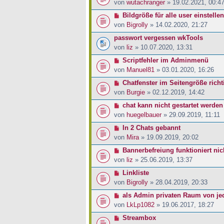
von
wutachranger
» 19.02.2021, 00:4
Bildgröße für alle user einstellen
von
Bigrolly
» 14.02.2020, 21:27
passwort vergessen wkTools
von
liz
» 10.07.2020, 13:31
Scriptfehler im Adminmenü
von
Manuel81
» 03.01.2020, 16:26
Chatfenster im Seitengröße rich
von
Burgie
» 02.12.2019, 14:42
chat kann nicht gestartet werden
von
huegelbauer
» 29.09.2019, 11:11
In 2 Chats gebannt
von
Mira
» 19.09.2019, 20:02
Bannerbefreiung funktioniert nic
von
liz
» 25.06.2019, 13:37
Linkliste
von
Bigrolly
» 28.04.2019, 20:33
als Admin privaten Raum von je
von
LkLp1082
» 19.06.2017, 18:27
Streambox