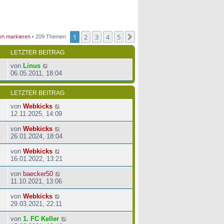
1
2
3
4
5
Nächste
en markieren
• 209 Themen
LETZTER BEITRAG
von
Linus
06.05.2011, 18:04
LETZTER BEITRAG
von
Webkicks
12.11.2025, 14:09
von
Webkicks
26.01.2024, 18:04
von
Webkicks
16.01.2022, 13:21
von
baecker50
11.10.2021, 13:06
von
Webkicks
29.03.2021, 22:11
von
1. FC Keller