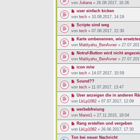
von
Juliana
» 26.08.2017, 16:26
user einfach kicken
von
tech
» 10.08.2017, 14:19
Scripte sind weg
von
tech
» 07.08.2017, 22:30
Karte umbenennen, wie ersetzte
von
Matityahu_BenAvner
» 27.07.201
Notruf-Button wird nicht angezei
von
Matityahu_BenAvner
» 27.07.201
icon m/w
von
tech
» 14.07.2017, 15:59
Sound??
von
tech
» 11.07.2017, 13:47
User anzeigen die in anderen R
von
LkLp1082
» 07.07.2017, 12:09
werbebfreiung
von
Manni1
» 27.11.2015, 18:04
Rang erstellen und vergeben
von
LkLp1082
» 26.06.2017, 17:30
Ton bei neuer Nachricht