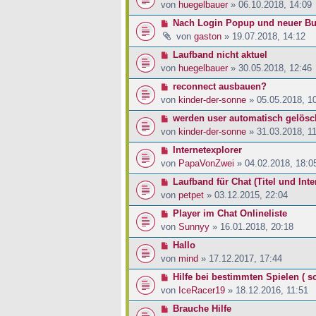
von
huegelbauer
» 06.10.2018, 14:09
Nach Login Popup und neuer Bu
von
gaston
» 19.07.2018, 14:12
Laufband nicht aktuel
von
huegelbauer
» 30.05.2018, 12:46
reconnect ausbauen?
von
kinder-der-sonne
» 05.05.2018, 1
werden user automatisch gelösc
von
kinder-der-sonne
» 31.03.2018, 1
Internetexplorer
von
PapaVonZwei
» 04.02.2018, 18:0
Laufband für Chat (Titel und Inte
von
petpet
» 03.12.2015, 22:04
Player im Chat Onlineliste
von
Sunnyy
» 16.01.2018, 20:18
Hallo
von
mind
» 17.12.2017, 17:44
Hilfe bei bestimmten Spielen ( sc
von
IceRacer19
» 18.12.2016, 11:51
Brauche Hilfe