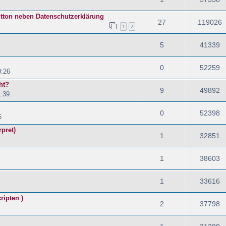
tton neben Datenschutzerklärung
27
119026
1
2
5
41339
0
52259
0:26
ht?
9
49892
1:39
0
52398
5
rpret)
1
32851
1
38603
1
33616
ripten )
2
37798