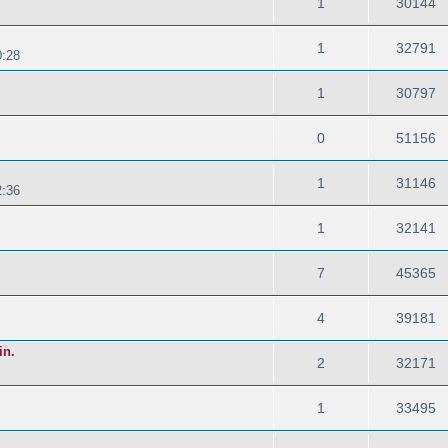
1
30144
1
32791
0:28
1
30797
0
51156
1
31146
2:36
1
32141
7
45365
4
39181
in.
2
32171
1
33495