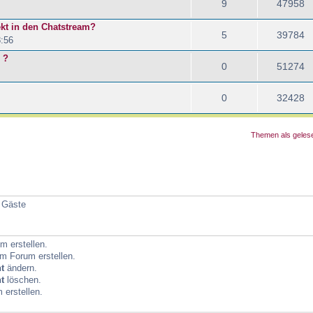
9
47958
ekt in den Chatstream?
5
39784
8:56
 ?
0
51274
0
32428
Themen als geles
3 Gäste
 erstellen.
m Forum erstellen.
t
ändern.
t
löschen.
erstellen.