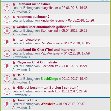
Laufband nicht aktuel
Letzter Beitrag von
huegelbauer
«
02.06.2018, 16:38
Antworten:
5
reconnect ausbauen?
Letzter Beitrag von
kinder-der-sonne
«
05.05.2018, 10:26
werden user automatisch gelöscht?
Letzter Beitrag von
Sternenkind
«
05.04.2018, 19:23
Antworten:
9
Internetexplorer
Letzter Beitrag von
PapaVonZwei
«
04.02.2018, 18:05
Laufband für Chat (Titel und Interpret)
Letzter Beitrag von
PapaVonZwei
«
04.02.2018, 17:59
Antworten:
1
Player im Chat Onlineliste
Letzter Beitrag von
Flächenblitz
«
21.01.2018, 15:21
Antworten:
1
Hallo
Letzter Beitrag von
ZischDings
«
20.12.2017, 19:49
Antworten:
1
Hilfe bei bestimmten Spielen ( scripten )
Letzter Beitrag von
Flächenblitz
«
11.11.2017, 21:26
Antworten:
2
Brauche Hilfe
Letzter Beitrag von
Webkicks
«
01.09.2017, 09:37
Antworten:
1