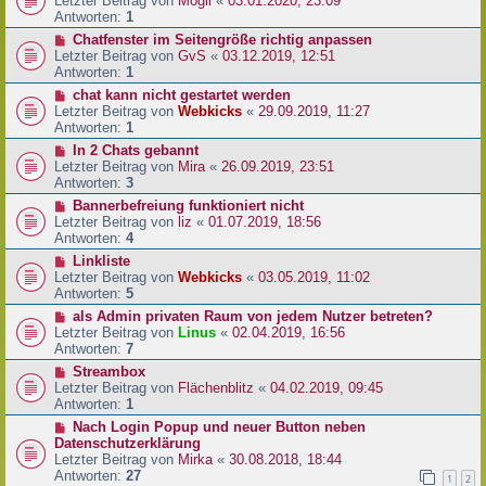
Letzter Beitrag von
Mogli
«
03.01.2020, 23:09
Antworten:
1
Chatfenster im Seitengröße richtig anpassen
Letzter Beitrag von
GvS
«
03.12.2019, 12:51
Antworten:
1
chat kann nicht gestartet werden
Letzter Beitrag von
Webkicks
«
29.09.2019, 11:27
Antworten:
1
In 2 Chats gebannt
Letzter Beitrag von
Mira
«
26.09.2019, 23:51
Antworten:
3
Bannerbefreiung funktioniert nicht
Letzter Beitrag von
liz
«
01.07.2019, 18:56
Antworten:
4
Linkliste
Letzter Beitrag von
Webkicks
«
03.05.2019, 11:02
Antworten:
5
als Admin privaten Raum von jedem Nutzer betreten?
Letzter Beitrag von
Linus
«
02.04.2019, 16:56
Antworten:
7
Streambox
Letzter Beitrag von
Flächenblitz
«
04.02.2019, 09:45
Antworten:
1
Nach Login Popup und neuer Button neben
Datenschutzerklärung
Letzter Beitrag von
Mirka
«
30.08.2018, 18:44
Antworten:
27
1
2