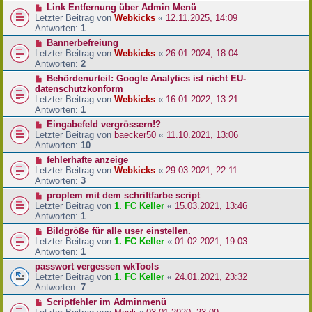
Link Entfernung über Admin Menü
Letzter Beitrag von
Webkicks
«
12.11.2025, 14:09
Antworten:
1
Bannerbefreiung
Letzter Beitrag von
Webkicks
«
26.01.2024, 18:04
Antworten:
2
Behördenurteil: Google Analytics ist nicht EU-
datenschutzkonform
Letzter Beitrag von
Webkicks
«
16.01.2022, 13:21
Antworten:
1
Eingabefeld vergrössern!?
Letzter Beitrag von
baecker50
«
11.10.2021, 13:06
Antworten:
10
fehlerhafte anzeige
Letzter Beitrag von
Webkicks
«
29.03.2021, 22:11
Antworten:
3
proplem mit dem schriftfarbe script
Letzter Beitrag von
1. FC Keller
«
15.03.2021, 13:46
Antworten:
1
Bildgröße für alle user einstellen.
Letzter Beitrag von
1. FC Keller
«
01.02.2021, 19:03
Antworten:
1
passwort vergessen wkTools
Letzter Beitrag von
1. FC Keller
«
24.01.2021, 23:32
Antworten:
7
Scriptfehler im Adminmenü