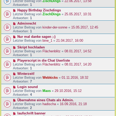
Letzter Beitrag von
ZischDings
«
22.06.2017, 13:58
Antworten:
1
Happy Birthday Zischdings
Letzter Beitrag von
ZischDings
«
25.05.2017, 10:31
Antworten:
1
Adminrecht
Letzter Beitrag von
kinder-der-sonne
«
15.05.2017, 12:45
Antworten:
1
Nur mal danke sagen ;-)
Letzter Beitrag von
bine_1
«
21.04.2017, 16:00
Skript hochladen
Letzter Beitrag von
Flächenblitz
«
08.01.2017, 14:52
Antworten:
1
Playerscript in die Chat Userliste
Letzter Beitrag von
Flächenblitz
«
08.01.2017, 14:20
Antworten:
1
Winterzeit!
Letzter Beitrag von
Webkicks
«
01.11.2016, 18:32
Antworten:
7
Login sound
Letzter Beitrag von
Maxs
«
29.10.2016, 15:12
Antworten:
4
Übernahme eines Chats als Admin.
Letzter Beitrag von
hadischa
«
16.09.2016, 21:18
Antworten:
2
laufschrift banner