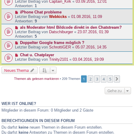
Letzter Beitrag von
Captain_Kirk
«
03.09.2016, 12:01
Antworten:
1
iPhone Chat probleme
Letzter Beitrag von
Webkicks
«
01.08.2016, 11:09
Antworten:
9
als Moderator html Bildcode direkt in den Chatstream?
Letzter Beitrag von
Datschiburger
«
23.07.2016, 01:39
Antworten:
5
Doppelter Google frame möglich ?
Letzter Beitrag von
SchrottiGER
«
05.07.2016, 14:35
Chat u. Chatplayer
Letzter Beitrag von
Trinity2101
«
03.04.2016, 19:09
Neues Thema
1
2
3
4
5
Nächst
Themen als gelesen markieren
• 209 Themen
Gehe zu
WER IST ONLINE?
Mitglieder in diesem Forum: 0 Mitglieder und 2 Gäste
BERECHTIGUNGEN IN DIESEM FORUM
Du darfst
keine
neuen Themen in diesem Forum erstellen.
Du darfst
keine
Antworten zu Themen in diesem Forum erstellen.