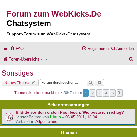
Forum zum WebKicks.De
Chatsystem
Support-Forum zum WebKicks-Chatsystem
FAQ
Registrieren
Anmelden
S
Foren-Übersicht
u
Sonstiges
c
Suche
Erweiterte Suche
Neues Thema
h
1
2
3
4
5
Nächst
Themen als gelesen markieren
• 209 Themen
e
Bekanntmachungen
Bitte vor dem ersten Post lesen: Wie poste ich richtig?
Letzter Beitrag von
Linus
«
06.05.2011, 18:04
Verfasst in
Allgemeines
Themen