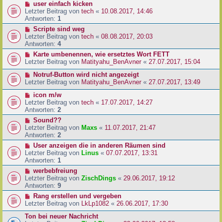
user einfach kicken
Letzter Beitrag von
tech
«
10.08.2017, 14:46
Antworten:
1
Scripte sind weg
Letzter Beitrag von
tech
«
08.08.2017, 20:03
Antworten:
4
Karte umbenennen, wie ersetztes Wort FETT
Letzter Beitrag von
Matityahu_BenAvner
«
27.07.2017, 15:04
Notruf-Button wird nicht angezeigt
Letzter Beitrag von
Matityahu_BenAvner
«
27.07.2017, 13:49
icon m/w
Letzter Beitrag von
tech
«
17.07.2017, 14:27
Antworten:
2
Sound??
Letzter Beitrag von
Maxs
«
11.07.2017, 21:47
Antworten:
2
User anzeigen die in anderen Räumen sind
Letzter Beitrag von
Linus
«
07.07.2017, 13:31
Antworten:
1
werbebfreiung
Letzter Beitrag von
ZischDings
«
29.06.2017, 19:12
Antworten:
9
Rang erstellen und vergeben
Letzter Beitrag von
LkLp1082
«
26.06.2017, 17:30
Ton bei neuer Nachricht