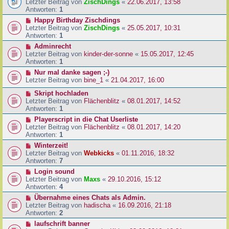
Letzter Beitrag von
ZischDings
«
22.06.2017, 13:58
Antworten:
1
Happy Birthday Zischdings
Letzter Beitrag von
ZischDings
«
25.05.2017, 10:31
Antworten:
1
Adminrecht
Letzter Beitrag von
kinder-der-sonne
«
15.05.2017, 12:45
Antworten:
1
Nur mal danke sagen ;-)
Letzter Beitrag von
bine_1
«
21.04.2017, 16:00
Skript hochladen
Letzter Beitrag von
Flächenblitz
«
08.01.2017, 14:52
Antworten:
1
Playerscript in die Chat Userliste
Letzter Beitrag von
Flächenblitz
«
08.01.2017, 14:20
Antworten:
1
Winterzeit!
Letzter Beitrag von
Webkicks
«
01.11.2016, 18:32
Antworten:
7
Login sound
Letzter Beitrag von
Maxs
«
29.10.2016, 15:12
Antworten:
4
Übernahme eines Chats als Admin.
Letzter Beitrag von
hadischa
«
16.09.2016, 21:18
Antworten:
2
laufschrift banner