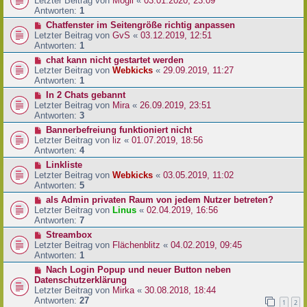
Letzter Beitrag von
Mogli
«
03.01.2020, 23:09
Antworten:
1
Chatfenster im Seitengröße richtig anpassen
Letzter Beitrag von
GvS
«
03.12.2019, 12:51
Antworten:
1
chat kann nicht gestartet werden
Letzter Beitrag von
Webkicks
«
29.09.2019, 11:27
Antworten:
1
In 2 Chats gebannt
Letzter Beitrag von
Mira
«
26.09.2019, 23:51
Antworten:
3
Bannerbefreiung funktioniert nicht
Letzter Beitrag von
liz
«
01.07.2019, 18:56
Antworten:
4
Linkliste
Letzter Beitrag von
Webkicks
«
03.05.2019, 11:02
Antworten:
5
als Admin privaten Raum von jedem Nutzer betreten?
Letzter Beitrag von
Linus
«
02.04.2019, 16:56
Antworten:
7
Streambox
Letzter Beitrag von
Flächenblitz
«
04.02.2019, 09:45
Antworten:
1
Nach Login Popup und neuer Button neben
Datenschutzerklärung
Letzter Beitrag von
Mirka
«
30.08.2018, 18:44
Antworten:
27
1
2