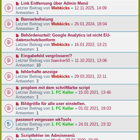
Link Entfernung über Admin Menü
Letzter Beitrag von
Webkicks
«
12.11.2025, 14:09
Antworten:
1
Bannerbefreiung
Letzter Beitrag von
Webkicks
«
26.01.2024, 18:04
Antworten:
2
Behördenurteil: Google Analytics ist nicht EU-
datenschutzkonform
Letzter Beitrag von
Webkicks
«
16.01.2022, 13:21
Antworten:
1
Eingabefeld vergrössern!?
Letzter Beitrag von
baecker50
«
11.10.2021, 13:06
Antworten:
10
fehlerhafte anzeige
Letzter Beitrag von
Webkicks
«
29.03.2021, 22:11
Antworten:
3
proplem mit dem schriftfarbe script
Letzter Beitrag von
1. FC Keller
«
15.03.2021, 13:46
Antworten:
1
Bildgröße für alle user einstellen.
Letzter Beitrag von
1. FC Keller
«
01.02.2021, 19:03
Antworten:
1
passwort vergessen wkTools
Letzter Beitrag von
1. FC Keller
«
24.01.2021, 23:32
Antworten:
7
Scriptfehler im Adminmenü