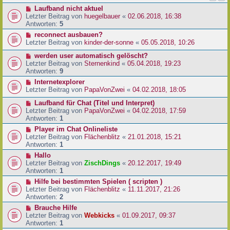
Laufband nicht aktuel
Letzter Beitrag von
huegelbauer
«
02.06.2018, 16:38
Antworten:
5
reconnect ausbauen?
Letzter Beitrag von
kinder-der-sonne
«
05.05.2018, 10:26
werden user automatisch gelöscht?
Letzter Beitrag von
Sternenkind
«
05.04.2018, 19:23
Antworten:
9
Internetexplorer
Letzter Beitrag von
PapaVonZwei
«
04.02.2018, 18:05
Laufband für Chat (Titel und Interpret)
Letzter Beitrag von
PapaVonZwei
«
04.02.2018, 17:59
Antworten:
1
Player im Chat Onlineliste
Letzter Beitrag von
Flächenblitz
«
21.01.2018, 15:21
Antworten:
1
Hallo
Letzter Beitrag von
ZischDings
«
20.12.2017, 19:49
Antworten:
1
Hilfe bei bestimmten Spielen ( scripten )
Letzter Beitrag von
Flächenblitz
«
11.11.2017, 21:26
Antworten:
2
Brauche Hilfe
Letzter Beitrag von
Webkicks
«
01.09.2017, 09:37
Antworten:
1