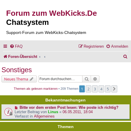
Forum zum WebKicks.De
Chatsystem
Support-Forum zum WebKicks-Chatsystem
FAQ
Registrieren
Anmelden
S
Foren-Übersicht
u
Sonstiges
c
Suche
Erweiterte Suche
Neues Thema
h
1
2
3
4
5
Nächst
Themen als gelesen markieren
• 209 Themen
e
Bekanntmachungen
Bitte vor dem ersten Post lesen: Wie poste ich richtig?
Letzter Beitrag von
Linus
«
06.05.2011, 18:04
Verfasst in
Allgemeines
Themen