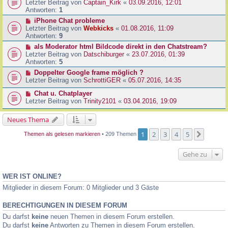
Letzter Beitrag von
Captain_Kirk
«
03.09.2016, 12:01
Antworten:
1
iPhone Chat probleme
Letzter Beitrag von
Webkicks
«
01.08.2016, 11:09
Antworten:
9
als Moderator html Bildcode direkt in den Chatstream?
Letzter Beitrag von
Datschiburger
«
23.07.2016, 01:39
Antworten:
5
Doppelter Google frame möglich ?
Letzter Beitrag von
SchrottiGER
«
05.07.2016, 14:35
Chat u. Chatplayer
Letzter Beitrag von
Trinity2101
«
03.04.2016, 19:09
Neues Thema
1
2
3
4
5
Nächst
Themen als gelesen markieren
• 209 Themen
Gehe zu
WER IST ONLINE?
Mitglieder in diesem Forum: 0 Mitglieder und 3 Gäste
BERECHTIGUNGEN IN DIESEM FORUM
Du darfst
keine
neuen Themen in diesem Forum erstellen.
Du darfst
keine
Antworten zu Themen in diesem Forum erstellen.