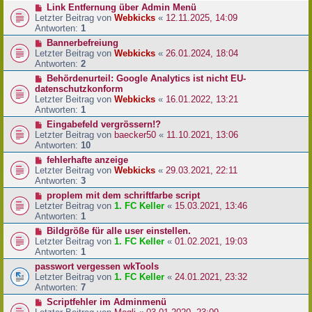
Link Entfernung über Admin Menü
Letzter Beitrag von
Webkicks
«
12.11.2025, 14:09
Antworten:
1
Bannerbefreiung
Letzter Beitrag von
Webkicks
«
26.01.2024, 18:04
Antworten:
2
Behördenurteil: Google Analytics ist nicht EU-
datenschutzkonform
Letzter Beitrag von
Webkicks
«
16.01.2022, 13:21
Antworten:
1
Eingabefeld vergrössern!?
Letzter Beitrag von
baecker50
«
11.10.2021, 13:06
Antworten:
10
fehlerhafte anzeige
Letzter Beitrag von
Webkicks
«
29.03.2021, 22:11
Antworten:
3
proplem mit dem schriftfarbe script
Letzter Beitrag von
1. FC Keller
«
15.03.2021, 13:46
Antworten:
1
Bildgröße für alle user einstellen.
Letzter Beitrag von
1. FC Keller
«
01.02.2021, 19:03
Antworten:
1
passwort vergessen wkTools
Letzter Beitrag von
1. FC Keller
«
24.01.2021, 23:32
Antworten:
7
Scriptfehler im Adminmenü