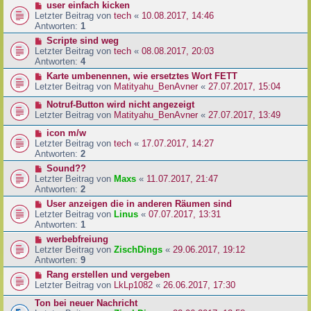
user einfach kicken
Letzter Beitrag von
tech
«
10.08.2017, 14:46
Antworten:
1
Scripte sind weg
Letzter Beitrag von
tech
«
08.08.2017, 20:03
Antworten:
4
Karte umbenennen, wie ersetztes Wort FETT
Letzter Beitrag von
Matityahu_BenAvner
«
27.07.2017, 15:04
Notruf-Button wird nicht angezeigt
Letzter Beitrag von
Matityahu_BenAvner
«
27.07.2017, 13:49
icon m/w
Letzter Beitrag von
tech
«
17.07.2017, 14:27
Antworten:
2
Sound??
Letzter Beitrag von
Maxs
«
11.07.2017, 21:47
Antworten:
2
User anzeigen die in anderen Räumen sind
Letzter Beitrag von
Linus
«
07.07.2017, 13:31
Antworten:
1
werbebfreiung
Letzter Beitrag von
ZischDings
«
29.06.2017, 19:12
Antworten:
9
Rang erstellen und vergeben
Letzter Beitrag von
LkLp1082
«
26.06.2017, 17:30
Ton bei neuer Nachricht