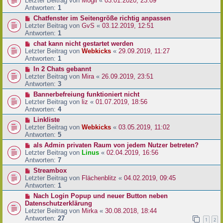
Letzter Beitrag von
Mogli
«
03.01.2020, 23:09
Antworten:
1
Chatfenster im Seitengröße richtig anpassen
Letzter Beitrag von
GvS
«
03.12.2019, 12:51
Antworten:
1
chat kann nicht gestartet werden
Letzter Beitrag von
Webkicks
«
29.09.2019, 11:27
Antworten:
1
In 2 Chats gebannt
Letzter Beitrag von
Mira
«
26.09.2019, 23:51
Antworten:
3
Bannerbefreiung funktioniert nicht
Letzter Beitrag von
liz
«
01.07.2019, 18:56
Antworten:
4
Linkliste
Letzter Beitrag von
Webkicks
«
03.05.2019, 11:02
Antworten:
5
als Admin privaten Raum von jedem Nutzer betreten?
Letzter Beitrag von
Linus
«
02.04.2019, 16:56
Antworten:
7
Streambox
Letzter Beitrag von
Flächenblitz
«
04.02.2019, 09:45
Antworten:
1
Nach Login Popup und neuer Button neben
Datenschutzerklärung
Letzter Beitrag von
Mirka
«
30.08.2018, 18:44
Antworten:
27
1
2