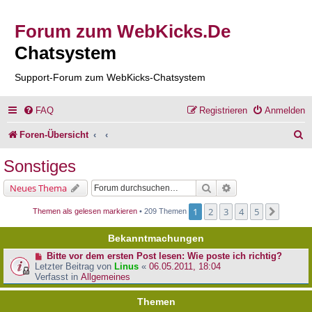
Forum zum WebKicks.De
Chatsystem
Support-Forum zum WebKicks-Chatsystem
FAQ
Registrieren
Anmelden
S
Foren-Übersicht
u
Sonstiges
c
Suche
Erweiterte Suche
Neues Thema
h
1
2
3
4
5
Nächst
Themen als gelesen markieren
• 209 Themen
e
Bekanntmachungen
Bitte vor dem ersten Post lesen: Wie poste ich richtig?
Letzter Beitrag von
Linus
«
06.05.2011, 18:04
Verfasst in
Allgemeines
Themen