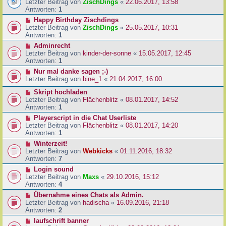
Letzter Beitrag von
ZischDings
«
22.06.2017, 13:58
Antworten:
1
Happy Birthday Zischdings
Letzter Beitrag von
ZischDings
«
25.05.2017, 10:31
Antworten:
1
Adminrecht
Letzter Beitrag von
kinder-der-sonne
«
15.05.2017, 12:45
Antworten:
1
Nur mal danke sagen ;-)
Letzter Beitrag von
bine_1
«
21.04.2017, 16:00
Skript hochladen
Letzter Beitrag von
Flächenblitz
«
08.01.2017, 14:52
Antworten:
1
Playerscript in die Chat Userliste
Letzter Beitrag von
Flächenblitz
«
08.01.2017, 14:20
Antworten:
1
Winterzeit!
Letzter Beitrag von
Webkicks
«
01.11.2016, 18:32
Antworten:
7
Login sound
Letzter Beitrag von
Maxs
«
29.10.2016, 15:12
Antworten:
4
Übernahme eines Chats als Admin.
Letzter Beitrag von
hadischa
«
16.09.2016, 21:18
Antworten:
2
laufschrift banner