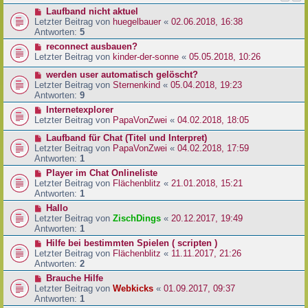
Laufband nicht aktuel
Letzter Beitrag von
huegelbauer
«
02.06.2018, 16:38
Antworten:
5
reconnect ausbauen?
Letzter Beitrag von
kinder-der-sonne
«
05.05.2018, 10:26
werden user automatisch gelöscht?
Letzter Beitrag von
Sternenkind
«
05.04.2018, 19:23
Antworten:
9
Internetexplorer
Letzter Beitrag von
PapaVonZwei
«
04.02.2018, 18:05
Laufband für Chat (Titel und Interpret)
Letzter Beitrag von
PapaVonZwei
«
04.02.2018, 17:59
Antworten:
1
Player im Chat Onlineliste
Letzter Beitrag von
Flächenblitz
«
21.01.2018, 15:21
Antworten:
1
Hallo
Letzter Beitrag von
ZischDings
«
20.12.2017, 19:49
Antworten:
1
Hilfe bei bestimmten Spielen ( scripten )
Letzter Beitrag von
Flächenblitz
«
11.11.2017, 21:26
Antworten:
2
Brauche Hilfe
Letzter Beitrag von
Webkicks
«
01.09.2017, 09:37
Antworten:
1