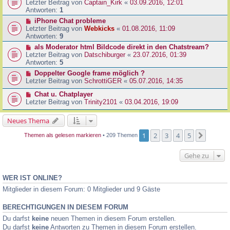
Letzter Beitrag von
Captain_Kirk
«
03.09.2016, 12:01
Antworten:
1
iPhone Chat probleme
Letzter Beitrag von
Webkicks
«
01.08.2016, 11:09
Antworten:
9
als Moderator html Bildcode direkt in den Chatstream?
Letzter Beitrag von
Datschiburger
«
23.07.2016, 01:39
Antworten:
5
Doppelter Google frame möglich ?
Letzter Beitrag von
SchrottiGER
«
05.07.2016, 14:35
Chat u. Chatplayer
Letzter Beitrag von
Trinity2101
«
03.04.2016, 19:09
Neues Thema
1
2
3
4
5
Nächst
Themen als gelesen markieren
• 209 Themen
Gehe zu
WER IST ONLINE?
Mitglieder in diesem Forum: 0 Mitglieder und 9 Gäste
BERECHTIGUNGEN IN DIESEM FORUM
Du darfst
keine
neuen Themen in diesem Forum erstellen.
Du darfst
keine
Antworten zu Themen in diesem Forum erstellen.