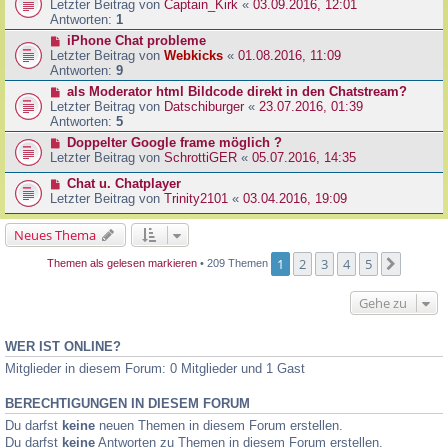
Letzter Beitrag von
Captain_Kirk
«
03.09.2016, 12:01
Antworten:
1
iPhone Chat probleme
Letzter Beitrag von
Webkicks
«
01.08.2016, 11:09
Antworten:
9
als Moderator html Bildcode direkt in den Chatstream?
Letzter Beitrag von
Datschiburger
«
23.07.2016, 01:39
Antworten:
5
Doppelter Google frame möglich ?
Letzter Beitrag von
SchrottiGER
«
05.07.2016, 14:35
Chat u. Chatplayer
Letzter Beitrag von
Trinity2101
«
03.04.2016, 19:09
Neues Thema
1
2
3
4
5
Nächst
Themen als gelesen markieren
• 209 Themen
Gehe zu
WER IST ONLINE?
Mitglieder in diesem Forum: 0 Mitglieder und 1 Gast
BERECHTIGUNGEN IN DIESEM FORUM
Du darfst
keine
neuen Themen in diesem Forum erstellen.
Du darfst
keine
Antworten zu Themen in diesem Forum erstellen.