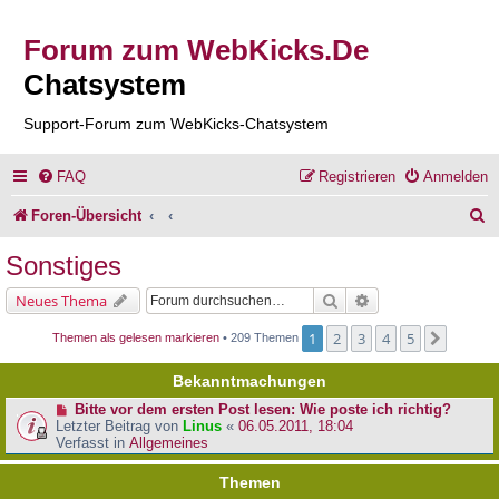
Forum zum WebKicks.De
Chatsystem
Support-Forum zum WebKicks-Chatsystem
FAQ
Registrieren
Anmelden
S
Foren-Übersicht
u
Sonstiges
c
Suche
Erweiterte Suche
Neues Thema
h
1
2
3
4
5
Nächst
Themen als gelesen markieren
• 209 Themen
e
Bekanntmachungen
Bitte vor dem ersten Post lesen: Wie poste ich richtig?
Letzter Beitrag von
Linus
«
06.05.2011, 18:04
Verfasst in
Allgemeines
Themen