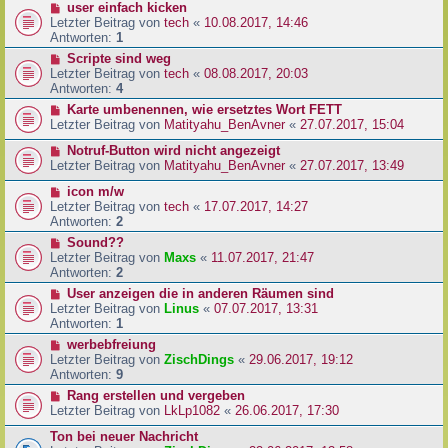
user einfach kicken
Letzter Beitrag von
tech
«
10.08.2017, 14:46
Antworten:
1
Scripte sind weg
Letzter Beitrag von
tech
«
08.08.2017, 20:03
Antworten:
4
Karte umbenennen, wie ersetztes Wort FETT
Letzter Beitrag von
Matityahu_BenAvner
«
27.07.2017, 15:04
Notruf-Button wird nicht angezeigt
Letzter Beitrag von
Matityahu_BenAvner
«
27.07.2017, 13:49
icon m/w
Letzter Beitrag von
tech
«
17.07.2017, 14:27
Antworten:
2
Sound??
Letzter Beitrag von
Maxs
«
11.07.2017, 21:47
Antworten:
2
User anzeigen die in anderen Räumen sind
Letzter Beitrag von
Linus
«
07.07.2017, 13:31
Antworten:
1
werbebfreiung
Letzter Beitrag von
ZischDings
«
29.06.2017, 19:12
Antworten:
9
Rang erstellen und vergeben
Letzter Beitrag von
LkLp1082
«
26.06.2017, 17:30
Ton bei neuer Nachricht