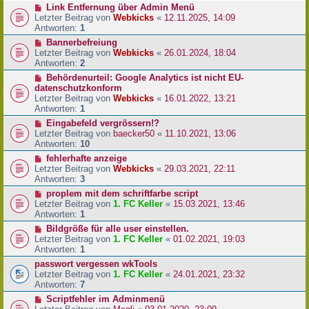
Link Entfernung über Admin Menü
Letzter Beitrag von
Webkicks
«
12.11.2025, 14:09
Antworten:
1
Bannerbefreiung
Letzter Beitrag von
Webkicks
«
26.01.2024, 18:04
Antworten:
2
Behördenurteil: Google Analytics ist nicht EU-
datenschutzkonform
Letzter Beitrag von
Webkicks
«
16.01.2022, 13:21
Antworten:
1
Eingabefeld vergrössern!?
Letzter Beitrag von
baecker50
«
11.10.2021, 13:06
Antworten:
10
fehlerhafte anzeige
Letzter Beitrag von
Webkicks
«
29.03.2021, 22:11
Antworten:
3
proplem mit dem schriftfarbe script
Letzter Beitrag von
1. FC Keller
«
15.03.2021, 13:46
Antworten:
1
Bildgröße für alle user einstellen.
Letzter Beitrag von
1. FC Keller
«
01.02.2021, 19:03
Antworten:
1
passwort vergessen wkTools
Letzter Beitrag von
1. FC Keller
«
24.01.2021, 23:32
Antworten:
7
Scriptfehler im Adminmenü