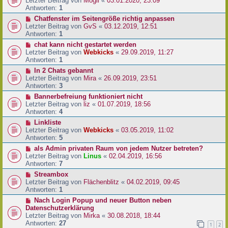
Letzter Beitrag von
Mogli
«
03.01.2020, 23:09
Antworten:
1
Chatfenster im Seitengröße richtig anpassen
Letzter Beitrag von
GvS
«
03.12.2019, 12:51
Antworten:
1
chat kann nicht gestartet werden
Letzter Beitrag von
Webkicks
«
29.09.2019, 11:27
Antworten:
1
In 2 Chats gebannt
Letzter Beitrag von
Mira
«
26.09.2019, 23:51
Antworten:
3
Bannerbefreiung funktioniert nicht
Letzter Beitrag von
liz
«
01.07.2019, 18:56
Antworten:
4
Linkliste
Letzter Beitrag von
Webkicks
«
03.05.2019, 11:02
Antworten:
5
als Admin privaten Raum von jedem Nutzer betreten?
Letzter Beitrag von
Linus
«
02.04.2019, 16:56
Antworten:
7
Streambox
Letzter Beitrag von
Flächenblitz
«
04.02.2019, 09:45
Antworten:
1
Nach Login Popup und neuer Button neben
Datenschutzerklärung
Letzter Beitrag von
Mirka
«
30.08.2018, 18:44
Antworten:
27
1
2