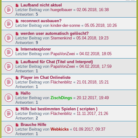
Laufband nicht aktuel
Letzter Beitrag von
huegelbauer
«
02.06.2018, 16:38
Antworten:
5
reconnect ausbauen?
Letzter Beitrag von
kinder-der-sonne
«
05.05.2018, 10:26
werden user automatisch gelöscht?
Letzter Beitrag von
Sternenkind
«
05.04.2018, 19:23
Antworten:
9
Internetexplorer
Letzter Beitrag von
PapaVonZwei
«
04.02.2018, 18:05
Laufband für Chat (Titel und Interpret)
Letzter Beitrag von
PapaVonZwei
«
04.02.2018, 17:59
Antworten:
1
Player im Chat Onlineliste
Letzter Beitrag von
Flächenblitz
«
21.01.2018, 15:21
Antworten:
1
Hallo
Letzter Beitrag von
ZischDings
«
20.12.2017, 19:49
Antworten:
1
Hilfe bei bestimmten Spielen ( scripten )
Letzter Beitrag von
Flächenblitz
«
11.11.2017, 21:26
Antworten:
2
Brauche Hilfe
Letzter Beitrag von
Webkicks
«
01.09.2017, 09:37
Antworten:
1