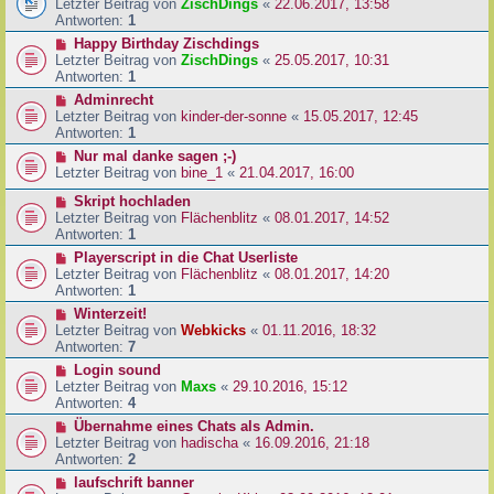
Letzter Beitrag von
ZischDings
«
22.06.2017, 13:58
Antworten:
1
Happy Birthday Zischdings
Letzter Beitrag von
ZischDings
«
25.05.2017, 10:31
Antworten:
1
Adminrecht
Letzter Beitrag von
kinder-der-sonne
«
15.05.2017, 12:45
Antworten:
1
Nur mal danke sagen ;-)
Letzter Beitrag von
bine_1
«
21.04.2017, 16:00
Skript hochladen
Letzter Beitrag von
Flächenblitz
«
08.01.2017, 14:52
Antworten:
1
Playerscript in die Chat Userliste
Letzter Beitrag von
Flächenblitz
«
08.01.2017, 14:20
Antworten:
1
Winterzeit!
Letzter Beitrag von
Webkicks
«
01.11.2016, 18:32
Antworten:
7
Login sound
Letzter Beitrag von
Maxs
«
29.10.2016, 15:12
Antworten:
4
Übernahme eines Chats als Admin.
Letzter Beitrag von
hadischa
«
16.09.2016, 21:18
Antworten:
2
laufschrift banner