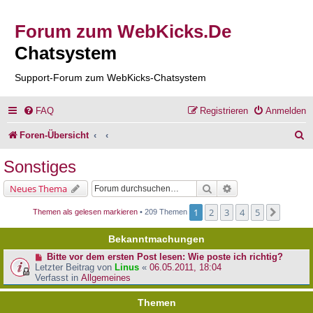
Forum zum WebKicks.De
Chatsystem
Support-Forum zum WebKicks-Chatsystem
FAQ
Registrieren
Anmelden
S
Foren-Übersicht
u
Sonstiges
c
Suche
Erweiterte Suche
Neues Thema
h
1
2
3
4
5
Nächst
Themen als gelesen markieren
• 209 Themen
e
Bekanntmachungen
Bitte vor dem ersten Post lesen: Wie poste ich richtig?
Letzter Beitrag von
Linus
«
06.05.2011, 18:04
Verfasst in
Allgemeines
Themen