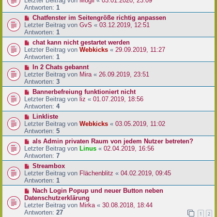
Letzter Beitrag von
Mogli
«
03.01.2020, 23:09
Antworten:
1
Chatfenster im Seitengröße richtig anpassen
Letzter Beitrag von
GvS
«
03.12.2019, 12:51
Antworten:
1
chat kann nicht gestartet werden
Letzter Beitrag von
Webkicks
«
29.09.2019, 11:27
Antworten:
1
In 2 Chats gebannt
Letzter Beitrag von
Mira
«
26.09.2019, 23:51
Antworten:
3
Bannerbefreiung funktioniert nicht
Letzter Beitrag von
liz
«
01.07.2019, 18:56
Antworten:
4
Linkliste
Letzter Beitrag von
Webkicks
«
03.05.2019, 11:02
Antworten:
5
als Admin privaten Raum von jedem Nutzer betreten?
Letzter Beitrag von
Linus
«
02.04.2019, 16:56
Antworten:
7
Streambox
Letzter Beitrag von
Flächenblitz
«
04.02.2019, 09:45
Antworten:
1
Nach Login Popup und neuer Button neben
Datenschutzerklärung
Letzter Beitrag von
Mirka
«
30.08.2018, 18:44
Antworten:
27
1
2