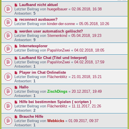
Laufband nicht aktuel
Letzter Beitrag von
huegelbauer
«
02.06.2018, 16:38
Antworten:
5
reconnect ausbauen?
Letzter Beitrag von
kinder-der-sonne
«
05.05.2018, 10:26
werden user automatisch gelöscht?
Letzter Beitrag von
Sternenkind
«
05.04.2018, 19:23
Antworten:
9
Internetexplorer
Letzter Beitrag von
PapaVonZwei
«
04.02.2018, 18:05
Laufband für Chat (Titel und Interpret)
Letzter Beitrag von
PapaVonZwei
«
04.02.2018, 17:59
Antworten:
1
Player im Chat Onlineliste
Letzter Beitrag von
Flächenblitz
«
21.01.2018, 15:21
Antworten:
1
Hallo
Letzter Beitrag von
ZischDings
«
20.12.2017, 19:49
Antworten:
1
Hilfe bei bestimmten Spielen ( scripten )
Letzter Beitrag von
Flächenblitz
«
11.11.2017, 21:26
Antworten:
2
Brauche Hilfe
Letzter Beitrag von
Webkicks
«
01.09.2017, 09:37
Antworten:
1