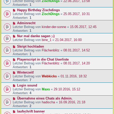
Letzter Beitrag von
ZischDings
«
22.06.2017, 13:58
Antworten:
1
Happy Birthday Zischdings
Letzter Beitrag von
ZischDings
«
25.05.2017, 10:31
Antworten:
1
Adminrecht
Letzter Beitrag von
kinder-der-sonne
«
15.05.2017, 12:45
Antworten:
1
Nur mal danke sagen ;-)
Letzter Beitrag von
bine_1
«
21.04.2017, 16:00
Skript hochladen
Letzter Beitrag von
Flächenblitz
«
08.01.2017, 14:52
Antworten:
1
Playerscript in die Chat Userliste
Letzter Beitrag von
Flächenblitz
«
08.01.2017, 14:20
Antworten:
1
Winterzeit!
Letzter Beitrag von
Webkicks
«
01.11.2016, 18:32
Antworten:
7
Login sound
Letzter Beitrag von
Maxs
«
29.10.2016, 15:12
Antworten:
4
Übernahme eines Chats als Admin.
Letzter Beitrag von
hadischa
«
16.09.2016, 21:18
Antworten:
2
laufschrift banner