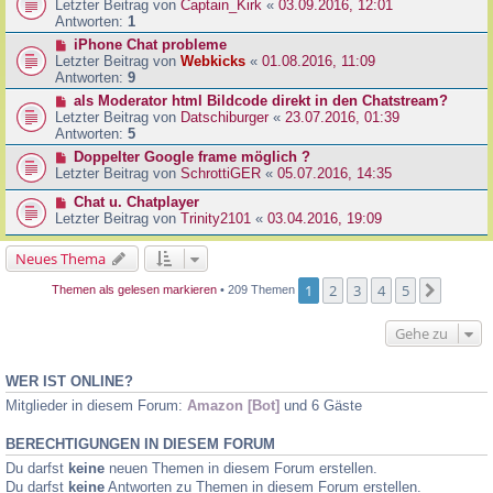
Letzter Beitrag von
Captain_Kirk
«
03.09.2016, 12:01
Antworten:
1
iPhone Chat probleme
Letzter Beitrag von
Webkicks
«
01.08.2016, 11:09
Antworten:
9
als Moderator html Bildcode direkt in den Chatstream?
Letzter Beitrag von
Datschiburger
«
23.07.2016, 01:39
Antworten:
5
Doppelter Google frame möglich ?
Letzter Beitrag von
SchrottiGER
«
05.07.2016, 14:35
Chat u. Chatplayer
Letzter Beitrag von
Trinity2101
«
03.04.2016, 19:09
Neues Thema
1
2
3
4
5
Nächst
Themen als gelesen markieren
• 209 Themen
Gehe zu
WER IST ONLINE?
Mitglieder in diesem Forum:
Amazon [Bot]
und 6 Gäste
BERECHTIGUNGEN IN DIESEM FORUM
Du darfst
keine
neuen Themen in diesem Forum erstellen.
Du darfst
keine
Antworten zu Themen in diesem Forum erstellen.