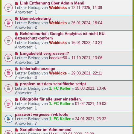
Link Entfernung über Admin Menü
Letzter Beitrag von
Webkicks
«
12.11.2025, 14:09
Antworten:
1
Bannerbefreiung
Letzter Beitrag von
Webkicks
«
26.01.2024, 18:04
Antworten:
2
Behördenurteil: Google Analytics ist nicht EU-
datenschutzkonform
Letzter Beitrag von
Webkicks
«
16.01.2022, 13:21
Antworten:
1
Eingabefeld vergrössern!?
Letzter Beitrag von
baecker50
«
11.10.2021, 13:06
Antworten:
10
fehlerhafte anzeige
Letzter Beitrag von
Webkicks
«
29.03.2021, 22:11
Antworten:
3
proplem mit dem schriftfarbe script
Letzter Beitrag von
1. FC Keller
«
15.03.2021, 13:46
Antworten:
1
Bildgröße für alle user einstellen.
Letzter Beitrag von
1. FC Keller
«
01.02.2021, 19:03
Antworten:
1
passwort vergessen wkTools
Letzter Beitrag von
1. FC Keller
«
24.01.2021, 23:32
Antworten:
7
Scriptfehler im Adminmenü