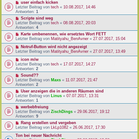
user einfach kicken
Letzter Beitrag von
tech
«
10.08.2017, 14:46
Antworten:
1
Scripte sind weg
Letzter Beitrag von
tech
«
08.08.2017, 20:03
Antworten:
4
Karte umbenennen, wie ersetztes Wort FETT
Letzter Beitrag von
Matityahu_BenAvner
«
27.07.2017, 15:04
Notruf-Button wird nicht angezeigt
Letzter Beitrag von
Matityahu_BenAvner
«
27.07.2017, 13:49
icon m/w
Letzter Beitrag von
tech
«
17.07.2017, 14:27
Antworten:
2
Sound??
Letzter Beitrag von
Maxs
«
11.07.2017, 21:47
Antworten:
2
User anzeigen die in anderen Räumen sind
Letzter Beitrag von
Linus
«
07.07.2017, 13:31
Antworten:
1
werbebfreiung
Letzter Beitrag von
ZischDings
«
29.06.2017, 19:12
Antworten:
9
Rang erstellen und vergeben
Letzter Beitrag von
LkLp1082
«
26.06.2017, 17:30
Ton bei neuer Nachricht