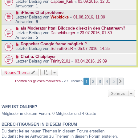
Letzter Beitrag von
Captain_Kirk
«
03.09.2016, 12:01
Antworten:
1
iPhone Chat probleme
Letzter Beitrag von
Webkicks
«
01.08.2016, 11:09
Antworten:
9
als Moderator html Bildcode direkt in den Chatstream?
Letzter Beitrag von
Datschiburger
«
23.07.2016, 01:39
Antworten:
5
Doppelter Google frame möglich ?
Letzter Beitrag von
SchrottiGER
«
05.07.2016, 14:35
Chat u. Chatplayer
Letzter Beitrag von
Trinity2101
«
03.04.2016, 19:09
Neues Thema
1
2
3
4
5
Nächst
Themen als gelesen markieren
• 209 Themen
Gehe zu
WER IST ONLINE?
Mitglieder in diesem Forum: 0 Mitglieder und 4 Gäste
BERECHTIGUNGEN IN DIESEM FORUM
Du darfst
keine
neuen Themen in diesem Forum erstellen.
Du darfst
keine
Antworten zu Themen in diesem Forum erstellen.