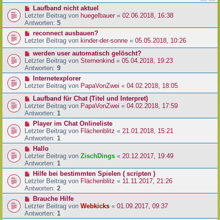
Laufband nicht aktuel
Letzter Beitrag von
huegelbauer
«
02.06.2018, 16:38
Antworten:
5
reconnect ausbauen?
Letzter Beitrag von
kinder-der-sonne
«
05.05.2018, 10:26
werden user automatisch gelöscht?
Letzter Beitrag von
Sternenkind
«
05.04.2018, 19:23
Antworten:
9
Internetexplorer
Letzter Beitrag von
PapaVonZwei
«
04.02.2018, 18:05
Laufband für Chat (Titel und Interpret)
Letzter Beitrag von
PapaVonZwei
«
04.02.2018, 17:59
Antworten:
1
Player im Chat Onlineliste
Letzter Beitrag von
Flächenblitz
«
21.01.2018, 15:21
Antworten:
1
Hallo
Letzter Beitrag von
ZischDings
«
20.12.2017, 19:49
Antworten:
1
Hilfe bei bestimmten Spielen ( scripten )
Letzter Beitrag von
Flächenblitz
«
11.11.2017, 21:26
Antworten:
2
Brauche Hilfe
Letzter Beitrag von
Webkicks
«
01.09.2017, 09:37
Antworten:
1