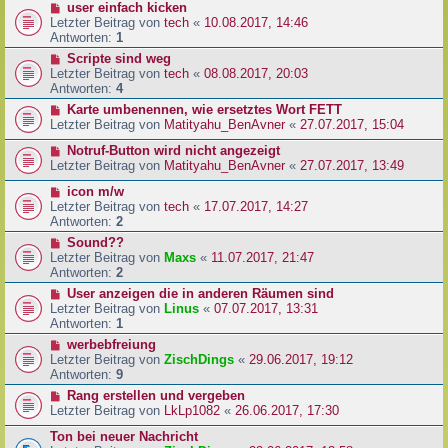
user einfach kicken
Letzter Beitrag von
tech
«
10.08.2017, 14:46
Antworten:
1
Scripte sind weg
Letzter Beitrag von
tech
«
08.08.2017, 20:03
Antworten:
4
Karte umbenennen, wie ersetztes Wort FETT
Letzter Beitrag von
Matityahu_BenAvner
«
27.07.2017, 15:04
Notruf-Button wird nicht angezeigt
Letzter Beitrag von
Matityahu_BenAvner
«
27.07.2017, 13:49
icon m/w
Letzter Beitrag von
tech
«
17.07.2017, 14:27
Antworten:
2
Sound??
Letzter Beitrag von
Maxs
«
11.07.2017, 21:47
Antworten:
2
User anzeigen die in anderen Räumen sind
Letzter Beitrag von
Linus
«
07.07.2017, 13:31
Antworten:
1
werbebfreiung
Letzter Beitrag von
ZischDings
«
29.06.2017, 19:12
Antworten:
9
Rang erstellen und vergeben
Letzter Beitrag von
LkLp1082
«
26.06.2017, 17:30
Ton bei neuer Nachricht