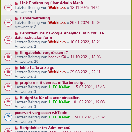
Link Entfernung über Admin Menü
Letzter Beitrag von
Webkicks
«
12.11.2025, 14:09
Antworten:
1
Bannerbefreiung
Letzter Beitrag von
Webkicks
«
26.01.2024, 18:04
Antworten:
2
Behördenurteil: Google Analytics ist nicht EU-
datenschutzkonform
Letzter Beitrag von
Webkicks
«
16.01.2022, 13:21
Antworten:
1
Eingabefeld vergrössern!?
Letzter Beitrag von
baecker50
«
11.10.2021, 13:06
Antworten:
10
fehlerhafte anzeige
Letzter Beitrag von
Webkicks
«
29.03.2021, 22:11
Antworten:
3
proplem mit dem schriftfarbe script
Letzter Beitrag von
1. FC Keller
«
15.03.2021, 13:46
Antworten:
1
Bildgröße für alle user einstellen.
Letzter Beitrag von
1. FC Keller
«
01.02.2021, 19:03
Antworten:
1
passwort vergessen wkTools
Letzter Beitrag von
1. FC Keller
«
24.01.2021, 23:32
Antworten:
7
Scriptfehler im Adminmenü