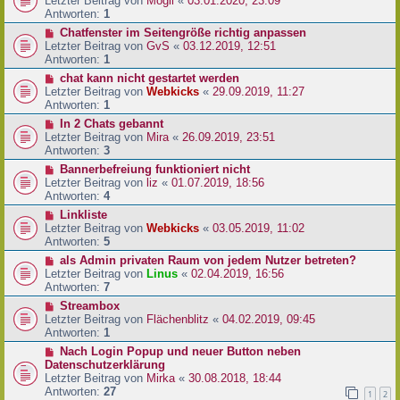
Letzter Beitrag von
Mogli
«
03.01.2020, 23:09
Antworten:
1
Chatfenster im Seitengröße richtig anpassen
Letzter Beitrag von
GvS
«
03.12.2019, 12:51
Antworten:
1
chat kann nicht gestartet werden
Letzter Beitrag von
Webkicks
«
29.09.2019, 11:27
Antworten:
1
In 2 Chats gebannt
Letzter Beitrag von
Mira
«
26.09.2019, 23:51
Antworten:
3
Bannerbefreiung funktioniert nicht
Letzter Beitrag von
liz
«
01.07.2019, 18:56
Antworten:
4
Linkliste
Letzter Beitrag von
Webkicks
«
03.05.2019, 11:02
Antworten:
5
als Admin privaten Raum von jedem Nutzer betreten?
Letzter Beitrag von
Linus
«
02.04.2019, 16:56
Antworten:
7
Streambox
Letzter Beitrag von
Flächenblitz
«
04.02.2019, 09:45
Antworten:
1
Nach Login Popup und neuer Button neben
Datenschutzerklärung
Letzter Beitrag von
Mirka
«
30.08.2018, 18:44
Antworten:
27
1
2