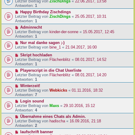
Letzter Beitrag von
ZischDings
«
22.06.2017, 13:58
Antworten:
1
Happy Birthday Zischdings
Letzter Beitrag von
ZischDings
«
25.05.2017, 10:31
Antworten:
1
Adminrecht
Letzter Beitrag von
kinder-der-sonne
«
15.05.2017, 12:45
Antworten:
1
Nur mal danke sagen ;-)
Letzter Beitrag von
bine_1
«
21.04.2017, 16:00
Skript hochladen
Letzter Beitrag von
Flächenblitz
«
08.01.2017, 14:52
Antworten:
1
Playerscript in die Chat Userliste
Letzter Beitrag von
Flächenblitz
«
08.01.2017, 14:20
Antworten:
1
Winterzeit!
Letzter Beitrag von
Webkicks
«
01.11.2016, 18:32
Antworten:
7
Login sound
Letzter Beitrag von
Maxs
«
29.10.2016, 15:12
Antworten:
4
Übernahme eines Chats als Admin.
Letzter Beitrag von
hadischa
«
16.09.2016, 21:18
Antworten:
2
laufschrift banner