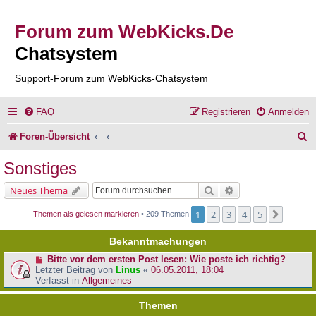
Forum zum WebKicks.De
Chatsystem
Support-Forum zum WebKicks-Chatsystem
FAQ
Registrieren
Anmelden
S
Foren-Übersicht
u
Sonstiges
c
Suche
Erweiterte Suche
Neues Thema
h
1
2
3
4
5
Nächst
Themen als gelesen markieren
• 209 Themen
e
Bekanntmachungen
Bitte vor dem ersten Post lesen: Wie poste ich richtig?
Letzter Beitrag von
Linus
«
06.05.2011, 18:04
Verfasst in
Allgemeines
Themen