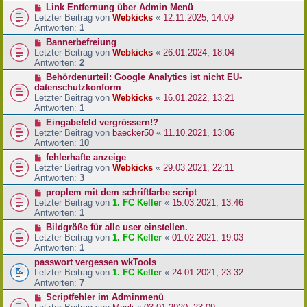
Link Entfernung über Admin Menü
Letzter Beitrag von
Webkicks
«
12.11.2025, 14:09
Antworten:
1
Bannerbefreiung
Letzter Beitrag von
Webkicks
«
26.01.2024, 18:04
Antworten:
2
Behördenurteil: Google Analytics ist nicht EU-
datenschutzkonform
Letzter Beitrag von
Webkicks
«
16.01.2022, 13:21
Antworten:
1
Eingabefeld vergrössern!?
Letzter Beitrag von
baecker50
«
11.10.2021, 13:06
Antworten:
10
fehlerhafte anzeige
Letzter Beitrag von
Webkicks
«
29.03.2021, 22:11
Antworten:
3
proplem mit dem schriftfarbe script
Letzter Beitrag von
1. FC Keller
«
15.03.2021, 13:46
Antworten:
1
Bildgröße für alle user einstellen.
Letzter Beitrag von
1. FC Keller
«
01.02.2021, 19:03
Antworten:
1
passwort vergessen wkTools
Letzter Beitrag von
1. FC Keller
«
24.01.2021, 23:32
Antworten:
7
Scriptfehler im Adminmenü