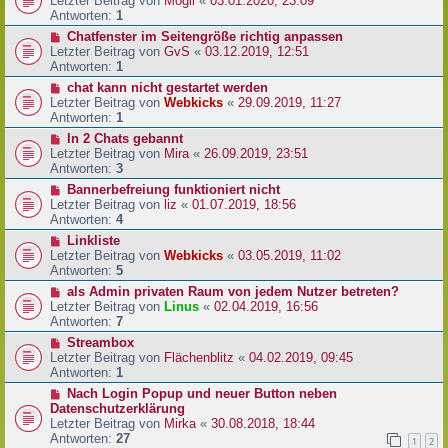
Letzter Beitrag von
Mogli
«
03.01.2020, 23:09
Antworten:
1
Chatfenster im Seitengröße richtig anpassen
Letzter Beitrag von
GvS
«
03.12.2019, 12:51
Antworten:
1
chat kann nicht gestartet werden
Letzter Beitrag von
Webkicks
«
29.09.2019, 11:27
Antworten:
1
In 2 Chats gebannt
Letzter Beitrag von
Mira
«
26.09.2019, 23:51
Antworten:
3
Bannerbefreiung funktioniert nicht
Letzter Beitrag von
liz
«
01.07.2019, 18:56
Antworten:
4
Linkliste
Letzter Beitrag von
Webkicks
«
03.05.2019, 11:02
Antworten:
5
als Admin privaten Raum von jedem Nutzer betreten?
Letzter Beitrag von
Linus
«
02.04.2019, 16:56
Antworten:
7
Streambox
Letzter Beitrag von
Flächenblitz
«
04.02.2019, 09:45
Antworten:
1
Nach Login Popup und neuer Button neben
Datenschutzerklärung
Letzter Beitrag von
Mirka
«
30.08.2018, 18:44
Antworten:
27
1
2