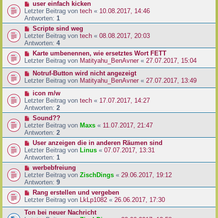
user einfach kicken
Letzter Beitrag von
tech
«
10.08.2017, 14:46
Antworten:
1
Scripte sind weg
Letzter Beitrag von
tech
«
08.08.2017, 20:03
Antworten:
4
Karte umbenennen, wie ersetztes Wort FETT
Letzter Beitrag von
Matityahu_BenAvner
«
27.07.2017, 15:04
Notruf-Button wird nicht angezeigt
Letzter Beitrag von
Matityahu_BenAvner
«
27.07.2017, 13:49
icon m/w
Letzter Beitrag von
tech
«
17.07.2017, 14:27
Antworten:
2
Sound??
Letzter Beitrag von
Maxs
«
11.07.2017, 21:47
Antworten:
2
User anzeigen die in anderen Räumen sind
Letzter Beitrag von
Linus
«
07.07.2017, 13:31
Antworten:
1
werbebfreiung
Letzter Beitrag von
ZischDings
«
29.06.2017, 19:12
Antworten:
9
Rang erstellen und vergeben
Letzter Beitrag von
LkLp1082
«
26.06.2017, 17:30
Ton bei neuer Nachricht