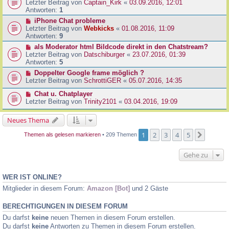
Letzter Beitrag von
Captain_Kirk
«
03.09.2016, 12:01
Antworten:
1
iPhone Chat probleme
Letzter Beitrag von
Webkicks
«
01.08.2016, 11:09
Antworten:
9
als Moderator html Bildcode direkt in den Chatstream?
Letzter Beitrag von
Datschiburger
«
23.07.2016, 01:39
Antworten:
5
Doppelter Google frame möglich ?
Letzter Beitrag von
SchrottiGER
«
05.07.2016, 14:35
Chat u. Chatplayer
Letzter Beitrag von
Trinity2101
«
03.04.2016, 19:09
Neues Thema
1
2
3
4
5
Nächst
Themen als gelesen markieren
• 209 Themen
Gehe zu
WER IST ONLINE?
Mitglieder in diesem Forum:
Amazon [Bot]
und 2 Gäste
BERECHTIGUNGEN IN DIESEM FORUM
Du darfst
keine
neuen Themen in diesem Forum erstellen.
Du darfst
keine
Antworten zu Themen in diesem Forum erstellen.