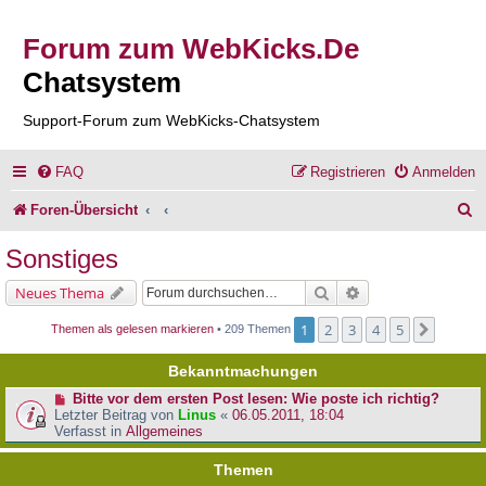
Forum zum WebKicks.De
Chatsystem
Support-Forum zum WebKicks-Chatsystem
FAQ
Registrieren
Anmelden
S
Foren-Übersicht
u
Sonstiges
c
Suche
Erweiterte Suche
Neues Thema
h
1
2
3
4
5
Nächst
Themen als gelesen markieren
• 209 Themen
e
Bekanntmachungen
Bitte vor dem ersten Post lesen: Wie poste ich richtig?
Letzter Beitrag von
Linus
«
06.05.2011, 18:04
Verfasst in
Allgemeines
Themen