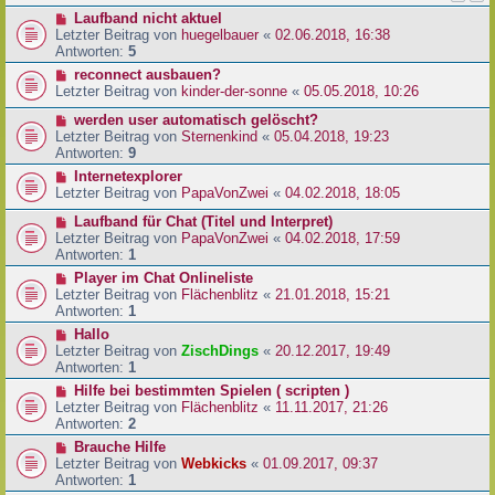
Laufband nicht aktuel
Letzter Beitrag von
huegelbauer
«
02.06.2018, 16:38
Antworten:
5
reconnect ausbauen?
Letzter Beitrag von
kinder-der-sonne
«
05.05.2018, 10:26
werden user automatisch gelöscht?
Letzter Beitrag von
Sternenkind
«
05.04.2018, 19:23
Antworten:
9
Internetexplorer
Letzter Beitrag von
PapaVonZwei
«
04.02.2018, 18:05
Laufband für Chat (Titel und Interpret)
Letzter Beitrag von
PapaVonZwei
«
04.02.2018, 17:59
Antworten:
1
Player im Chat Onlineliste
Letzter Beitrag von
Flächenblitz
«
21.01.2018, 15:21
Antworten:
1
Hallo
Letzter Beitrag von
ZischDings
«
20.12.2017, 19:49
Antworten:
1
Hilfe bei bestimmten Spielen ( scripten )
Letzter Beitrag von
Flächenblitz
«
11.11.2017, 21:26
Antworten:
2
Brauche Hilfe
Letzter Beitrag von
Webkicks
«
01.09.2017, 09:37
Antworten:
1