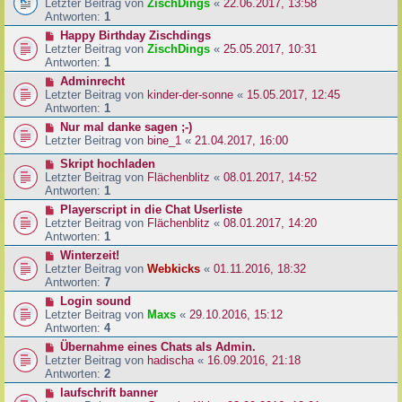
Letzter Beitrag von
ZischDings
«
22.06.2017, 13:58
Antworten:
1
Happy Birthday Zischdings
Letzter Beitrag von
ZischDings
«
25.05.2017, 10:31
Antworten:
1
Adminrecht
Letzter Beitrag von
kinder-der-sonne
«
15.05.2017, 12:45
Antworten:
1
Nur mal danke sagen ;-)
Letzter Beitrag von
bine_1
«
21.04.2017, 16:00
Skript hochladen
Letzter Beitrag von
Flächenblitz
«
08.01.2017, 14:52
Antworten:
1
Playerscript in die Chat Userliste
Letzter Beitrag von
Flächenblitz
«
08.01.2017, 14:20
Antworten:
1
Winterzeit!
Letzter Beitrag von
Webkicks
«
01.11.2016, 18:32
Antworten:
7
Login sound
Letzter Beitrag von
Maxs
«
29.10.2016, 15:12
Antworten:
4
Übernahme eines Chats als Admin.
Letzter Beitrag von
hadischa
«
16.09.2016, 21:18
Antworten:
2
laufschrift banner