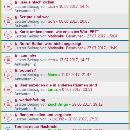
user einfach kicken
Letzter Beitrag von
tech
«
10.08.2017, 14:46
Antworten:
1
Scripte sind weg
Letzter Beitrag von
tech
«
08.08.2017, 20:03
Antworten:
4
Karte umbenennen, wie ersetztes Wort FETT
Letzter Beitrag von
Matityahu_BenAvner
«
27.07.2017, 15:04
Notruf-Button wird nicht angezeigt
Letzter Beitrag von
Matityahu_BenAvner
«
27.07.2017, 13:49
icon m/w
Letzter Beitrag von
tech
«
17.07.2017, 14:27
Antworten:
2
Sound??
Letzter Beitrag von
Maxs
«
11.07.2017, 21:47
Antworten:
2
User anzeigen die in anderen Räumen sind
Letzter Beitrag von
Linus
«
07.07.2017, 13:31
Antworten:
1
werbebfreiung
Letzter Beitrag von
ZischDings
«
29.06.2017, 19:12
Antworten:
9
Rang erstellen und vergeben
Letzter Beitrag von
LkLp1082
«
26.06.2017, 17:30
Ton bei neuer Nachricht