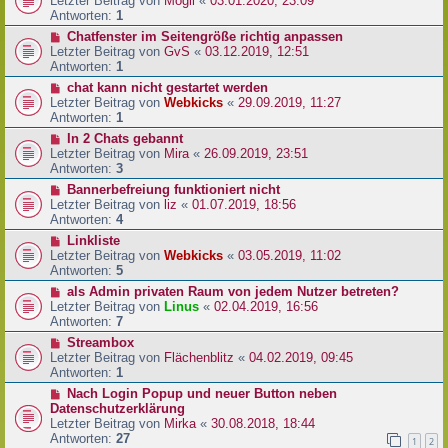
Letzter Beitrag von
Mogli
«
03.01.2020, 23:09
Antworten:
1
Chatfenster im Seitengröße richtig anpassen
Letzter Beitrag von
GvS
«
03.12.2019, 12:51
Antworten:
1
chat kann nicht gestartet werden
Letzter Beitrag von
Webkicks
«
29.09.2019, 11:27
Antworten:
1
In 2 Chats gebannt
Letzter Beitrag von
Mira
«
26.09.2019, 23:51
Antworten:
3
Bannerbefreiung funktioniert nicht
Letzter Beitrag von
liz
«
01.07.2019, 18:56
Antworten:
4
Linkliste
Letzter Beitrag von
Webkicks
«
03.05.2019, 11:02
Antworten:
5
als Admin privaten Raum von jedem Nutzer betreten?
Letzter Beitrag von
Linus
«
02.04.2019, 16:56
Antworten:
7
Streambox
Letzter Beitrag von
Flächenblitz
«
04.02.2019, 09:45
Antworten:
1
Nach Login Popup und neuer Button neben
Datenschutzerklärung
Letzter Beitrag von
Mirka
«
30.08.2018, 18:44
Antworten:
27
1
2