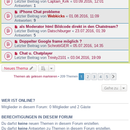
Letzter Beitrag von
Captain_Kirk
«
03.09.2016, 12:01
Antworten:
1
iPhone Chat probleme
Letzter Beitrag von
Webkicks
«
01.08.2016, 11:09
Antworten:
9
als Moderator html Bildcode direkt in den Chatstream?
Letzter Beitrag von
Datschiburger
«
23.07.2016, 01:39
Antworten:
5
Doppelter Google frame möglich ?
Letzter Beitrag von
SchrottiGER
«
05.07.2016, 14:35
Chat u. Chatplayer
Letzter Beitrag von
Trinity2101
«
03.04.2016, 19:09
Neues Thema
1
2
3
4
5
Nächst
Themen als gelesen markieren
• 209 Themen
Gehe zu
WER IST ONLINE?
Mitglieder in diesem Forum: 0 Mitglieder und 2 Gäste
BERECHTIGUNGEN IN DIESEM FORUM
Du darfst
keine
neuen Themen in diesem Forum erstellen.
Du darfst
keine
Antworten zu Themen in diesem Forum erstellen.