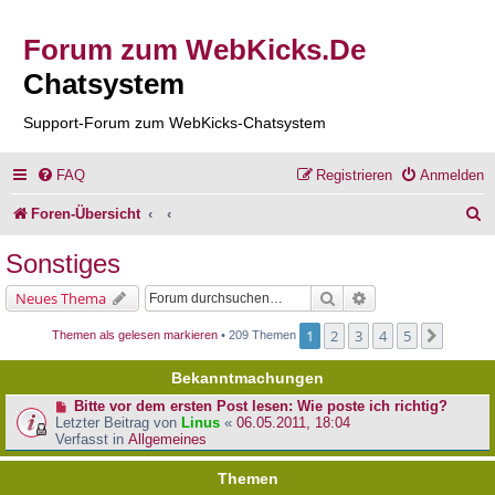
Forum zum WebKicks.De
Chatsystem
Support-Forum zum WebKicks-Chatsystem
FAQ
Registrieren
Anmelden
S
Foren-Übersicht
u
Sonstiges
c
Suche
Erweiterte Suche
Neues Thema
h
1
2
3
4
5
Nächst
Themen als gelesen markieren
• 209 Themen
e
Bekanntmachungen
Bitte vor dem ersten Post lesen: Wie poste ich richtig?
Letzter Beitrag von
Linus
«
06.05.2011, 18:04
Verfasst in
Allgemeines
Themen