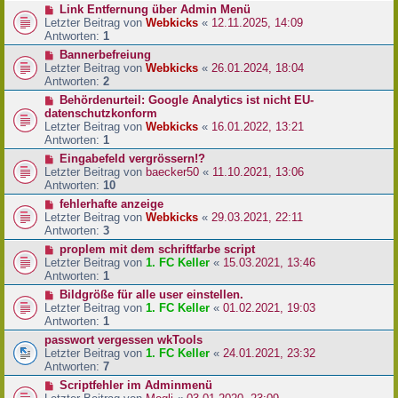
Link Entfernung über Admin Menü
Letzter Beitrag von
Webkicks
«
12.11.2025, 14:09
Antworten:
1
Bannerbefreiung
Letzter Beitrag von
Webkicks
«
26.01.2024, 18:04
Antworten:
2
Behördenurteil: Google Analytics ist nicht EU-
datenschutzkonform
Letzter Beitrag von
Webkicks
«
16.01.2022, 13:21
Antworten:
1
Eingabefeld vergrössern!?
Letzter Beitrag von
baecker50
«
11.10.2021, 13:06
Antworten:
10
fehlerhafte anzeige
Letzter Beitrag von
Webkicks
«
29.03.2021, 22:11
Antworten:
3
proplem mit dem schriftfarbe script
Letzter Beitrag von
1. FC Keller
«
15.03.2021, 13:46
Antworten:
1
Bildgröße für alle user einstellen.
Letzter Beitrag von
1. FC Keller
«
01.02.2021, 19:03
Antworten:
1
passwort vergessen wkTools
Letzter Beitrag von
1. FC Keller
«
24.01.2021, 23:32
Antworten:
7
Scriptfehler im Adminmenü