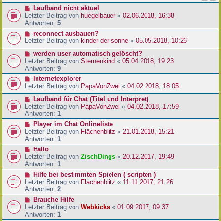
Laufband nicht aktuel
Letzter Beitrag von
huegelbauer
«
02.06.2018, 16:38
Antworten:
5
reconnect ausbauen?
Letzter Beitrag von
kinder-der-sonne
«
05.05.2018, 10:26
werden user automatisch gelöscht?
Letzter Beitrag von
Sternenkind
«
05.04.2018, 19:23
Antworten:
9
Internetexplorer
Letzter Beitrag von
PapaVonZwei
«
04.02.2018, 18:05
Laufband für Chat (Titel und Interpret)
Letzter Beitrag von
PapaVonZwei
«
04.02.2018, 17:59
Antworten:
1
Player im Chat Onlineliste
Letzter Beitrag von
Flächenblitz
«
21.01.2018, 15:21
Antworten:
1
Hallo
Letzter Beitrag von
ZischDings
«
20.12.2017, 19:49
Antworten:
1
Hilfe bei bestimmten Spielen ( scripten )
Letzter Beitrag von
Flächenblitz
«
11.11.2017, 21:26
Antworten:
2
Brauche Hilfe
Letzter Beitrag von
Webkicks
«
01.09.2017, 09:37
Antworten:
1