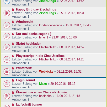
Letzter Beitrag von
ZischDings
«
22.06.2017, 13:58
Antworten:
1
Happy Birthday Zischdings
Letzter Beitrag von
ZischDings
«
25.05.2017, 10:31
Antworten:
1
Adminrecht
Letzter Beitrag von
kinder-der-sonne
«
15.05.2017, 12:45
Antworten:
1
Nur mal danke sagen ;-)
Letzter Beitrag von
bine_1
«
21.04.2017, 16:00
Skript hochladen
Letzter Beitrag von
Flächenblitz
«
08.01.2017, 14:52
Antworten:
1
Playerscript in die Chat Userliste
Letzter Beitrag von
Flächenblitz
«
08.01.2017, 14:20
Antworten:
1
Winterzeit!
Letzter Beitrag von
Webkicks
«
01.11.2016, 18:32
Antworten:
7
Login sound
Letzter Beitrag von
Maxs
«
29.10.2016, 15:12
Antworten:
4
Übernahme eines Chats als Admin.
Letzter Beitrag von
hadischa
«
16.09.2016, 21:18
Antworten:
2
laufschrift banner