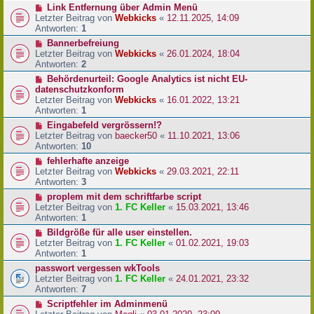
Link Entfernung über Admin Menü
Letzter Beitrag von
Webkicks
«
12.11.2025, 14:09
Antworten:
1
Bannerbefreiung
Letzter Beitrag von
Webkicks
«
26.01.2024, 18:04
Antworten:
2
Behördenurteil: Google Analytics ist nicht EU-
datenschutzkonform
Letzter Beitrag von
Webkicks
«
16.01.2022, 13:21
Antworten:
1
Eingabefeld vergrössern!?
Letzter Beitrag von
baecker50
«
11.10.2021, 13:06
Antworten:
10
fehlerhafte anzeige
Letzter Beitrag von
Webkicks
«
29.03.2021, 22:11
Antworten:
3
proplem mit dem schriftfarbe script
Letzter Beitrag von
1. FC Keller
«
15.03.2021, 13:46
Antworten:
1
Bildgröße für alle user einstellen.
Letzter Beitrag von
1. FC Keller
«
01.02.2021, 19:03
Antworten:
1
passwort vergessen wkTools
Letzter Beitrag von
1. FC Keller
«
24.01.2021, 23:32
Antworten:
7
Scriptfehler im Adminmenü