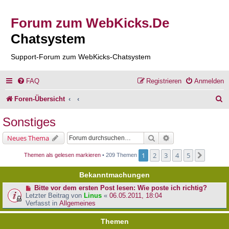
Forum zum WebKicks.De
Chatsystem
Support-Forum zum WebKicks-Chatsystem
FAQ
Registrieren
Anmelden
S
Foren-Übersicht
u
Sonstiges
c
Suche
Erweiterte Suche
Neues Thema
h
1
2
3
4
5
Nächst
Themen als gelesen markieren
• 209 Themen
e
Bekanntmachungen
Bitte vor dem ersten Post lesen: Wie poste ich richtig?
Letzter Beitrag von
Linus
«
06.05.2011, 18:04
Verfasst in
Allgemeines
Themen