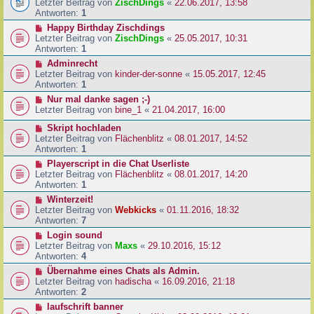
Letzter Beitrag von
ZischDings
«
22.06.2017, 13:58
Antworten:
1
Happy Birthday Zischdings
Letzter Beitrag von
ZischDings
«
25.05.2017, 10:31
Antworten:
1
Adminrecht
Letzter Beitrag von
kinder-der-sonne
«
15.05.2017, 12:45
Antworten:
1
Nur mal danke sagen ;-)
Letzter Beitrag von
bine_1
«
21.04.2017, 16:00
Skript hochladen
Letzter Beitrag von
Flächenblitz
«
08.01.2017, 14:52
Antworten:
1
Playerscript in die Chat Userliste
Letzter Beitrag von
Flächenblitz
«
08.01.2017, 14:20
Antworten:
1
Winterzeit!
Letzter Beitrag von
Webkicks
«
01.11.2016, 18:32
Antworten:
7
Login sound
Letzter Beitrag von
Maxs
«
29.10.2016, 15:12
Antworten:
4
Übernahme eines Chats als Admin.
Letzter Beitrag von
hadischa
«
16.09.2016, 21:18
Antworten:
2
laufschrift banner