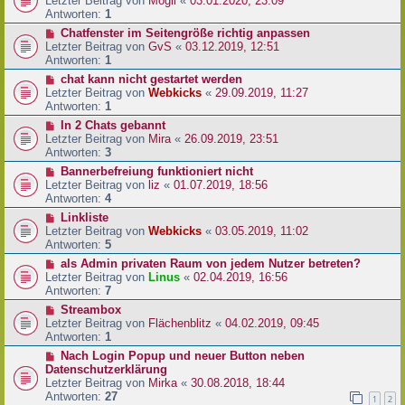
Letzter Beitrag von
Mogli
«
03.01.2020, 23:09
Antworten:
1
Chatfenster im Seitengröße richtig anpassen
Letzter Beitrag von
GvS
«
03.12.2019, 12:51
Antworten:
1
chat kann nicht gestartet werden
Letzter Beitrag von
Webkicks
«
29.09.2019, 11:27
Antworten:
1
In 2 Chats gebannt
Letzter Beitrag von
Mira
«
26.09.2019, 23:51
Antworten:
3
Bannerbefreiung funktioniert nicht
Letzter Beitrag von
liz
«
01.07.2019, 18:56
Antworten:
4
Linkliste
Letzter Beitrag von
Webkicks
«
03.05.2019, 11:02
Antworten:
5
als Admin privaten Raum von jedem Nutzer betreten?
Letzter Beitrag von
Linus
«
02.04.2019, 16:56
Antworten:
7
Streambox
Letzter Beitrag von
Flächenblitz
«
04.02.2019, 09:45
Antworten:
1
Nach Login Popup und neuer Button neben
Datenschutzerklärung
Letzter Beitrag von
Mirka
«
30.08.2018, 18:44
Antworten:
27
1
2