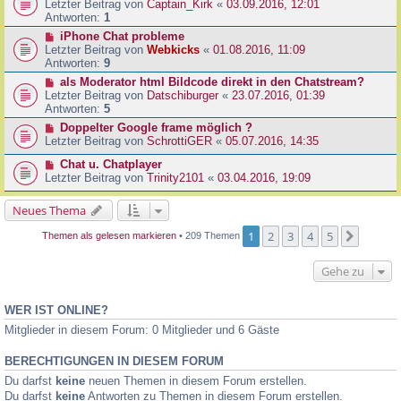
Letzter Beitrag von
Captain_Kirk
«
03.09.2016, 12:01
Antworten:
1
iPhone Chat probleme
Letzter Beitrag von
Webkicks
«
01.08.2016, 11:09
Antworten:
9
als Moderator html Bildcode direkt in den Chatstream?
Letzter Beitrag von
Datschiburger
«
23.07.2016, 01:39
Antworten:
5
Doppelter Google frame möglich ?
Letzter Beitrag von
SchrottiGER
«
05.07.2016, 14:35
Chat u. Chatplayer
Letzter Beitrag von
Trinity2101
«
03.04.2016, 19:09
Neues Thema
1
2
3
4
5
Nächst
Themen als gelesen markieren
• 209 Themen
Gehe zu
WER IST ONLINE?
Mitglieder in diesem Forum: 0 Mitglieder und 6 Gäste
BERECHTIGUNGEN IN DIESEM FORUM
Du darfst
keine
neuen Themen in diesem Forum erstellen.
Du darfst
keine
Antworten zu Themen in diesem Forum erstellen.