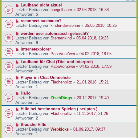
Laufband nicht aktuel
Letzter Beitrag von
huegelbauer
«
02.06.2018, 16:38
Antworten:
5
reconnect ausbauen?
Letzter Beitrag von
kinder-der-sonne
«
05.05.2018, 10:26
werden user automatisch gelöscht?
Letzter Beitrag von
Sternenkind
«
05.04.2018, 19:23
Antworten:
9
Internetexplorer
Letzter Beitrag von
PapaVonZwei
«
04.02.2018, 18:05
Laufband für Chat (Titel und Interpret)
Letzter Beitrag von
PapaVonZwei
«
04.02.2018, 17:59
Antworten:
1
Player im Chat Onlineliste
Letzter Beitrag von
Flächenblitz
«
21.01.2018, 15:21
Antworten:
1
Hallo
Letzter Beitrag von
ZischDings
«
20.12.2017, 19:49
Antworten:
1
Hilfe bei bestimmten Spielen ( scripten )
Letzter Beitrag von
Flächenblitz
«
11.11.2017, 21:26
Antworten:
2
Brauche Hilfe
Letzter Beitrag von
Webkicks
«
01.09.2017, 09:37
Antworten:
1