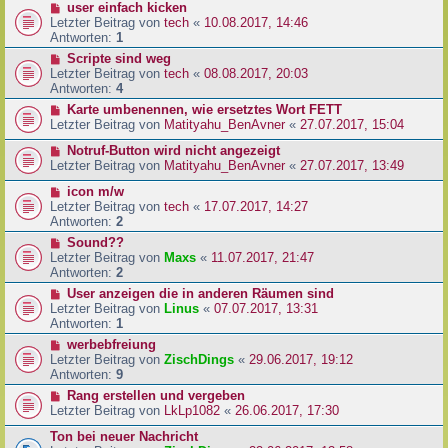
user einfach kicken
Letzter Beitrag von
tech
«
10.08.2017, 14:46
Antworten:
1
Scripte sind weg
Letzter Beitrag von
tech
«
08.08.2017, 20:03
Antworten:
4
Karte umbenennen, wie ersetztes Wort FETT
Letzter Beitrag von
Matityahu_BenAvner
«
27.07.2017, 15:04
Notruf-Button wird nicht angezeigt
Letzter Beitrag von
Matityahu_BenAvner
«
27.07.2017, 13:49
icon m/w
Letzter Beitrag von
tech
«
17.07.2017, 14:27
Antworten:
2
Sound??
Letzter Beitrag von
Maxs
«
11.07.2017, 21:47
Antworten:
2
User anzeigen die in anderen Räumen sind
Letzter Beitrag von
Linus
«
07.07.2017, 13:31
Antworten:
1
werbebfreiung
Letzter Beitrag von
ZischDings
«
29.06.2017, 19:12
Antworten:
9
Rang erstellen und vergeben
Letzter Beitrag von
LkLp1082
«
26.06.2017, 17:30
Ton bei neuer Nachricht