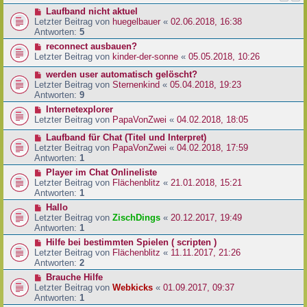
Laufband nicht aktuel
Letzter Beitrag von
huegelbauer
«
02.06.2018, 16:38
Antworten:
5
reconnect ausbauen?
Letzter Beitrag von
kinder-der-sonne
«
05.05.2018, 10:26
werden user automatisch gelöscht?
Letzter Beitrag von
Sternenkind
«
05.04.2018, 19:23
Antworten:
9
Internetexplorer
Letzter Beitrag von
PapaVonZwei
«
04.02.2018, 18:05
Laufband für Chat (Titel und Interpret)
Letzter Beitrag von
PapaVonZwei
«
04.02.2018, 17:59
Antworten:
1
Player im Chat Onlineliste
Letzter Beitrag von
Flächenblitz
«
21.01.2018, 15:21
Antworten:
1
Hallo
Letzter Beitrag von
ZischDings
«
20.12.2017, 19:49
Antworten:
1
Hilfe bei bestimmten Spielen ( scripten )
Letzter Beitrag von
Flächenblitz
«
11.11.2017, 21:26
Antworten:
2
Brauche Hilfe
Letzter Beitrag von
Webkicks
«
01.09.2017, 09:37
Antworten:
1