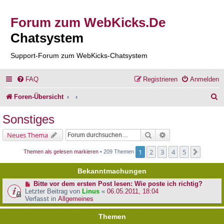
Forum zum WebKicks.De
Chatsystem
Support-Forum zum WebKicks-Chatsystem
FAQ
Registrieren
Anmelden
S
Foren-Übersicht
u
Sonstiges
c
Suche
Erweiterte Suche
Neues Thema
h
1
2
3
4
5
Nächst
Themen als gelesen markieren
• 209 Themen
e
Bekanntmachungen
Bitte vor dem ersten Post lesen: Wie poste ich richtig?
Letzter Beitrag von
Linus
«
06.05.2011, 18:04
Verfasst in
Allgemeines
Themen