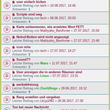
user einfach kicken
Letzter Beitrag von
tech
«
10.08.2017, 14:46
Antworten:
1
Scripte sind weg
Letzter Beitrag von
tech
«
08.08.2017, 20:03
Antworten:
4
Karte umbenennen, wie ersetztes Wort FETT
Letzter Beitrag von
Matityahu_BenAvner
«
27.07.2017, 15:04
Notruf-Button wird nicht angezeigt
Letzter Beitrag von
Matityahu_BenAvner
«
27.07.2017, 13:49
icon m/w
Letzter Beitrag von
tech
«
17.07.2017, 14:27
Antworten:
2
Sound??
Letzter Beitrag von
Maxs
«
11.07.2017, 21:47
Antworten:
2
User anzeigen die in anderen Räumen sind
Letzter Beitrag von
Linus
«
07.07.2017, 13:31
Antworten:
1
werbebfreiung
Letzter Beitrag von
ZischDings
«
29.06.2017, 19:12
Antworten:
9
Rang erstellen und vergeben
Letzter Beitrag von
LkLp1082
«
26.06.2017, 17:30
Ton bei neuer Nachricht