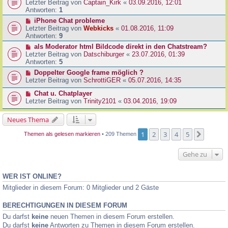
Letzter Beitrag von
Captain_Kirk
«
03.09.2016, 12:01
Antworten:
1
iPhone Chat probleme
Letzter Beitrag von
Webkicks
«
01.08.2016, 11:09
Antworten:
9
als Moderator html Bildcode direkt in den Chatstream?
Letzter Beitrag von
Datschiburger
«
23.07.2016, 01:39
Antworten:
5
Doppelter Google frame möglich ?
Letzter Beitrag von
SchrottiGER
«
05.07.2016, 14:35
Chat u. Chatplayer
Letzter Beitrag von
Trinity2101
«
03.04.2016, 19:09
Neues Thema
1
2
3
4
5
Nächst
Themen als gelesen markieren
• 209 Themen
Gehe zu
WER IST ONLINE?
Mitglieder in diesem Forum: 0 Mitglieder und 2 Gäste
BERECHTIGUNGEN IN DIESEM FORUM
Du darfst
keine
neuen Themen in diesem Forum erstellen.
Du darfst
keine
Antworten zu Themen in diesem Forum erstellen.