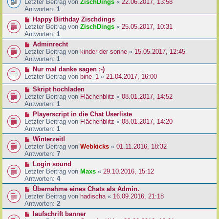
Letzter Beitrag von
ZischDings
«
22.06.2017, 13:58
Antworten:
1
Happy Birthday Zischdings
Letzter Beitrag von
ZischDings
«
25.05.2017, 10:31
Antworten:
1
Adminrecht
Letzter Beitrag von
kinder-der-sonne
«
15.05.2017, 12:45
Antworten:
1
Nur mal danke sagen ;-)
Letzter Beitrag von
bine_1
«
21.04.2017, 16:00
Skript hochladen
Letzter Beitrag von
Flächenblitz
«
08.01.2017, 14:52
Antworten:
1
Playerscript in die Chat Userliste
Letzter Beitrag von
Flächenblitz
«
08.01.2017, 14:20
Antworten:
1
Winterzeit!
Letzter Beitrag von
Webkicks
«
01.11.2016, 18:32
Antworten:
7
Login sound
Letzter Beitrag von
Maxs
«
29.10.2016, 15:12
Antworten:
4
Übernahme eines Chats als Admin.
Letzter Beitrag von
hadischa
«
16.09.2016, 21:18
Antworten:
2
laufschrift banner