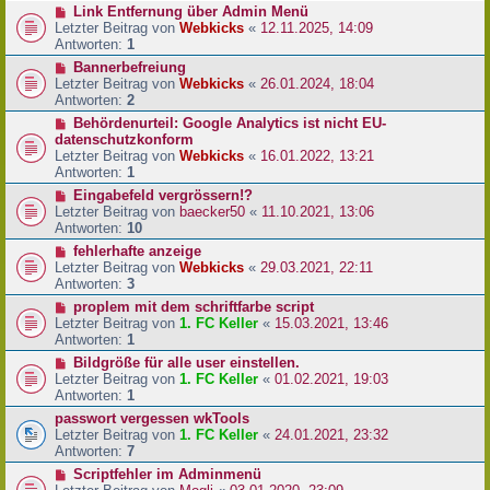
Link Entfernung über Admin Menü
Letzter Beitrag von
Webkicks
«
12.11.2025, 14:09
Antworten:
1
Bannerbefreiung
Letzter Beitrag von
Webkicks
«
26.01.2024, 18:04
Antworten:
2
Behördenurteil: Google Analytics ist nicht EU-
datenschutzkonform
Letzter Beitrag von
Webkicks
«
16.01.2022, 13:21
Antworten:
1
Eingabefeld vergrössern!?
Letzter Beitrag von
baecker50
«
11.10.2021, 13:06
Antworten:
10
fehlerhafte anzeige
Letzter Beitrag von
Webkicks
«
29.03.2021, 22:11
Antworten:
3
proplem mit dem schriftfarbe script
Letzter Beitrag von
1. FC Keller
«
15.03.2021, 13:46
Antworten:
1
Bildgröße für alle user einstellen.
Letzter Beitrag von
1. FC Keller
«
01.02.2021, 19:03
Antworten:
1
passwort vergessen wkTools
Letzter Beitrag von
1. FC Keller
«
24.01.2021, 23:32
Antworten:
7
Scriptfehler im Adminmenü