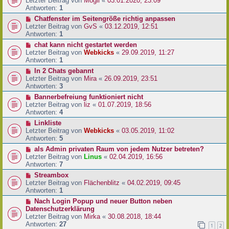
Letzter Beitrag von
Mogli
«
03.01.2020, 23:09
Antworten:
1
Chatfenster im Seitengröße richtig anpassen
Letzter Beitrag von
GvS
«
03.12.2019, 12:51
Antworten:
1
chat kann nicht gestartet werden
Letzter Beitrag von
Webkicks
«
29.09.2019, 11:27
Antworten:
1
In 2 Chats gebannt
Letzter Beitrag von
Mira
«
26.09.2019, 23:51
Antworten:
3
Bannerbefreiung funktioniert nicht
Letzter Beitrag von
liz
«
01.07.2019, 18:56
Antworten:
4
Linkliste
Letzter Beitrag von
Webkicks
«
03.05.2019, 11:02
Antworten:
5
als Admin privaten Raum von jedem Nutzer betreten?
Letzter Beitrag von
Linus
«
02.04.2019, 16:56
Antworten:
7
Streambox
Letzter Beitrag von
Flächenblitz
«
04.02.2019, 09:45
Antworten:
1
Nach Login Popup und neuer Button neben
Datenschutzerklärung
Letzter Beitrag von
Mirka
«
30.08.2018, 18:44
Antworten:
27
1
2