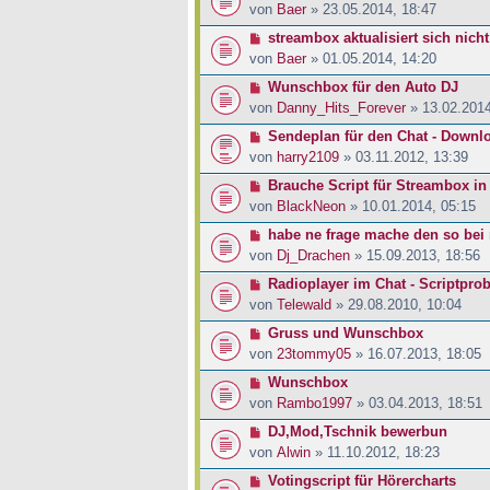
von
Baer
» 23.05.2014, 18:47
streambox aktualisiert sich nicht
von
Baer
» 01.05.2014, 14:20
Wunschbox für den Auto DJ
von
Danny_Hits_Forever
» 13.02.2014
Sendeplan für den Chat - Downl
von
harry2109
» 03.11.2012, 13:39
Brauche Script für Streambox in
von
BlackNeon
» 10.01.2014, 05:15
habe ne frage mache den so bei 
von
Dj_Drachen
» 15.09.2013, 18:56
Radioplayer im Chat - Scriptpro
von
Telewald
» 29.08.2010, 10:04
Gruss und Wunschbox
von
23tommy05
» 16.07.2013, 18:05
Wunschbox
von
Rambo1997
» 03.04.2013, 18:51
DJ,Mod,Tschnik bewerbun
von
Alwin
» 11.10.2012, 18:23
Votingscript für Hörercharts