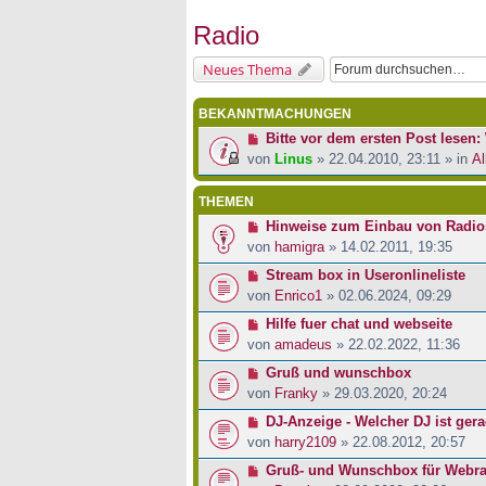
Radio
Neues Thema
BEKANNTMACHUNGEN
Bitte vor dem ersten Post lesen: 
von
Linus
» 22.04.2010, 23:11 » in
Al
THEMEN
Hinweise zum Einbau von Radios 
von
hamigra
» 14.02.2011, 19:35
Stream box in Useronlineliste
von
Enrico1
» 02.06.2024, 09:29
Hilfe fuer chat und webseite
von
amadeus
» 22.02.2022, 11:36
Gruß und wunschbox
von
Franky
» 29.03.2020, 20:24
DJ-Anzeige - Welcher DJ ist ger
von
harry2109
» 22.08.2012, 20:57
Gruß- und Wunschbox für Webra