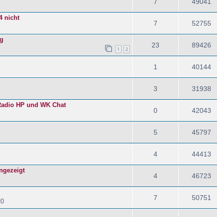
7
49041
4 nicht
7
52755
ng
23
89426
1
2
1
40144
3
31938
 Radio HP und WK Chat
0
42043
5
45797
4
44413
angezeigt
4
46723
7
50751
20