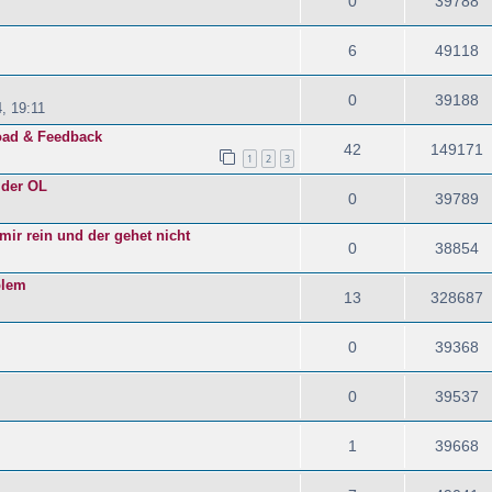
0
39788
6
49118
0
39188
, 19:11
oad & Feedback
42
149171
1
2
3
 der OL
0
39789
mir rein und der gehet nicht
0
38854
blem
13
328687
0
39368
0
39537
1
39668