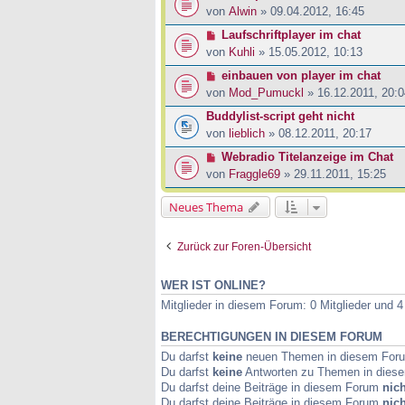
von
Alwin
» 09.04.2012, 16:45
Laufschriftplayer im chat
von
Kuhli
» 15.05.2012, 10:13
einbauen von player im chat
von
Mod_Pumuckl
» 16.12.2011, 20:0
Buddylist-script geht nicht
von
lieblich
» 08.12.2011, 20:17
Webradio Titelanzeige im Chat
von
Fraggle69
» 29.11.2011, 15:25
Neues Thema
Zurück zur Foren-Übersicht
WER IST ONLINE?
Mitglieder in diesem Forum: 0 Mitglieder und 
BERECHTIGUNGEN IN DIESEM FORUM
Du darfst
keine
neuen Themen in diesem Forum
Du darfst
keine
Antworten zu Themen in diese
Du darfst deine Beiträge in diesem Forum
nich
Du darfst deine Beiträge in diesem Forum
nich