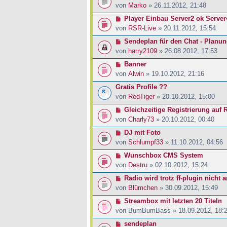
von
Marko
» 26.11.2012, 21:48
Player Einbau Server2 ok Server
von
RSR-Live
» 20.11.2012, 15:54
Sendeplan für den Chat - Planu
von
harry2109
» 26.08.2012, 17:53
Banner
von
Alwin
» 19.10.2012, 21:16
Gratis Profile ??
von
RedTiger
» 20.10.2012, 15:00
Gleichzeitige Registrierung auf
von
Charly73
» 20.10.2012, 00:40
DJ mit Foto
von
Schlumpf33
» 11.10.2012, 04:56
Wunschbox CMS System
von
Destru
» 02.10.2012, 15:24
Radio wird trotz ff-plugin nicht 
von
Blümchen
» 30.09.2012, 15:49
Streambox mit letzten 20 Titeln
von
BumBumBass
» 18.09.2012, 18:
sendeplan