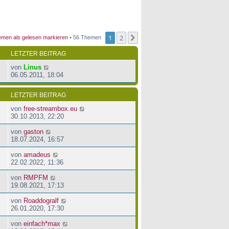
1
2
Nächste
men als gelesen markieren
• 56 Themen
LETZTER BEITRAG
von
Linus
06.05.2011, 18:04
LETZTER BEITRAG
von
free-streambox.eu
30.10.2013, 22:20
von
gaston
18.07.2024, 16:57
von
amadeus
22.02.2022, 11:36
von
RMPFM
19.08.2021, 17:13
von
Roaddogralf
26.01.2020, 17:30
von
einfach*max