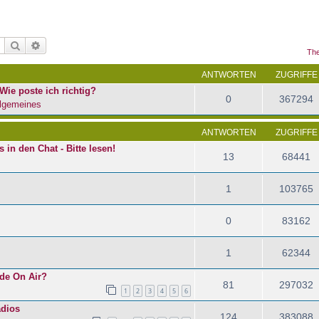
Suche
Erweiterte Suche
The
ANTWORTEN
ZUGRIFFE
Wie poste ich richtig?
0
367294
lgemeines
ANTWORTEN
ZUGRIFFE
in den Chat - Bitte lesen!
13
68441
1
103765
0
83162
1
62344
ade On Air?
81
297032
1
2
3
4
5
6
dios
124
383088