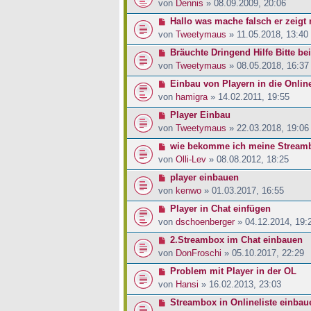
von
Dennis
» 08.09.2009, 20:06
Hallo was mache falsch er zeigt 
von
Tweetymaus
» 11.05.2018, 13:40
Bräuchte Dringend Hilfe Bitte be
von
Tweetymaus
» 08.05.2018, 16:37
Einbau von Playern in die Onlin
von
hamigra
» 14.02.2011, 19:55
Player Einbau
von
Tweetymaus
» 22.03.2018, 19:06
wie bekomme ich meine Streambo
von
Olli-Lev
» 08.08.2012, 18:25
player einbauen
von
kenwo
» 01.03.2017, 16:55
Player in Chat einfügen
von
dschoenberger
» 04.12.2014, 19:
2.Streambox im Chat einbauen
von
DonFroschi
» 05.10.2017, 22:29
Problem mit Player in der OL
von
Hansi
» 16.02.2013, 23:03
Streambox in Onlineliste einbau