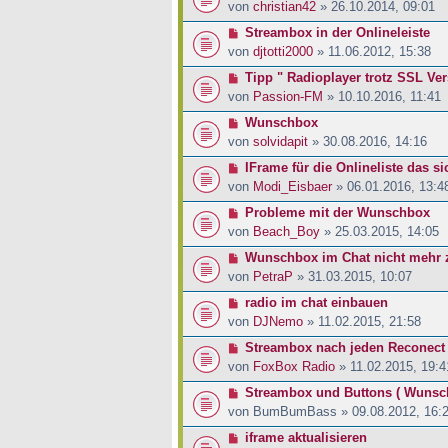
von
christian42
» 26.10.2014, 09:01
Streambox in der Onlineleiste
von
djtotti2000
» 11.06.2012, 15:38
Tipp " Radioplayer trotz SSL Ve
von
Passion-FM
» 10.10.2016, 11:41
Wunschbox
von
solvidapit
» 30.08.2016, 14:16
IFrame für die Onlineliste das sic
von
Modi_Eisbaer
» 06.01.2016, 13:4
Probleme mit der Wunschbox
von
Beach_Boy
» 25.03.2015, 14:05
Wunschbox im Chat nicht mehr 
von
PetraP
» 31.03.2015, 10:07
radio im chat einbauen
von
DJNemo
» 11.02.2015, 21:58
Streambox nach jeden Reconect 
von
FoxBox Radio
» 11.02.2015, 19:4
Streambox und Buttons ( Wunsc
von
BumBumBass
» 09.08.2012, 16:
iframe aktualisieren