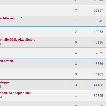
7
52987
rschlüsselung "
1
39945
2
42088
h alle 20 S. Aktualisiert
0
40115
8
4
67279
zu öffnen
3
45756
3
44103
doppelt..
3
44188
1
hbox, Sendeplan etc)
1
39725
24