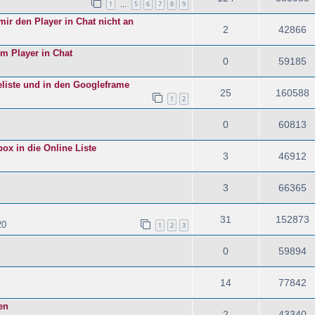
1
5
6
7
8
9
…
mir den Player in Chat nicht an
2
42866
im Player in Chat
0
59185
eliste und in den Googleframe
25
160588
1
2
0
60813
x in die Online Liste
3
46912
3
66365
31
152873
20
1
2
3
0
59894
14
77842
en
2
43340