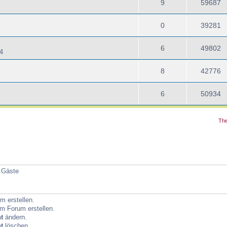
9
59687
0
39281
6
49802
4
8
42776
6
50934
The
4 Gäste
 erstellen.
m Forum erstellen.
t
ändern.
t
löschen.