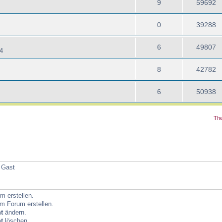
9
59692
0
39288
6
49807
4
8
42782
6
50938
The
1 Gast
 erstellen.
m Forum erstellen.
t
ändern.
t
löschen.