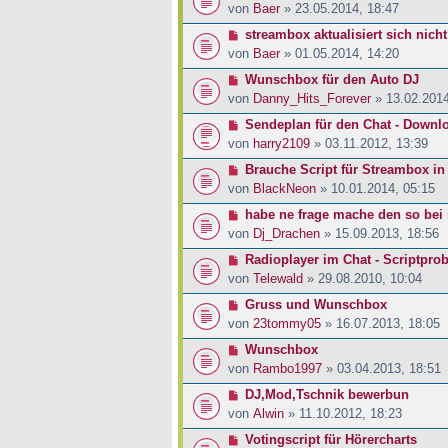
von
Baer
» 23.05.2014, 18:47
streambox aktualisiert sich nicht
von
Baer
» 01.05.2014, 14:20
Wunschbox für den Auto DJ
von
Danny_Hits_Forever
» 13.02.2014
Sendeplan für den Chat - Downl
von
harry2109
» 03.11.2012, 13:39
Brauche Script für Streambox in
von
BlackNeon
» 10.01.2014, 05:15
habe ne frage mache den so bei 
von
Dj_Drachen
» 15.09.2013, 18:56
Radioplayer im Chat - Scriptpro
von
Telewald
» 29.08.2010, 10:04
Gruss und Wunschbox
von
23tommy05
» 16.07.2013, 18:05
Wunschbox
von
Rambo1997
» 03.04.2013, 18:51
DJ,Mod,Tschnik bewerbun
von
Alwin
» 11.10.2012, 18:23
Votingscript für Hörercharts