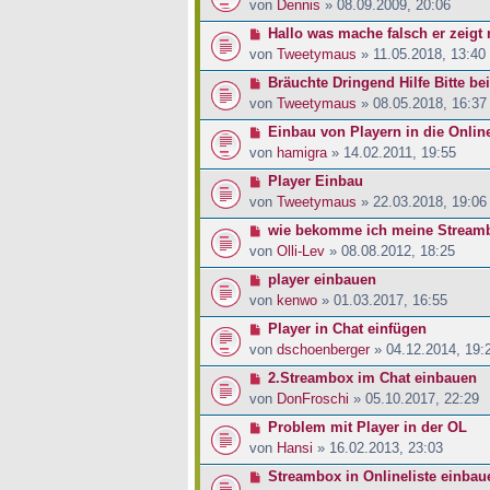
von
Dennis
» 08.09.2009, 20:06
Hallo was mache falsch er zeigt 
von
Tweetymaus
» 11.05.2018, 13:40
Bräuchte Dringend Hilfe Bitte be
von
Tweetymaus
» 08.05.2018, 16:37
Einbau von Playern in die Onlin
von
hamigra
» 14.02.2011, 19:55
Player Einbau
von
Tweetymaus
» 22.03.2018, 19:06
wie bekomme ich meine Streambo
von
Olli-Lev
» 08.08.2012, 18:25
player einbauen
von
kenwo
» 01.03.2017, 16:55
Player in Chat einfügen
von
dschoenberger
» 04.12.2014, 19:
2.Streambox im Chat einbauen
von
DonFroschi
» 05.10.2017, 22:29
Problem mit Player in der OL
von
Hansi
» 16.02.2013, 23:03
Streambox in Onlineliste einbau