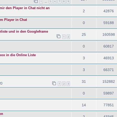
1
5
6
7
8
9
…
mir den Player in Chat nicht an
2
42876
im Player in Chat
0
59188
eliste und in den Googleframe
25
160598
1
2
0
60817
x in die Online Liste
3
46913
3
66371
31
152882
20
1
2
3
0
59897
14
77851
en
2
43345