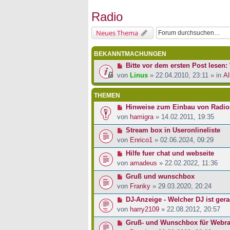
Radio
Neues Thema
BEKANNTMACHUNGEN
Bitte vor dem ersten Post lesen: 
von
Linus
» 22.04.2010, 23:11 » in
Al
THEMEN
Hinweise zum Einbau von Radios 
von
hamigra
» 14.02.2011, 19:35
Stream box in Useronlineliste
von
Enrico1
» 02.06.2024, 09:29
Hilfe fuer chat und webseite
von
amadeus
» 22.02.2022, 11:36
Gruß und wunschbox
von
Franky
» 29.03.2020, 20:24
DJ-Anzeige - Welcher DJ ist ger
von
harry2109
» 22.08.2012, 20:57
Gruß- und Wunschbox für Webra