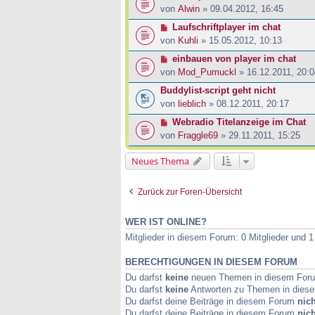
von
Alwin
» 09.04.2012, 16:45
Laufschriftplayer im chat
von
Kuhli
» 15.05.2012, 10:13
einbauen von player im chat
von
Mod_Pumuckl
» 16.12.2011, 20:0
Buddylist-script geht nicht
von
lieblich
» 08.12.2011, 20:17
Webradio Titelanzeige im Chat
von
Fraggle69
» 29.11.2011, 15:25
Neues Thema
Zurück zur Foren-Übersicht
WER IST ONLINE?
Mitglieder in diesem Forum: 0 Mitglieder und 
BERECHTIGUNGEN IN DIESEM FORUM
Du darfst
keine
neuen Themen in diesem Forum
Du darfst
keine
Antworten zu Themen in diese
Du darfst deine Beiträge in diesem Forum
nich
Du darfst deine Beiträge in diesem Forum
nich