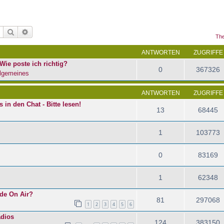
Suche
Erweiterte Suche
The
ANTWORTEN
ZUGRIFFE
Wie poste ich richtig?
0
367326
lgemeines
ANTWORTEN
ZUGRIFFE
in den Chat - Bitte lesen!
13
68445
1
103773
0
83169
1
62348
ade On Air?
81
297068
1
2
3
4
5
6
dios
124
383150