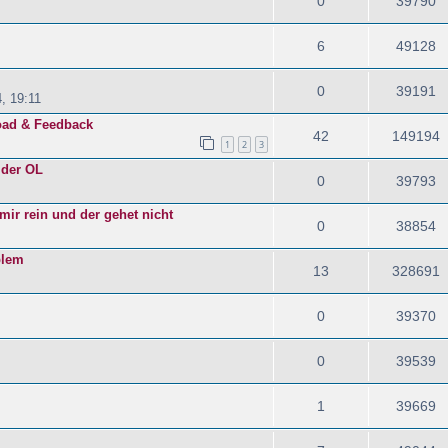
0
39790
6
49128
0
39191
, 19:11
oad & Feedback
42
149194
1
2
3
 der OL
0
39793
mir rein und der gehet nicht
0
38854
blem
13
328691
0
39370
0
39539
1
39669