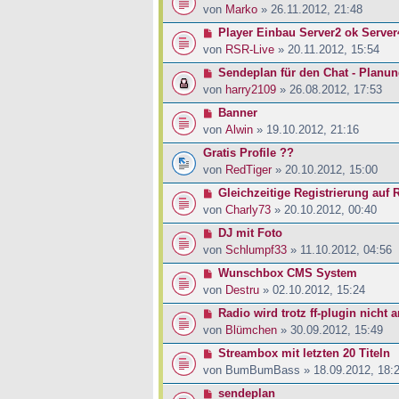
von
Marko
» 26.11.2012, 21:48
Player Einbau Server2 ok Server
von
RSR-Live
» 20.11.2012, 15:54
Sendeplan für den Chat - Planu
von
harry2109
» 26.08.2012, 17:53
Banner
von
Alwin
» 19.10.2012, 21:16
Gratis Profile ??
von
RedTiger
» 20.10.2012, 15:00
Gleichzeitige Registrierung auf
von
Charly73
» 20.10.2012, 00:40
DJ mit Foto
von
Schlumpf33
» 11.10.2012, 04:56
Wunschbox CMS System
von
Destru
» 02.10.2012, 15:24
Radio wird trotz ff-plugin nicht 
von
Blümchen
» 30.09.2012, 15:49
Streambox mit letzten 20 Titeln
von
BumBumBass
» 18.09.2012, 18:
sendeplan