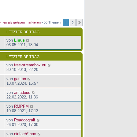
1
2
Nächste
men als gelesen markieren
• 56 Themen
LETZTER BEITRAG
von
Linus
06.05.2011, 18:04
LETZTER BEITRAG
von
free-streambox.eu
30.10.2013, 22:20
von
gaston
18.07.2024, 16:57
von
amadeus
22.02.2022, 11:36
von
RMPFM
19.08.2021, 17:13
von
Roaddogralf
26.01.2020, 17:30
von
einfach*max