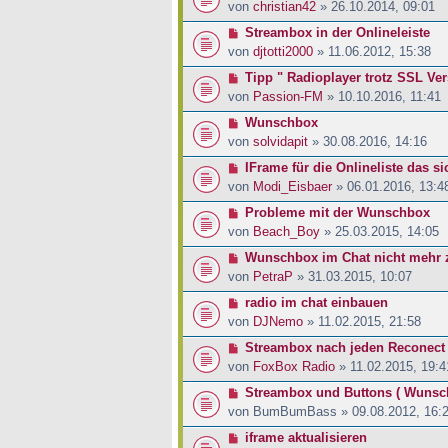
von
christian42
» 26.10.2014, 09:01
Streambox in der Onlineleiste
von
djtotti2000
» 11.06.2012, 15:38
Tipp " Radioplayer trotz SSL Ve
von
Passion-FM
» 10.10.2016, 11:41
Wunschbox
von
solvidapit
» 30.08.2016, 14:16
IFrame für die Onlineliste das sic
von
Modi_Eisbaer
» 06.01.2016, 13:4
Probleme mit der Wunschbox
von
Beach_Boy
» 25.03.2015, 14:05
Wunschbox im Chat nicht mehr 
von
PetraP
» 31.03.2015, 10:07
radio im chat einbauen
von
DJNemo
» 11.02.2015, 21:58
Streambox nach jeden Reconect 
von
FoxBox Radio
» 11.02.2015, 19:4
Streambox und Buttons ( Wunsc
von
BumBumBass
» 09.08.2012, 16:
iframe aktualisieren