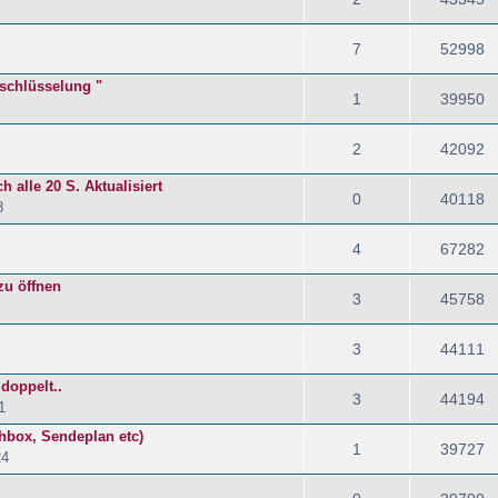
7
52998
rschlüsselung "
1
39950
2
42092
h alle 20 S. Aktualisiert
0
40118
8
4
67282
zu öffnen
3
45758
3
44111
doppelt..
3
44194
1
hbox, Sendeplan etc)
1
39727
24