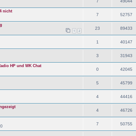
7
49044
4 nicht
7
52757
ng
23
89433
1
2
1
40147
3
31943
 Radio HP und WK Chat
0
42045
5
45799
4
44416
angezeigt
4
46726
7
50755
20