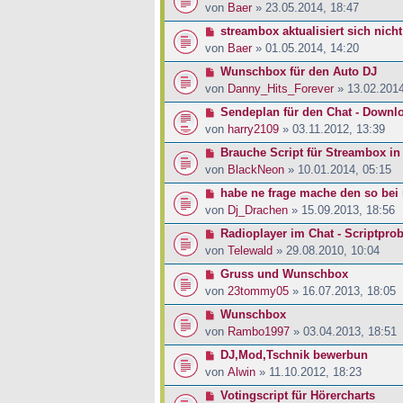
von
Baer
» 23.05.2014, 18:47
streambox aktualisiert sich nicht
von
Baer
» 01.05.2014, 14:20
Wunschbox für den Auto DJ
von
Danny_Hits_Forever
» 13.02.2014
Sendeplan für den Chat - Downl
von
harry2109
» 03.11.2012, 13:39
Brauche Script für Streambox in
von
BlackNeon
» 10.01.2014, 05:15
habe ne frage mache den so bei 
von
Dj_Drachen
» 15.09.2013, 18:56
Radioplayer im Chat - Scriptpro
von
Telewald
» 29.08.2010, 10:04
Gruss und Wunschbox
von
23tommy05
» 16.07.2013, 18:05
Wunschbox
von
Rambo1997
» 03.04.2013, 18:51
DJ,Mod,Tschnik bewerbun
von
Alwin
» 11.10.2012, 18:23
Votingscript für Hörercharts