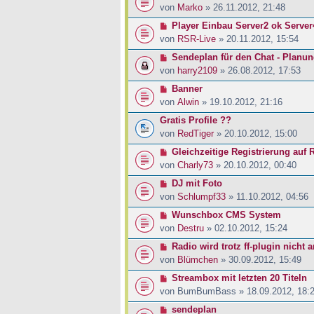
von
Marko
» 26.11.2012, 21:48
Player Einbau Server2 ok Server
von
RSR-Live
» 20.11.2012, 15:54
Sendeplan für den Chat - Planu
von
harry2109
» 26.08.2012, 17:53
Banner
von
Alwin
» 19.10.2012, 21:16
Gratis Profile ??
von
RedTiger
» 20.10.2012, 15:00
Gleichzeitige Registrierung auf
von
Charly73
» 20.10.2012, 00:40
DJ mit Foto
von
Schlumpf33
» 11.10.2012, 04:56
Wunschbox CMS System
von
Destru
» 02.10.2012, 15:24
Radio wird trotz ff-plugin nicht 
von
Blümchen
» 30.09.2012, 15:49
Streambox mit letzten 20 Titeln
von
BumBumBass
» 18.09.2012, 18:
sendeplan