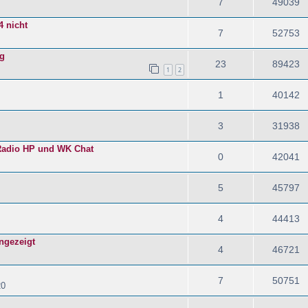
7
49039
4 nicht
7
52753
ng
23
89423
1
2
1
40142
3
31938
 Radio HP und WK Chat
0
42041
5
45797
4
44413
angezeigt
4
46721
7
50751
20