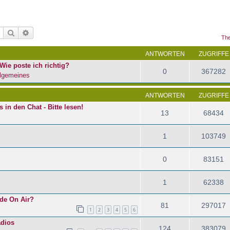
Suche
Erweiterte Suche
The
ANTWORTEN
ZUGRIFFE
Wie poste ich richtig?
0
367282
lgemeines
ANTWORTEN
ZUGRIFFE
in den Chat - Bitte lesen!
13
68434
1
103749
0
83151
1
62338
ade On Air?
81
297017
1
2
3
4
5
6
dios
124
383079