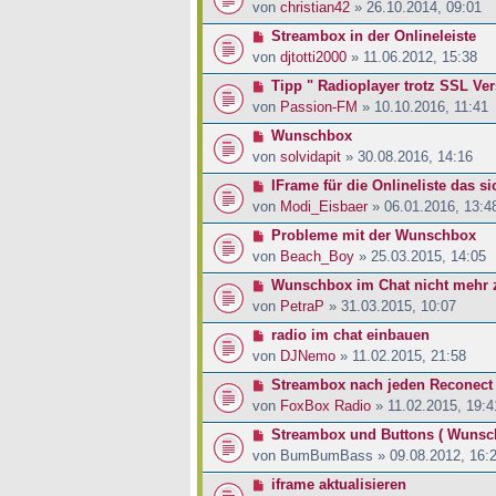
von
christian42
» 26.10.2014, 09:01
Streambox in der Onlineleiste
von
djtotti2000
» 11.06.2012, 15:38
Tipp " Radioplayer trotz SSL Ve
von
Passion-FM
» 10.10.2016, 11:41
Wunschbox
von
solvidapit
» 30.08.2016, 14:16
IFrame für die Onlineliste das sic
von
Modi_Eisbaer
» 06.01.2016, 13:4
Probleme mit der Wunschbox
von
Beach_Boy
» 25.03.2015, 14:05
Wunschbox im Chat nicht mehr 
von
PetraP
» 31.03.2015, 10:07
radio im chat einbauen
von
DJNemo
» 11.02.2015, 21:58
Streambox nach jeden Reconect 
von
FoxBox Radio
» 11.02.2015, 19:4
Streambox und Buttons ( Wunsc
von
BumBumBass
» 09.08.2012, 16:
iframe aktualisieren