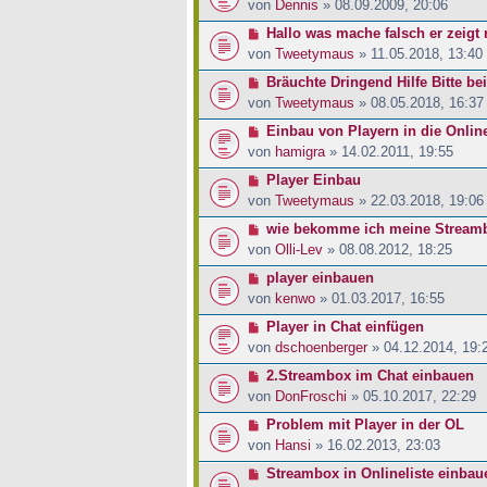
von
Dennis
» 08.09.2009, 20:06
Hallo was mache falsch er zeigt 
von
Tweetymaus
» 11.05.2018, 13:40
Bräuchte Dringend Hilfe Bitte be
von
Tweetymaus
» 08.05.2018, 16:37
Einbau von Playern in die Onlin
von
hamigra
» 14.02.2011, 19:55
Player Einbau
von
Tweetymaus
» 22.03.2018, 19:06
wie bekomme ich meine Streambo
von
Olli-Lev
» 08.08.2012, 18:25
player einbauen
von
kenwo
» 01.03.2017, 16:55
Player in Chat einfügen
von
dschoenberger
» 04.12.2014, 19:
2.Streambox im Chat einbauen
von
DonFroschi
» 05.10.2017, 22:29
Problem mit Player in der OL
von
Hansi
» 16.02.2013, 23:03
Streambox in Onlineliste einbau