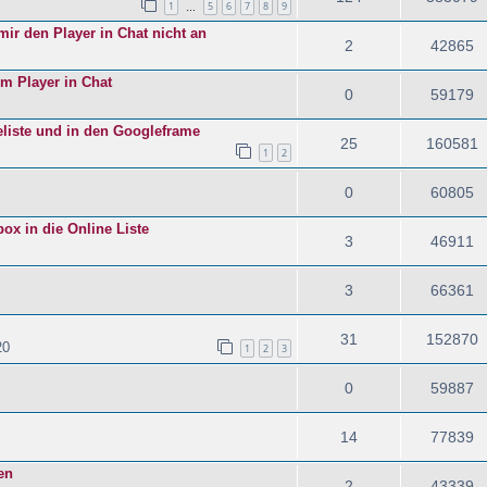
1
5
6
7
8
9
…
mir den Player in Chat nicht an
2
42865
im Player in Chat
0
59179
eliste und in den Googleframe
25
160581
1
2
0
60805
x in die Online Liste
3
46911
3
66361
31
152870
20
1
2
3
0
59887
14
77839
en
2
43339