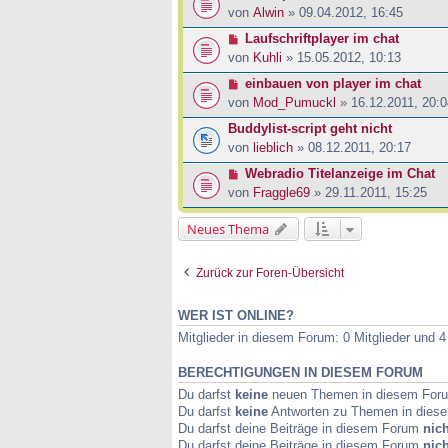
von
Alwin
» 09.04.2012, 16:45
Laufschriftplayer im chat
von
Kuhli
» 15.05.2012, 10:13
einbauen von player im chat
von
Mod_Pumuckl
» 16.12.2011, 20:0
Buddylist-script geht nicht
von
lieblich
» 08.12.2011, 20:17
Webradio Titelanzeige im Chat
von
Fraggle69
» 29.11.2011, 15:25
Neues Thema
Zurück zur Foren-Übersicht
WER IST ONLINE?
Mitglieder in diesem Forum: 0 Mitglieder und 
BERECHTIGUNGEN IN DIESEM FORUM
Du darfst
keine
neuen Themen in diesem Forum
Du darfst
keine
Antworten zu Themen in diese
Du darfst deine Beiträge in diesem Forum
nich
Du darfst deine Beiträge in diesem Forum
nich