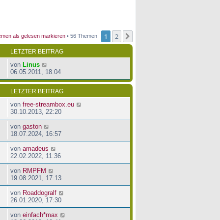
1
2
Nächste
men als gelesen markieren
• 56 Themen
LETZTER BEITRAG
von
Linus
06.05.2011, 18:04
LETZTER BEITRAG
von
free-streambox.eu
30.10.2013, 22:20
von
gaston
18.07.2024, 16:57
von
amadeus
22.02.2022, 11:36
von
RMPFM
19.08.2021, 17:13
von
Roaddogralf
26.01.2020, 17:30
von
einfach*max