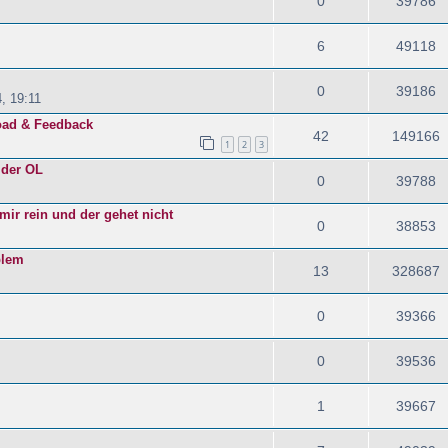
0
39786
6
49118
0
39186
, 19:11
oad & Feedback
42
149166
1
2
3
 der OL
0
39788
mir rein und der gehet nicht
0
38853
blem
13
328687
0
39366
0
39536
1
39667