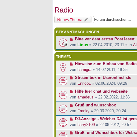
Radio
Neues Thema
BEKANNTMACHUNGEN
Bitte vor dem ersten Post lesen: 
von
Linus
» 22.04.2010, 23:11 » in
Al
THEMEN
Hinweise zum Einbau von Radios 
von
hamigra
» 14.02.2011, 19:35
Stream box in Useronlineliste
von
Enrico1
» 02.06.2024, 09:29
Hilfe fuer chat und webseite
von
amadeus
» 22.02.2022, 11:36
Gruß und wunschbox
von
Franky
» 29.03.2020, 20:24
DJ-Anzeige - Welcher DJ ist ger
von
harry2109
» 22.08.2012, 20:57
Gruß- und Wunschbox für Webra