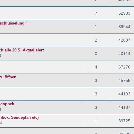
7
52983
rschlüsselung "
1
39944
2
42087
h alle 20 S. Aktualisiert
0
40114
8
4
67276
zu öffnen
3
45755
3
44103
doppelt..
3
44187
1
hbox, Sendeplan etc)
1
39725
24