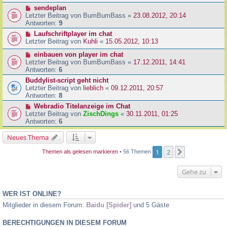
sendeplan
Letzter Beitrag von
BumBumBass
«
23.08.2012, 20:14
Antworten:
9
Laufschriftplayer im chat
Letzter Beitrag von
Kuhli
«
15.05.2012, 10:13
einbauen von player im chat
Letzter Beitrag von
BumBumBass
«
17.12.2011, 14:41
Antworten:
6
Buddylist-script geht nicht
Letzter Beitrag von
lieblich
«
09.12.2011, 20:57
Antworten:
8
Webradio Titelanzeige im Chat
Letzter Beitrag von
ZischDings
«
30.11.2011, 01:25
Antworten:
6
Neues Thema
1
2
Nächste
Themen als gelesen markieren
• 56 Themen
Gehe zu
WER IST ONLINE?
Mitglieder in diesem Forum:
Baidu [Spider]
und 5 Gäste
BERECHTIGUNGEN IN DIESEM FORUM