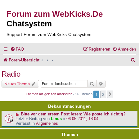
Forum zum WebKicks.De
Chatsystem
Support-Forum zum WebKicks-Chatsystem
FAQ
Registrieren
Anmelden
S
Foren-Übersicht
u
Radio
c
Suche
Erweiterte Suche
Neues Thema
h
1
2
Nächste
Themen als gelesen markieren
• 56 Themen
e
Bekanntmachungen
Bitte vor dem ersten Post lesen: Wie poste ich richtig?
Letzter Beitrag von
Linus
«
06.05.2011, 18:04
Verfasst in
Allgemeines
Themen