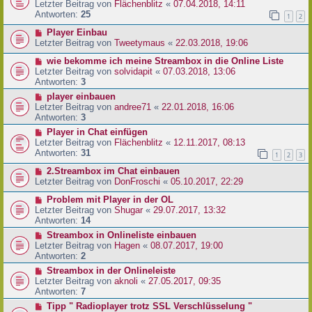
Letzter Beitrag von
Flächenblitz
«
07.04.2018, 14:11
Antworten:
25
1
2
Player Einbau
Letzter Beitrag von
Tweetymaus
«
22.03.2018, 19:06
wie bekomme ich meine Streambox in die Online Liste
Letzter Beitrag von
solvidapit
«
07.03.2018, 13:06
Antworten:
3
player einbauen
Letzter Beitrag von
andree71
«
22.01.2018, 16:06
Antworten:
3
Player in Chat einfügen
Letzter Beitrag von
Flächenblitz
«
12.11.2017, 08:13
Antworten:
31
1
2
3
2.Streambox im Chat einbauen
Letzter Beitrag von
DonFroschi
«
05.10.2017, 22:29
Problem mit Player in der OL
Letzter Beitrag von
Shugar
«
29.07.2017, 13:32
Antworten:
14
Streambox in Onlineliste einbauen
Letzter Beitrag von
Hagen
«
08.07.2017, 19:00
Antworten:
2
Streambox in der Onlineleiste
Letzter Beitrag von
aknoli
«
27.05.2017, 09:35
Antworten:
7
Tipp " Radioplayer trotz SSL Verschlüsselung "