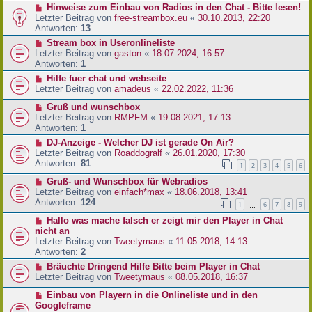
Hinweise zum Einbau von Radios in den Chat - Bitte lesen!
Letzter Beitrag von
free-streambox.eu
«
30.10.2013, 22:20
Antworten:
13
Stream box in Useronlineliste
Letzter Beitrag von
gaston
«
18.07.2024, 16:57
Antworten:
1
Hilfe fuer chat und webseite
Letzter Beitrag von
amadeus
«
22.02.2022, 11:36
Gruß und wunschbox
Letzter Beitrag von
RMPFM
«
19.08.2021, 17:13
Antworten:
1
DJ-Anzeige - Welcher DJ ist gerade On Air?
Letzter Beitrag von
Roaddogralf
«
26.01.2020, 17:30
Antworten:
81
1
2
3
4
5
6
Gruß- und Wunschbox für Webradios
Letzter Beitrag von
einfach*max
«
18.06.2018, 13:41
Antworten:
124
1
6
7
8
9
…
Hallo was mache falsch er zeigt mir den Player in Chat
nicht an
Letzter Beitrag von
Tweetymaus
«
11.05.2018, 14:13
Antworten:
2
Bräuchte Dringend Hilfe Bitte beim Player in Chat
Letzter Beitrag von
Tweetymaus
«
08.05.2018, 16:37
Einbau von Playern in die Onlineliste und in den
Googleframe