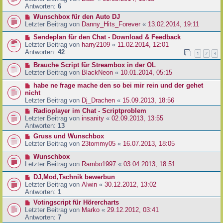
Antworten:
6
Wunschbox für den Auto DJ
Letzter Beitrag von
Danny_Hits_Forever
«
13.02.2014, 19:11
Sendeplan für den Chat - Download & Feedback
Letzter Beitrag von
harry2109
«
11.02.2014, 12:01
Antworten:
42
1
2
3
Brauche Script für Streambox in der OL
Letzter Beitrag von
BlackNeon
«
10.01.2014, 05:15
habe ne frage mache den so bei mir rein und der gehet
nicht
Letzter Beitrag von
Dj_Drachen
«
15.09.2013, 18:56
Radioplayer im Chat - Scriptproblem
Letzter Beitrag von
insanity
«
02.09.2013, 13:55
Antworten:
13
Gruss und Wunschbox
Letzter Beitrag von
23tommy05
«
16.07.2013, 18:05
Wunschbox
Letzter Beitrag von
Rambo1997
«
03.04.2013, 18:51
DJ,Mod,Tschnik bewerbun
Letzter Beitrag von
Alwin
«
30.12.2012, 13:02
Antworten:
1
Votingscript für Hörercharts
Letzter Beitrag von
Marko
«
29.12.2012, 03:41
Antworten:
7