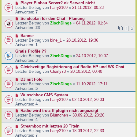
Player Einbau Server2 ok Server4 nicht
Letzter Beitrag von
harry2109
«
21.11.2012, 00:23
Antworten:
7
Sendeplan für den Chat - Planung
Letzter Beitrag von
ZischDings
«
04.11.2012, 01:34
Antworten:
23
1
2
Banner
Letzter Beitrag von
bine_1
«
28.10.2012, 19:36
Antworten:
1
Gratis Profile ??
Letzter Beitrag von
ZischDings
«
24.10.2012, 10:07
Antworten:
3
Gleichzeitige Registrierung auf Radio HP und WK Chat
Letzter Beitrag von
Charly73
«
20.10.2012, 00:40
DJ mit Foto
Letzter Beitrag von
ZischDings
«
11.10.2012, 17:11
Antworten:
5
Wunschbox CMS System
Letzter Beitrag von
harry2109
«
02.10.2012, 20:03
Antworten:
4
Radio wird trotz ff-plugin nicht angezeigt
Letzter Beitrag von
Blümchen
«
30.09.2012, 23:26
Antworten:
4
Streambox mit letzten 20 Titeln
Letzter Beitrag von
harry2109
«
18.09.2012, 22:33
Antworten:
7