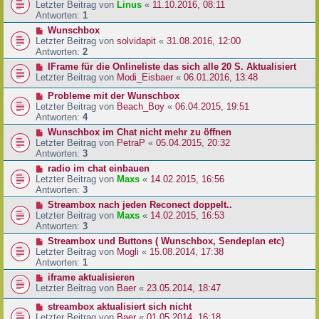
Letzter Beitrag von
Linus
«
11.10.2016, 08:11
Antworten:
1
Wunschbox
Letzter Beitrag von
solvidapit
«
31.08.2016, 12:00
Antworten:
2
IFrame für die Onlineliste das sich alle 20 S. Aktualisiert
Letzter Beitrag von
Modi_Eisbaer
«
06.01.2016, 13:48
Probleme mit der Wunschbox
Letzter Beitrag von
Beach_Boy
«
06.04.2015, 19:51
Antworten:
4
Wunschbox im Chat nicht mehr zu öffnen
Letzter Beitrag von
PetraP
«
05.04.2015, 20:32
Antworten:
3
radio im chat einbauen
Letzter Beitrag von
Maxs
«
14.02.2015, 16:56
Antworten:
3
Streambox nach jeden Reconect doppelt..
Letzter Beitrag von
Maxs
«
14.02.2015, 16:53
Antworten:
3
Streambox und Buttons ( Wunschbox, Sendeplan etc)
Letzter Beitrag von
Mogli
«
15.08.2014, 17:38
Antworten:
1
iframe aktualisieren
Letzter Beitrag von
Baer
«
23.05.2014, 18:47
streambox aktualisiert sich nicht
Letzter Beitrag von
Baer
«
01.05.2014, 16:18