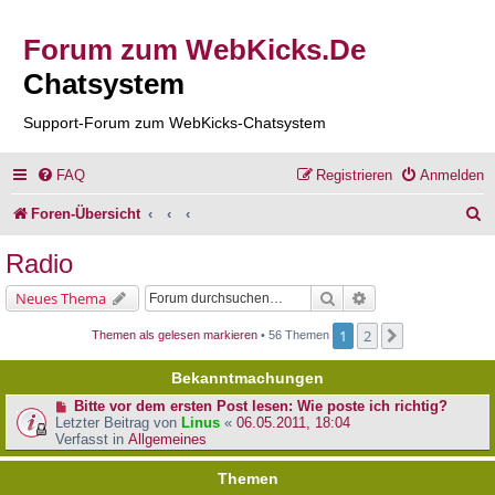
Forum zum WebKicks.De
Chatsystem
Support-Forum zum WebKicks-Chatsystem
FAQ
Registrieren
Anmelden
S
Foren-Übersicht
u
Radio
c
Suche
Erweiterte Suche
Neues Thema
h
1
2
Nächste
Themen als gelesen markieren
• 56 Themen
e
Bekanntmachungen
Bitte vor dem ersten Post lesen: Wie poste ich richtig?
Letzter Beitrag von
Linus
«
06.05.2011, 18:04
Verfasst in
Allgemeines
Themen