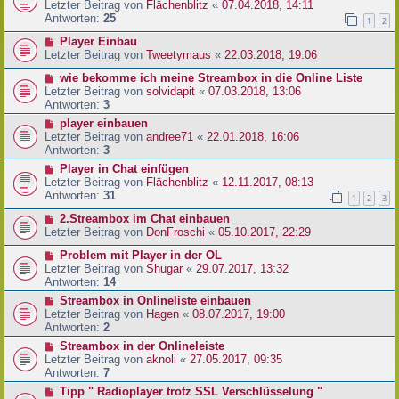
Letzter Beitrag von
Flächenblitz
«
07.04.2018, 14:11
Antworten:
25
1
2
Player Einbau
Letzter Beitrag von
Tweetymaus
«
22.03.2018, 19:06
wie bekomme ich meine Streambox in die Online Liste
Letzter Beitrag von
solvidapit
«
07.03.2018, 13:06
Antworten:
3
player einbauen
Letzter Beitrag von
andree71
«
22.01.2018, 16:06
Antworten:
3
Player in Chat einfügen
Letzter Beitrag von
Flächenblitz
«
12.11.2017, 08:13
Antworten:
31
1
2
3
2.Streambox im Chat einbauen
Letzter Beitrag von
DonFroschi
«
05.10.2017, 22:29
Problem mit Player in der OL
Letzter Beitrag von
Shugar
«
29.07.2017, 13:32
Antworten:
14
Streambox in Onlineliste einbauen
Letzter Beitrag von
Hagen
«
08.07.2017, 19:00
Antworten:
2
Streambox in der Onlineleiste
Letzter Beitrag von
aknoli
«
27.05.2017, 09:35
Antworten:
7
Tipp " Radioplayer trotz SSL Verschlüsselung "