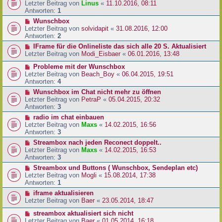
Letzter Beitrag von
Linus
«
11.10.2016, 08:11
Antworten:
1
Wunschbox
Letzter Beitrag von
solvidapit
«
31.08.2016, 12:00
Antworten:
2
IFrame für die Onlineliste das sich alle 20 S. Aktualisiert
Letzter Beitrag von
Modi_Eisbaer
«
06.01.2016, 13:48
Probleme mit der Wunschbox
Letzter Beitrag von
Beach_Boy
«
06.04.2015, 19:51
Antworten:
4
Wunschbox im Chat nicht mehr zu öffnen
Letzter Beitrag von
PetraP
«
05.04.2015, 20:32
Antworten:
3
radio im chat einbauen
Letzter Beitrag von
Maxs
«
14.02.2015, 16:56
Antworten:
3
Streambox nach jeden Reconect doppelt..
Letzter Beitrag von
Maxs
«
14.02.2015, 16:53
Antworten:
3
Streambox und Buttons ( Wunschbox, Sendeplan etc)
Letzter Beitrag von
Mogli
«
15.08.2014, 17:38
Antworten:
1
iframe aktualisieren
Letzter Beitrag von
Baer
«
23.05.2014, 18:47
streambox aktualisiert sich nicht
Letzter Beitrag von
Baer
«
01.05.2014, 16:18