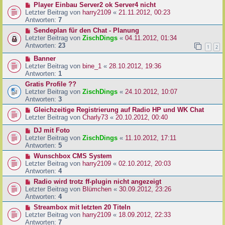
Player Einbau Server2 ok Server4 nicht
Letzter Beitrag von
harry2109
«
21.11.2012, 00:23
Antworten:
7
Sendeplan für den Chat - Planung
Letzter Beitrag von
ZischDings
«
04.11.2012, 01:34
Antworten:
23
1
2
Banner
Letzter Beitrag von
bine_1
«
28.10.2012, 19:36
Antworten:
1
Gratis Profile ??
Letzter Beitrag von
ZischDings
«
24.10.2012, 10:07
Antworten:
3
Gleichzeitige Registrierung auf Radio HP und WK Chat
Letzter Beitrag von
Charly73
«
20.10.2012, 00:40
DJ mit Foto
Letzter Beitrag von
ZischDings
«
11.10.2012, 17:11
Antworten:
5
Wunschbox CMS System
Letzter Beitrag von
harry2109
«
02.10.2012, 20:03
Antworten:
4
Radio wird trotz ff-plugin nicht angezeigt
Letzter Beitrag von
Blümchen
«
30.09.2012, 23:26
Antworten:
4
Streambox mit letzten 20 Titeln
Letzter Beitrag von
harry2109
«
18.09.2012, 22:33
Antworten:
7