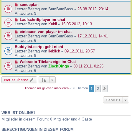
sendeplan
Letzter Beitrag von
BumBumBass
«
23.08.2012, 20:14
Antworten:
9
Laufschriftplayer im chat
Letzter Beitrag von
Kuhli
«
15.05.2012, 10:13
einbauen von player im chat
Letzter Beitrag von
BumBumBass
«
17.12.2011, 14:41
Antworten:
6
Buddylist-script geht nicht
Letzter Beitrag von
lieblich
«
09.12.2011, 20:57
Antworten:
8
Webradio Titelanzeige im Chat
Letzter Beitrag von
ZischDings
«
30.11.2011, 01:25
Antworten:
6
Neues Thema
1
2
Nächste
Themen als gelesen markieren
• 56 Themen
Gehe zu
WER IST ONLINE?
Mitglieder in diesem Forum: 0 Mitglieder und 4 Gäste
BERECHTIGUNGEN IN DIESEM FORUM