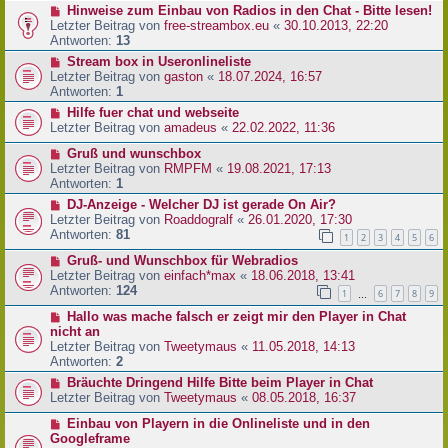
Hinweise zum Einbau von Radios in den Chat - Bitte lesen!
Letzter Beitrag von
free-streambox.eu
«
30.10.2013, 22:20
Antworten:
13
Stream box in Useronlineliste
Letzter Beitrag von
gaston
«
18.07.2024, 16:57
Antworten:
1
Hilfe fuer chat und webseite
Letzter Beitrag von
amadeus
«
22.02.2022, 11:36
Gruß und wunschbox
Letzter Beitrag von
RMPFM
«
19.08.2021, 17:13
Antworten:
1
DJ-Anzeige - Welcher DJ ist gerade On Air?
Letzter Beitrag von
Roaddogralf
«
26.01.2020, 17:30
Antworten:
81
1
2
3
4
5
6
Gruß- und Wunschbox für Webradios
Letzter Beitrag von
einfach*max
«
18.06.2018, 13:41
Antworten:
124
1
6
7
8
9
…
Hallo was mache falsch er zeigt mir den Player in Chat
nicht an
Letzter Beitrag von
Tweetymaus
«
11.05.2018, 14:13
Antworten:
2
Bräuchte Dringend Hilfe Bitte beim Player in Chat
Letzter Beitrag von
Tweetymaus
«
08.05.2018, 16:37
Einbau von Playern in die Onlineliste und in den
Googleframe