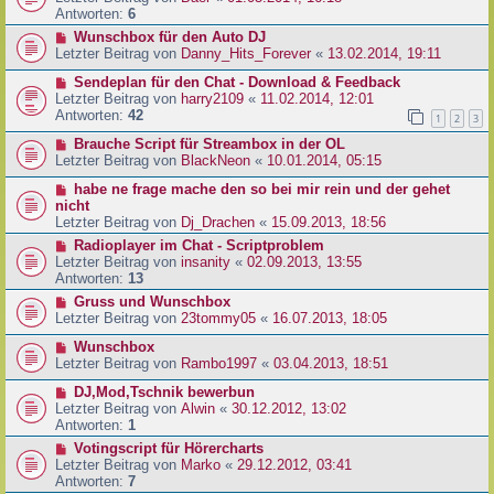
Antworten:
6
Wunschbox für den Auto DJ
Letzter Beitrag von
Danny_Hits_Forever
«
13.02.2014, 19:11
Sendeplan für den Chat - Download & Feedback
Letzter Beitrag von
harry2109
«
11.02.2014, 12:01
Antworten:
42
1
2
3
Brauche Script für Streambox in der OL
Letzter Beitrag von
BlackNeon
«
10.01.2014, 05:15
habe ne frage mache den so bei mir rein und der gehet
nicht
Letzter Beitrag von
Dj_Drachen
«
15.09.2013, 18:56
Radioplayer im Chat - Scriptproblem
Letzter Beitrag von
insanity
«
02.09.2013, 13:55
Antworten:
13
Gruss und Wunschbox
Letzter Beitrag von
23tommy05
«
16.07.2013, 18:05
Wunschbox
Letzter Beitrag von
Rambo1997
«
03.04.2013, 18:51
DJ,Mod,Tschnik bewerbun
Letzter Beitrag von
Alwin
«
30.12.2012, 13:02
Antworten:
1
Votingscript für Hörercharts
Letzter Beitrag von
Marko
«
29.12.2012, 03:41
Antworten:
7