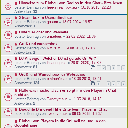
Hinweise zum Einbau von Radios in den Chat - Bitte lesen!
Letzter Beitrag von
free-streambox.eu
«
30.10.2013, 22:20
Antworten:
13
Stream box in Useronlineliste
Letzter Beitrag von
gaston
«
18.07.2024, 16:57
Antworten:
1
Hilfe fuer chat und webseite
Letzter Beitrag von
amadeus
«
22.02.2022, 11:36
Gruß und wunschbox
Letzter Beitrag von
RMPFM
«
19.08.2021, 17:13
Antworten:
1
DJ-Anzeige - Welcher DJ ist gerade On Air?
Letzter Beitrag von
Roaddogralf
«
26.01.2020, 17:30
Antworten:
81
1
2
3
4
5
6
Gruß- und Wunschbox für Webradios
Letzter Beitrag von
einfach*max
«
18.06.2018, 13:41
Antworten:
124
1
6
7
8
9
…
Hallo was mache falsch er zeigt mir den Player in Chat
nicht an
Letzter Beitrag von
Tweetymaus
«
11.05.2018, 14:13
Antworten:
2
Bräuchte Dringend Hilfe Bitte beim Player in Chat
Letzter Beitrag von
Tweetymaus
«
08.05.2018, 16:37
Einbau von Playern in die Onlineliste und in den
Googleframe