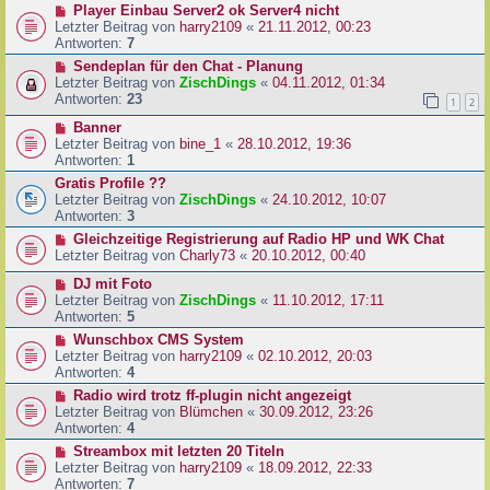
Player Einbau Server2 ok Server4 nicht
Letzter Beitrag von
harry2109
«
21.11.2012, 00:23
Antworten:
7
Sendeplan für den Chat - Planung
Letzter Beitrag von
ZischDings
«
04.11.2012, 01:34
Antworten:
23
1
2
Banner
Letzter Beitrag von
bine_1
«
28.10.2012, 19:36
Antworten:
1
Gratis Profile ??
Letzter Beitrag von
ZischDings
«
24.10.2012, 10:07
Antworten:
3
Gleichzeitige Registrierung auf Radio HP und WK Chat
Letzter Beitrag von
Charly73
«
20.10.2012, 00:40
DJ mit Foto
Letzter Beitrag von
ZischDings
«
11.10.2012, 17:11
Antworten:
5
Wunschbox CMS System
Letzter Beitrag von
harry2109
«
02.10.2012, 20:03
Antworten:
4
Radio wird trotz ff-plugin nicht angezeigt
Letzter Beitrag von
Blümchen
«
30.09.2012, 23:26
Antworten:
4
Streambox mit letzten 20 Titeln
Letzter Beitrag von
harry2109
«
18.09.2012, 22:33
Antworten:
7