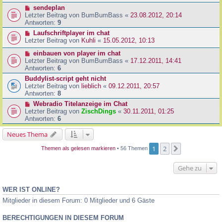
sendeplan
Letzter Beitrag von
BumBumBass
«
23.08.2012, 20:14
Antworten:
9
Laufschriftplayer im chat
Letzter Beitrag von
Kuhli
«
15.05.2012, 10:13
einbauen von player im chat
Letzter Beitrag von
BumBumBass
«
17.12.2011, 14:41
Antworten:
6
Buddylist-script geht nicht
Letzter Beitrag von
lieblich
«
09.12.2011, 20:57
Antworten:
8
Webradio Titelanzeige im Chat
Letzter Beitrag von
ZischDings
«
30.11.2011, 01:25
Antworten:
6
Neues Thema
1
2
Nächste
Themen als gelesen markieren
• 56 Themen
Gehe zu
WER IST ONLINE?
Mitglieder in diesem Forum: 0 Mitglieder und 6 Gäste
BERECHTIGUNGEN IN DIESEM FORUM