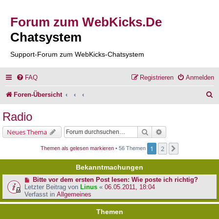
Forum zum WebKicks.De
Chatsystem
Support-Forum zum WebKicks-Chatsystem
FAQ
Registrieren
Anmelden
S
Foren-Übersicht
u
Radio
c
Suche
Erweiterte Suche
Neues Thema
h
1
2
Nächste
Themen als gelesen markieren
• 56 Themen
e
Bekanntmachungen
Bitte vor dem ersten Post lesen: Wie poste ich richtig?
Letzter Beitrag von
Linus
«
06.05.2011, 18:04
Verfasst in
Allgemeines
Themen