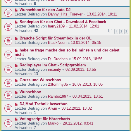
Antworten:
6
Wunschbox für den Auto DJ
Letzter Beitrag von
Danny_Hits_Forever
«
13.02.2014, 19:11
Sendeplan für den Chat - Download & Feedback
Letzter Beitrag von
harry2109
«
11.02.2014, 12:01
Antworten:
42
1
2
3
Brauche Script für Streambox in der OL
Letzter Beitrag von
BlackNeon
«
10.01.2014, 05:15
habe ne frage mache den so bei mir rein und der gehet
nicht
Letzter Beitrag von
Dj_Drachen
«
15.09.2013, 18:56
Radioplayer im Chat - Scriptproblem
Letzter Beitrag von
insanity
«
02.09.2013, 13:55
Antworten:
13
Gruss und Wunschbox
Letzter Beitrag von
23tommy05
«
16.07.2013, 18:05
Wunschbox
Letzter Beitrag von
Rambo1997
«
03.04.2013, 18:51
DJ,Mod,Tschnik bewerbun
Letzter Beitrag von
Alwin
«
30.12.2012, 13:02
Antworten:
1
Votingscript für Hörercharts
Letzter Beitrag von
Marko
«
29.12.2012, 03:41
Antworten:
7