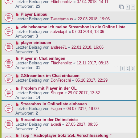
Letzter Beitrag von
Flächenblitz
«
07.04.2018, 14:11
Antworten:
25
1
2
Player Einbau
Letzter Beitrag von
Tweetymaus
«
22.03.2018, 19:06
wie bekomme ich meine Streambox in die Online Liste
Letzter Beitrag von
solvidapit
«
07.03.2018, 13:06
Antworten:
3
player einbauen
Letzter Beitrag von
andree71
«
22.01.2018, 16:06
Antworten:
3
Player in Chat einfügen
Letzter Beitrag von
Flächenblitz
«
12.11.2017, 08:13
Antworten:
31
1
2
3
2.Streambox im Chat einbauen
Letzter Beitrag von
DonFroschi
«
05.10.2017, 22:29
Problem mit Player in der OL
Letzter Beitrag von
Shugar
«
29.07.2017, 13:32
Antworten:
14
Streambox in Onlineliste einbauen
Letzter Beitrag von
Hagen
«
08.07.2017, 19:00
Antworten:
2
Streambox in der Onlineleiste
Letzter Beitrag von
aknoli
«
27.05.2017, 09:35
Antworten:
7
Tipp " Radioplayer trotz SSL Verschlüsselung "