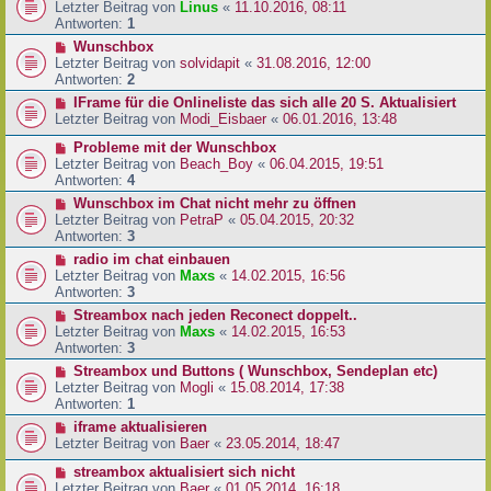
Letzter Beitrag von
Linus
«
11.10.2016, 08:11
Antworten:
1
Wunschbox
Letzter Beitrag von
solvidapit
«
31.08.2016, 12:00
Antworten:
2
IFrame für die Onlineliste das sich alle 20 S. Aktualisiert
Letzter Beitrag von
Modi_Eisbaer
«
06.01.2016, 13:48
Probleme mit der Wunschbox
Letzter Beitrag von
Beach_Boy
«
06.04.2015, 19:51
Antworten:
4
Wunschbox im Chat nicht mehr zu öffnen
Letzter Beitrag von
PetraP
«
05.04.2015, 20:32
Antworten:
3
radio im chat einbauen
Letzter Beitrag von
Maxs
«
14.02.2015, 16:56
Antworten:
3
Streambox nach jeden Reconect doppelt..
Letzter Beitrag von
Maxs
«
14.02.2015, 16:53
Antworten:
3
Streambox und Buttons ( Wunschbox, Sendeplan etc)
Letzter Beitrag von
Mogli
«
15.08.2014, 17:38
Antworten:
1
iframe aktualisieren
Letzter Beitrag von
Baer
«
23.05.2014, 18:47
streambox aktualisiert sich nicht
Letzter Beitrag von
Baer
«
01.05.2014, 16:18