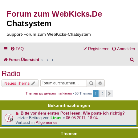
Forum zum WebKicks.De
Chatsystem
Support-Forum zum WebKicks-Chatsystem
FAQ
Registrieren
Anmelden
S
Foren-Übersicht
u
Radio
c
Suche
Erweiterte Suche
Neues Thema
h
1
2
Nächste
Themen als gelesen markieren
• 56 Themen
e
Bekanntmachungen
Bitte vor dem ersten Post lesen: Wie poste ich richtig?
Letzter Beitrag von
Linus
«
06.05.2011, 18:04
Verfasst in
Allgemeines
Themen