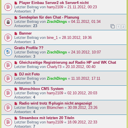
Player Einbau Server2 ok Server4 nicht
Letzter Beitrag von
harry2109
«
21.11.2012, 00:23
Antworten:
7
Sendeplan für den Chat - Planung
Letzter Beitrag von
ZischDings
«
04.11.2012, 01:34
Antworten:
23
1
2
Banner
Letzter Beitrag von
bine_1
«
28.10.2012, 19:36
Antworten:
1
Gratis Profile ??
Letzter Beitrag von
ZischDings
«
24.10.2012, 10:07
Antworten:
3
Gleichzeitige Registrierung auf Radio HP und WK Chat
Letzter Beitrag von
Charly73
«
20.10.2012, 00:40
DJ mit Foto
Letzter Beitrag von
ZischDings
«
11.10.2012, 17:11
Antworten:
5
Wunschbox CMS System
Letzter Beitrag von
harry2109
«
02.10.2012, 20:03
Antworten:
4
Radio wird trotz ff-plugin nicht angezeigt
Letzter Beitrag von
Blümchen
«
30.09.2012, 23:26
Antworten:
4
Streambox mit letzten 20 Titeln
Letzter Beitrag von
harry2109
«
18.09.2012, 22:33
Antworten:
7