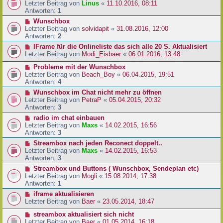
Letzter Beitrag von
Linus
«
11.10.2016, 08:11
Antworten:
1
Wunschbox
Letzter Beitrag von
solvidapit
«
31.08.2016, 12:00
Antworten:
2
IFrame für die Onlineliste das sich alle 20 S. Aktualisiert
Letzter Beitrag von
Modi_Eisbaer
«
06.01.2016, 13:48
Probleme mit der Wunschbox
Letzter Beitrag von
Beach_Boy
«
06.04.2015, 19:51
Antworten:
4
Wunschbox im Chat nicht mehr zu öffnen
Letzter Beitrag von
PetraP
«
05.04.2015, 20:32
Antworten:
3
radio im chat einbauen
Letzter Beitrag von
Maxs
«
14.02.2015, 16:56
Antworten:
3
Streambox nach jeden Reconect doppelt..
Letzter Beitrag von
Maxs
«
14.02.2015, 16:53
Antworten:
3
Streambox und Buttons ( Wunschbox, Sendeplan etc)
Letzter Beitrag von
Mogli
«
15.08.2014, 17:38
Antworten:
1
iframe aktualisieren
Letzter Beitrag von
Baer
«
23.05.2014, 18:47
streambox aktualisiert sich nicht
Letzter Beitrag von
Baer
«
01.05.2014, 16:18