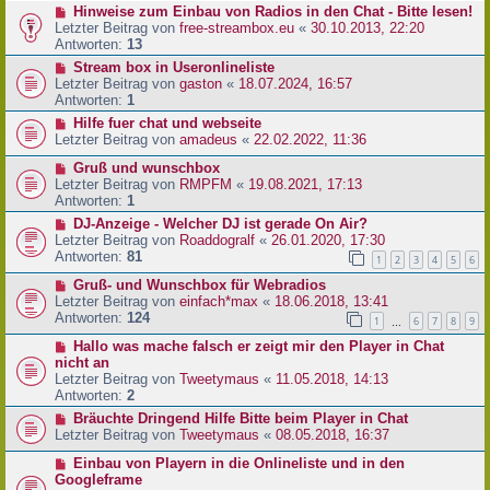
Hinweise zum Einbau von Radios in den Chat - Bitte lesen!
Letzter Beitrag von
free-streambox.eu
«
30.10.2013, 22:20
Antworten:
13
Stream box in Useronlineliste
Letzter Beitrag von
gaston
«
18.07.2024, 16:57
Antworten:
1
Hilfe fuer chat und webseite
Letzter Beitrag von
amadeus
«
22.02.2022, 11:36
Gruß und wunschbox
Letzter Beitrag von
RMPFM
«
19.08.2021, 17:13
Antworten:
1
DJ-Anzeige - Welcher DJ ist gerade On Air?
Letzter Beitrag von
Roaddogralf
«
26.01.2020, 17:30
Antworten:
81
1
2
3
4
5
6
Gruß- und Wunschbox für Webradios
Letzter Beitrag von
einfach*max
«
18.06.2018, 13:41
Antworten:
124
1
6
7
8
9
…
Hallo was mache falsch er zeigt mir den Player in Chat
nicht an
Letzter Beitrag von
Tweetymaus
«
11.05.2018, 14:13
Antworten:
2
Bräuchte Dringend Hilfe Bitte beim Player in Chat
Letzter Beitrag von
Tweetymaus
«
08.05.2018, 16:37
Einbau von Playern in die Onlineliste und in den
Googleframe