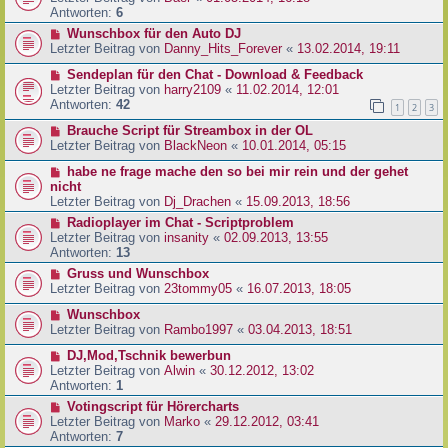
Antworten:
6
Wunschbox für den Auto DJ
Letzter Beitrag von
Danny_Hits_Forever
«
13.02.2014, 19:11
Sendeplan für den Chat - Download & Feedback
Letzter Beitrag von
harry2109
«
11.02.2014, 12:01
Antworten:
42
1
2
3
Brauche Script für Streambox in der OL
Letzter Beitrag von
BlackNeon
«
10.01.2014, 05:15
habe ne frage mache den so bei mir rein und der gehet
nicht
Letzter Beitrag von
Dj_Drachen
«
15.09.2013, 18:56
Radioplayer im Chat - Scriptproblem
Letzter Beitrag von
insanity
«
02.09.2013, 13:55
Antworten:
13
Gruss und Wunschbox
Letzter Beitrag von
23tommy05
«
16.07.2013, 18:05
Wunschbox
Letzter Beitrag von
Rambo1997
«
03.04.2013, 18:51
DJ,Mod,Tschnik bewerbun
Letzter Beitrag von
Alwin
«
30.12.2012, 13:02
Antworten:
1
Votingscript für Hörercharts
Letzter Beitrag von
Marko
«
29.12.2012, 03:41
Antworten:
7