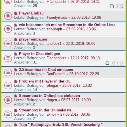
Letzter Beitrag von
Flächenblitz
«
07.04.2018, 14:11
Antworten:
25
1
2
Player Einbau
Letzter Beitrag von
Tweetymaus
«
22.03.2018, 19:06
wie bekomme ich meine Streambox in die Online Liste
Letzter Beitrag von
solvidapit
«
07.03.2018, 13:06
Antworten:
3
player einbauen
Letzter Beitrag von
andree71
«
22.01.2018, 16:06
Antworten:
3
Player in Chat einfügen
Letzter Beitrag von
Flächenblitz
«
12.11.2017, 08:13
Antworten:
31
1
2
3
2.Streambox im Chat einbauen
Letzter Beitrag von
DonFroschi
«
05.10.2017, 22:29
Problem mit Player in der OL
Letzter Beitrag von
Shugar
«
29.07.2017, 13:32
Antworten:
14
Streambox in Onlineliste einbauen
Letzter Beitrag von
Hagen
«
08.07.2017, 19:00
Antworten:
2
Streambox in der Onlineleiste
Letzter Beitrag von
aknoli
«
27.05.2017, 09:35
Antworten:
7
Tipp " Radioplayer trotz SSL Verschlüsselung "