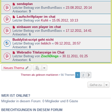
sendeplan
Letzter Beitrag von
BumBumBass
«
23.08.2012, 20:14
Antworten:
9
Laufschriftplayer im chat
Letzter Beitrag von
Kuhli
«
15.05.2012, 10:13
einbauen von player im chat
Letzter Beitrag von
BumBumBass
«
17.12.2011, 14:41
Antworten:
6
Buddylist-script geht nicht
Letzter Beitrag von
lieblich
«
09.12.2011, 20:57
Antworten:
8
Webradio Titelanzeige im Chat
Letzter Beitrag von
ZischDings
«
30.11.2011, 01:25
Antworten:
6
Neues Thema
1
2
Nächste
Themen als gelesen markieren
• 56 Themen
Gehe zu
WER IST ONLINE?
Mitglieder in diesem Forum: 0 Mitglieder und 8 Gäste
BERECHTIGUNGEN IN DIESEM FORUM