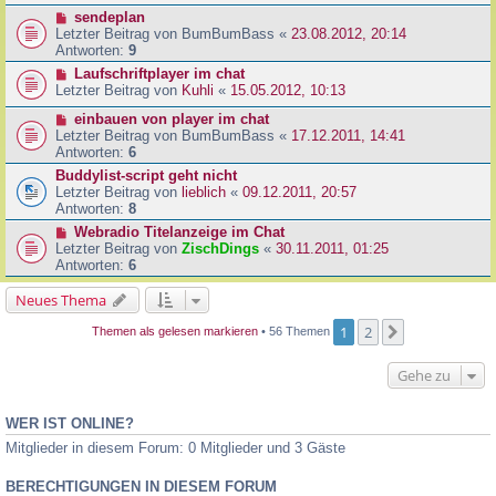
sendeplan
Letzter Beitrag von
BumBumBass
«
23.08.2012, 20:14
Antworten:
9
Laufschriftplayer im chat
Letzter Beitrag von
Kuhli
«
15.05.2012, 10:13
einbauen von player im chat
Letzter Beitrag von
BumBumBass
«
17.12.2011, 14:41
Antworten:
6
Buddylist-script geht nicht
Letzter Beitrag von
lieblich
«
09.12.2011, 20:57
Antworten:
8
Webradio Titelanzeige im Chat
Letzter Beitrag von
ZischDings
«
30.11.2011, 01:25
Antworten:
6
Neues Thema
1
2
Nächste
Themen als gelesen markieren
• 56 Themen
Gehe zu
WER IST ONLINE?
Mitglieder in diesem Forum: 0 Mitglieder und 3 Gäste
BERECHTIGUNGEN IN DIESEM FORUM