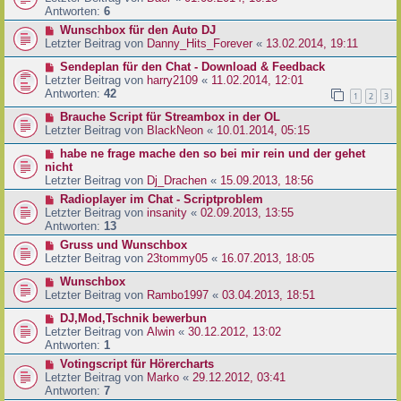
Antworten:
6
Wunschbox für den Auto DJ
Letzter Beitrag von
Danny_Hits_Forever
«
13.02.2014, 19:11
Sendeplan für den Chat - Download & Feedback
Letzter Beitrag von
harry2109
«
11.02.2014, 12:01
Antworten:
42
1
2
3
Brauche Script für Streambox in der OL
Letzter Beitrag von
BlackNeon
«
10.01.2014, 05:15
habe ne frage mache den so bei mir rein und der gehet
nicht
Letzter Beitrag von
Dj_Drachen
«
15.09.2013, 18:56
Radioplayer im Chat - Scriptproblem
Letzter Beitrag von
insanity
«
02.09.2013, 13:55
Antworten:
13
Gruss und Wunschbox
Letzter Beitrag von
23tommy05
«
16.07.2013, 18:05
Wunschbox
Letzter Beitrag von
Rambo1997
«
03.04.2013, 18:51
DJ,Mod,Tschnik bewerbun
Letzter Beitrag von
Alwin
«
30.12.2012, 13:02
Antworten:
1
Votingscript für Hörercharts
Letzter Beitrag von
Marko
«
29.12.2012, 03:41
Antworten:
7