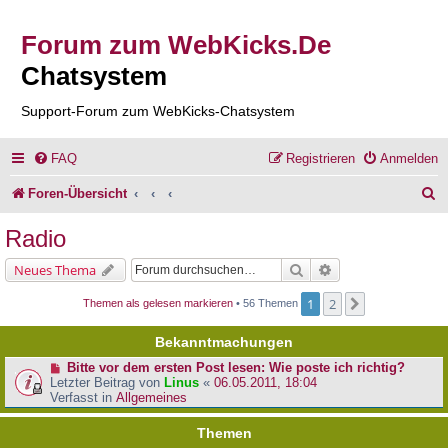
Forum zum WebKicks.De
Chatsystem
Support-Forum zum WebKicks-Chatsystem
FAQ
Registrieren
Anmelden
S
Foren-Übersicht
u
Radio
c
Suche
Erweiterte Suche
Neues Thema
h
1
2
Nächste
Themen als gelesen markieren
• 56 Themen
e
Bekanntmachungen
Bitte vor dem ersten Post lesen: Wie poste ich richtig?
Letzter Beitrag von
Linus
«
06.05.2011, 18:04
Verfasst in
Allgemeines
Themen