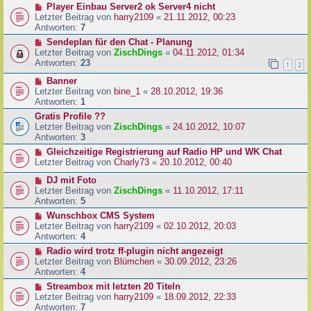
Player Einbau Server2 ok Server4 nicht
Letzter Beitrag von
harry2109
«
21.11.2012, 00:23
Antworten:
7
Sendeplan für den Chat - Planung
Letzter Beitrag von
ZischDings
«
04.11.2012, 01:34
Antworten:
23
1
2
Banner
Letzter Beitrag von
bine_1
«
28.10.2012, 19:36
Antworten:
1
Gratis Profile ??
Letzter Beitrag von
ZischDings
«
24.10.2012, 10:07
Antworten:
3
Gleichzeitige Registrierung auf Radio HP und WK Chat
Letzter Beitrag von
Charly73
«
20.10.2012, 00:40
DJ mit Foto
Letzter Beitrag von
ZischDings
«
11.10.2012, 17:11
Antworten:
5
Wunschbox CMS System
Letzter Beitrag von
harry2109
«
02.10.2012, 20:03
Antworten:
4
Radio wird trotz ff-plugin nicht angezeigt
Letzter Beitrag von
Blümchen
«
30.09.2012, 23:26
Antworten:
4
Streambox mit letzten 20 Titeln
Letzter Beitrag von
harry2109
«
18.09.2012, 22:33
Antworten:
7