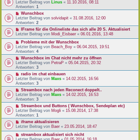
Letzter Beitrag von
Linus
«
11.10.2016, 08:11
Antworten:
1
Wunschbox
Letzter Beitrag von
solvidapit
«
31.08.2016, 12:00
Antworten:
2
IFrame für die Onlineliste das sich alle 20 S. Aktualisiert
Letzter Beitrag von
Modi_Eisbaer
«
06.01.2016, 13:48
Probleme mit der Wunschbox
Letzter Beitrag von
Beach_Boy
«
06.04.2015, 19:51
Antworten:
4
Wunschbox im Chat nicht mehr zu öffnen
Letzter Beitrag von
PetraP
«
05.04.2015, 20:32
Antworten:
3
radio im chat einbauen
Letzter Beitrag von
Maxs
«
14.02.2015, 16:56
Antworten:
3
Streambox nach jeden Reconect doppelt..
Letzter Beitrag von
Maxs
«
14.02.2015, 16:53
Antworten:
3
Streambox und Buttons ( Wunschbox, Sendeplan etc)
Letzter Beitrag von
Mogli
«
15.08.2014, 17:38
Antworten:
1
iframe aktualisieren
Letzter Beitrag von
Baer
«
23.05.2014, 18:47
streambox aktualisiert sich nicht
Letzter Beitrag von
Baer
«
01.05.2014, 16:18