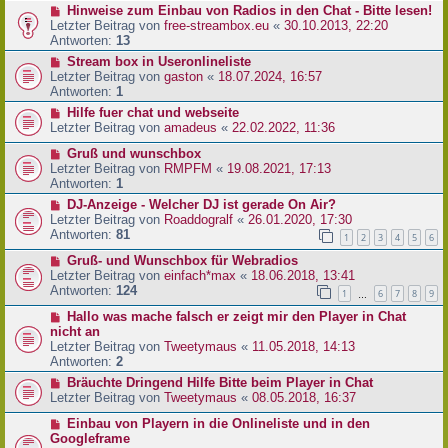
Hinweise zum Einbau von Radios in den Chat - Bitte lesen!
Letzter Beitrag von
free-streambox.eu
«
30.10.2013, 22:20
Antworten:
13
Stream box in Useronlineliste
Letzter Beitrag von
gaston
«
18.07.2024, 16:57
Antworten:
1
Hilfe fuer chat und webseite
Letzter Beitrag von
amadeus
«
22.02.2022, 11:36
Gruß und wunschbox
Letzter Beitrag von
RMPFM
«
19.08.2021, 17:13
Antworten:
1
DJ-Anzeige - Welcher DJ ist gerade On Air?
Letzter Beitrag von
Roaddogralf
«
26.01.2020, 17:30
Antworten:
81
1
2
3
4
5
6
Gruß- und Wunschbox für Webradios
Letzter Beitrag von
einfach*max
«
18.06.2018, 13:41
Antworten:
124
1
6
7
8
9
…
Hallo was mache falsch er zeigt mir den Player in Chat
nicht an
Letzter Beitrag von
Tweetymaus
«
11.05.2018, 14:13
Antworten:
2
Bräuchte Dringend Hilfe Bitte beim Player in Chat
Letzter Beitrag von
Tweetymaus
«
08.05.2018, 16:37
Einbau von Playern in die Onlineliste und in den
Googleframe