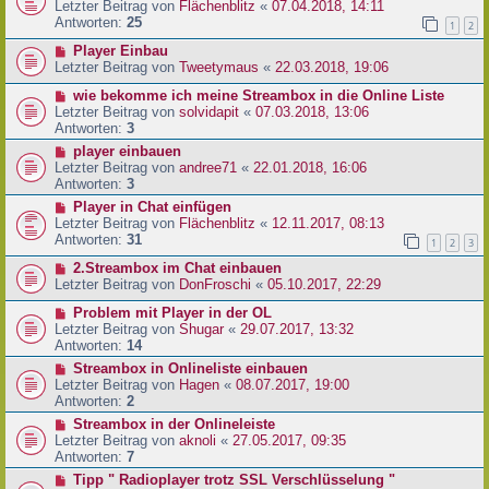
Letzter Beitrag von
Flächenblitz
«
07.04.2018, 14:11
Antworten:
25
1
2
Player Einbau
Letzter Beitrag von
Tweetymaus
«
22.03.2018, 19:06
wie bekomme ich meine Streambox in die Online Liste
Letzter Beitrag von
solvidapit
«
07.03.2018, 13:06
Antworten:
3
player einbauen
Letzter Beitrag von
andree71
«
22.01.2018, 16:06
Antworten:
3
Player in Chat einfügen
Letzter Beitrag von
Flächenblitz
«
12.11.2017, 08:13
Antworten:
31
1
2
3
2.Streambox im Chat einbauen
Letzter Beitrag von
DonFroschi
«
05.10.2017, 22:29
Problem mit Player in der OL
Letzter Beitrag von
Shugar
«
29.07.2017, 13:32
Antworten:
14
Streambox in Onlineliste einbauen
Letzter Beitrag von
Hagen
«
08.07.2017, 19:00
Antworten:
2
Streambox in der Onlineleiste
Letzter Beitrag von
aknoli
«
27.05.2017, 09:35
Antworten:
7
Tipp " Radioplayer trotz SSL Verschlüsselung "